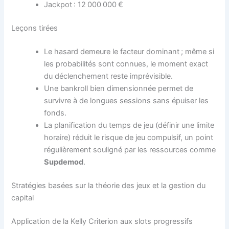
Jackpot : 12 000 000 €
Leçons tirées
Le hasard demeure le facteur dominant ; même si
les probabilités sont connues, le moment exact
du déclenchement reste imprévisible.
Une bankroll bien dimensionnée permet de
survivre à de longues sessions sans épuiser les
fonds.
La planification du temps de jeu (définir une limite
horaire) réduit le risque de jeu compulsif, un point
régulièrement souligné par les ressources comme
Supdemod
.
Stratégies basées sur la théorie des jeux et la gestion du
capital
Application de la Kelly Criterion aux slots progressifs