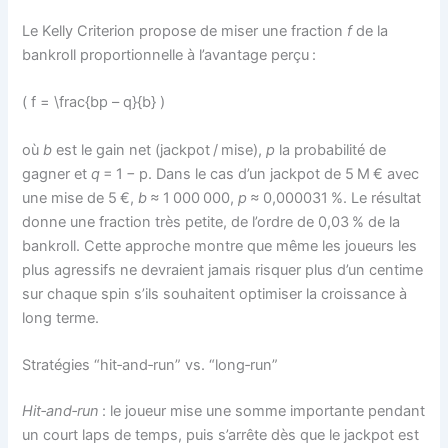
Le Kelly Criterion propose de miser une fraction
f
de la
bankroll proportionnelle à l’avantage perçu :
( f = \frac{bp – q}{b} )
où
b
est le gain net (jackpot / mise),
p
la probabilité de
gagner et
q
= 1 − p. Dans le cas d’un jackpot de 5 M € avec
une mise de 5 €,
b
≈ 1 000 000,
p
≈ 0,000031 %. Le résultat
donne une fraction très petite, de l’ordre de 0,03 % de la
bankroll. Cette approche montre que même les joueurs les
plus agressifs ne devraient jamais risquer plus d’un centime
sur chaque spin s’ils souhaitent optimiser la croissance à
long terme.
Stratégies “hit‑and‑run” vs. “long‑run”
Hit‑and‑run
: le joueur mise une somme importante pendant
un court laps de temps, puis s’arrête dès que le jackpot est