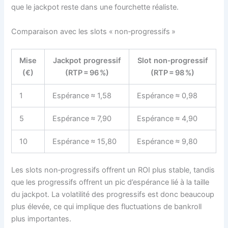
que le jackpot reste dans une fourchette réaliste.
Comparaison avec les slots « non‑progressifs »
Mise
Jackpot progressif
Slot non‑progressif
(€)
(RTP = 96 %)
(RTP = 98 %)
1
Espérance ≈ 1,58
Espérance ≈ 0,98
5
Espérance ≈ 7,90
Espérance ≈ 4,90
10
Espérance ≈ 15,80
Espérance ≈ 9,80
Les slots non‑progressifs offrent un ROI plus stable, tandis
que les progressifs offrent un pic d’espérance lié à la taille
du jackpot. La volatilité des progressifs est donc beaucoup
plus élevée, ce qui implique des fluctuations de bankroll
plus importantes.