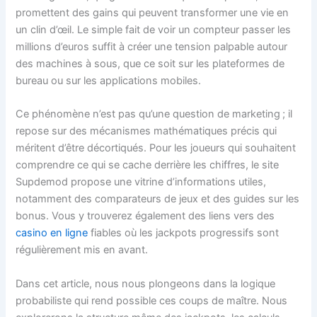
promettent des gains qui peuvent transformer une vie en
un clin d’œil. Le simple fait de voir un compteur passer les
millions d’euros suffit à créer une tension palpable autour
des machines à sous, que ce soit sur les plateformes de
bureau ou sur les applications mobiles.
Ce phénomène n’est pas qu’une question de marketing ; il
repose sur des mécanismes mathématiques précis qui
méritent d’être décortiqués. Pour les joueurs qui souhaitent
comprendre ce qui se cache derrière les chiffres, le site
Supdemod propose une vitrine d’informations utiles,
notamment des comparateurs de jeux et des guides sur les
bonus. Vous y trouverez également des liens vers des
casino en ligne
fiables où les jackpots progressifs sont
régulièrement mis en avant.
Dans cet article, nous nous plongeons dans la logique
probabiliste qui rend possible ces coups de maître. Nous