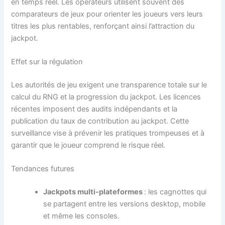
en temps réel. Les opérateurs utilisent souvent des
comparateurs de jeux pour orienter les joueurs vers leurs
titres les plus rentables, renforçant ainsi l’attraction du
jackpot.
Effet sur la régulation
Les autorités de jeu exigent une transparence totale sur le
calcul du RNG et la progression du jackpot. Les licences
récentes imposent des audits indépendants et la
publication du taux de contribution au jackpot. Cette
surveillance vise à prévenir les pratiques trompeuses et à
garantir que le joueur comprend le risque réel.
Tendances futures
Jackpots multi‑plateformes
: les cagnottes qui
se partagent entre les versions desktop, mobile
et même les consoles.