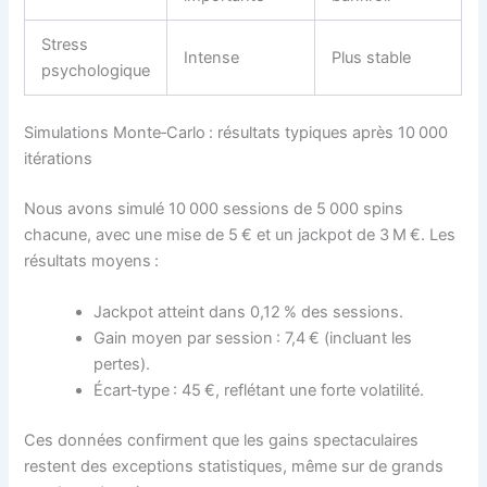
Stress
Intense
Plus stable
psychologique
Simulations Monte‑Carlo : résultats typiques après 10 000
itérations
Nous avons simulé 10 000 sessions de 5 000 spins
chacune, avec une mise de 5 € et un jackpot de 3 M €. Les
résultats moyens :
Jackpot atteint dans 0,12 % des sessions.
Gain moyen par session : 7,4 € (incluant les
pertes).
Écart‑type : 45 €, reflétant une forte volatilité.
Ces données confirment que les gains spectaculaires
restent des exceptions statistiques, même sur de grands