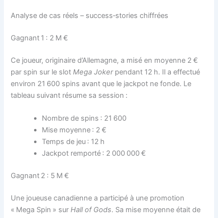
Analyse de cas réels – success‑stories chiffrées
Gagnant 1 : 2 M €
Ce joueur, originaire d’Allemagne, a misé en moyenne 2 €
par spin sur le slot
Mega Joker
pendant 12 h. Il a effectué
environ 21 600 spins avant que le jackpot ne fonde. Le
tableau suivant résume sa session :
Nombre de spins : 21 600
Mise moyenne : 2 €
Temps de jeu : 12 h
Jackpot remporté : 2 000 000 €
Gagnant 2 : 5 M €
Une joueuse canadienne a participé à une promotion
« Mega Spin » sur
Hall of Gods
. Sa mise moyenne était de