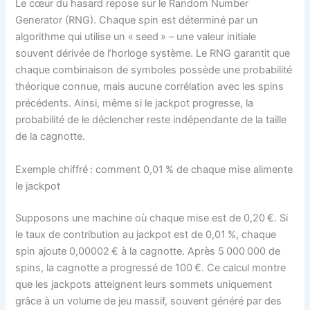
Le cœur du hasard repose sur le Random Number
Generator (RNG). Chaque spin est déterminé par un
algorithme qui utilise un « seed » – une valeur initiale
souvent dérivée de l’horloge système. Le RNG garantit que
chaque combinaison de symboles possède une probabilité
théorique connue, mais aucune corrélation avec les spins
précédents. Ainsi, même si le jackpot progresse, la
probabilité de le déclencher reste indépendante de la taille
de la cagnotte.
Exemple chiffré : comment 0,01 % de chaque mise alimente
le jackpot
Supposons une machine où chaque mise est de 0,20 €. Si
le taux de contribution au jackpot est de 0,01 %, chaque
spin ajoute 0,00002 € à la cagnotte. Après 5 000 000 de
spins, la cagnotte a progressé de 100 €. Ce calcul montre
que les jackpots atteignent leurs sommets uniquement
grâce à un volume de jeu massif, souvent généré par des