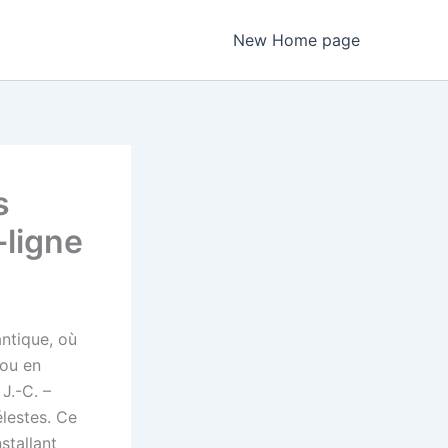
New Home page
s
ligne
antique, où
 ou en
J.-C. –
élestes. Ce
nstallant