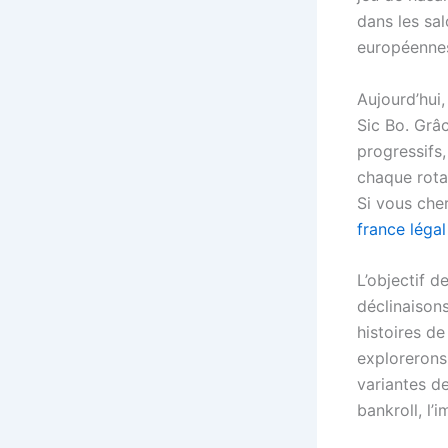
dans les sal
européennes
Aujourd’hui
Sic Bo. Grâ
progressifs,
chaque rotat
Si vous che
france légal
L’objectif d
déclinaison
histoires d
explorerons
variantes de
bankroll, l’