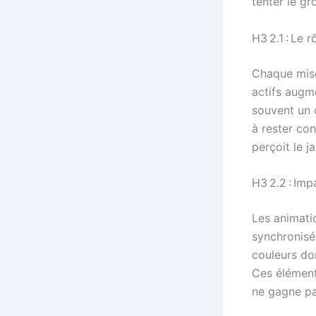
tenter le gro
H3 2.1 : Le 
Chaque mise
actifs augm
souvent un c
à rester con
perçoit le 
H3 2.2 : Im
Les animati
synchronisés
couleurs dor
Ces élément
ne gagne pa