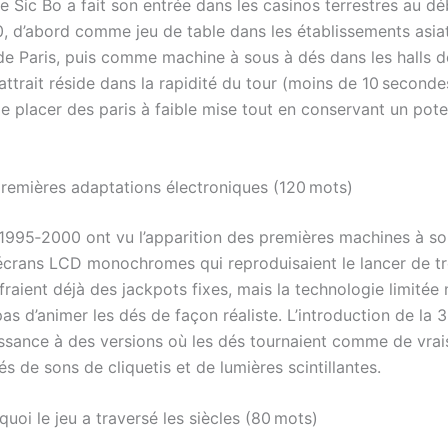
e Sic Bo a fait son entrée dans les casinos terrestres au d
, d’abord comme jeu de table dans les établissements asia
de Paris, puis comme machine à sous à dés dans les halls d
ttrait réside dans la rapidité du tour (moins de 10 secondes
de placer des paris à faible mise tout en conservant un pote
 premières adaptations électroniques (120 mots)
1995‑2000 ont vu l’apparition des premières machines à so
écrans LCD monochromes qui reproduisaient le lancer de tr
fraient déjà des jackpots fixes, mais la technologie limitée 
as d’animer les dés de façon réaliste. L’introduction de la
ssance à des versions où les dés tournaient comme de vrai
 de sons de cliquetis et de lumières scintillantes.
rquoi le jeu a traversé les siècles (80 mots)