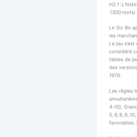
H2 1 : L’hi
(300 mots)
Le Sic Bo ap
les marchand
Le jeu s’est
considéré c
tables de j
des version
1970.
Les règles t
simultanémen
4‑10), Grand
5, 6, 8, 9, 
favorables, 