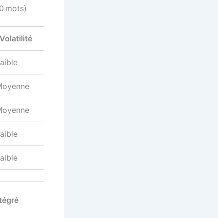
50 mots)
Volatilité
aible
Moyenne
Moyenne
aible
aible
tégré