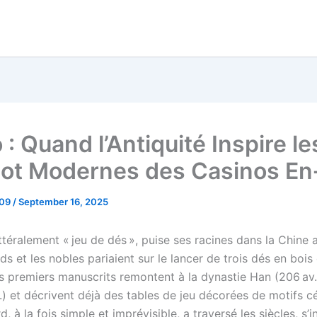
 : Quand l’Antiquité Inspire le
ot Modernes des Casinos En‑
_09
/
September 16, 2025
ittéralement « jeu de dés », puise ses racines dans la Chine 
s et les nobles pariaient sur le lancer de trois dés en bois
 premiers manuscrits remontent à la dynastie Han (206 av. 
.) et décrivent déjà des tables de jeu décorées de motifs c
d, à la fois simple et imprévisible, a traversé les siècles, s’i