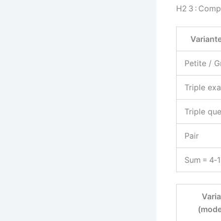
H2 3 : Comp
Variante
Petite / 
Triple ex
Triple qu
Pair
Sum = 4‑1
Vari
(mode