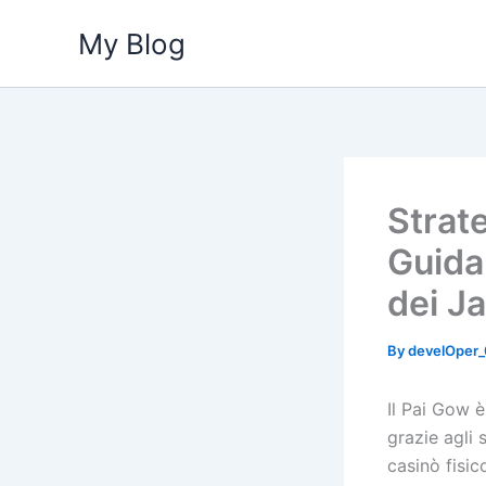
Skip
My Blog
to
content
Strat
Guida 
dei J
By
develOper
Il Pai Gow è
grazie agli 
casinò fisic