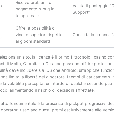
Risolve problemi di
a
Valuta il punteggio 
pagamento o bug in
Support”
tempo reale
Offre la possibilità di
vincite superiori rispetto
Consulta la colonna 
vi
ai giochi standard
leziona un sito, la licenza è il primo filtro: solo i casinò co
oni di Malta, Gibraltar o Curacao possono offrire protezion
ilità deve includere sia iOS che Android; un’app che funzio
rma limita la libertà del giocatore. I tempi di caricamento 
 la volatilità percepita: un ritardo di qualche secondo può
gioco, aumentando il rischio di decisioni affrettate.
etto fondamentale è la presenza di jackpot progressivi dedi
operatori riservano questi premi esclusivamente alle versio