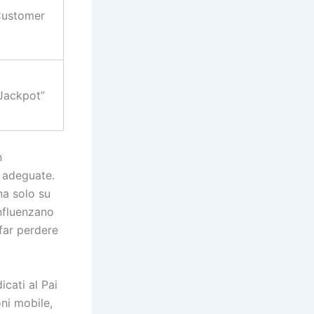
“Customer
“Jackpot”
n
i adeguate.
na solo su
influenzano
 far perdere
cati al Pai
ni mobile,