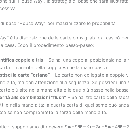
ne sul “House Way”, la strategia di base che sarà illustrata
cessiva.
a di base “House Way” per massimizzare le probabilità
y” è la disposizione delle carte consigliata dal casinò per 
la casa. Ecco il procedimento passo‑passo:
ntifica coppie e tris
– Se hai una coppia, posizionala nella 
 carta rimanente della coppia va nella mano bassa.
tisci le carte “orfane”
– Le carte non collegate a coppie v
no alta, ma con attenzione alla sequenza. Se possiedi una s
carte più alte nella mano alta e le due più basse nella bassa
orità alle combinazioni “flush”
– Se hai tre carte dello ste
tile nella mano alta; la quarta carta di quel seme può anda
ssa se non compromette la forza della mano alta.
ico: supponiamo di ricevere 9♣ – 9♥ – K♦ – 7♠ – 5♣ – 4♥ – 2