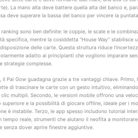
te). La mano alta deve battere quella alta del banco e, par
sa deve superare la bassa del banco per vincere la puntata
 ranking sono ben definite: le coppie, le scale e le combinaz
ità specifica, mentre la cosiddetta “House Way” stabilisce 
disposizione delle carte. Questa struttura riduce l’incertezz
colarmente adatto ai principianti che vogliono imparare se
 strategie complesse.
e, il Pai Gow guadagna grazie a tre vantaggi chiave. Primo, l
te di trascinare le carte con un gesto intuitivo, eliminando
 clic multipli. Secondo, le versioni mobile offrono una veloc
superiore e la possibilità di giocare offline, ideale per i m
ne è instabile. Terzo, le app spesso includono tutorial intera
in tempo reale, strumenti che aiutano il neofita a monitorare
 senza dover aprire finestre aggiuntive.