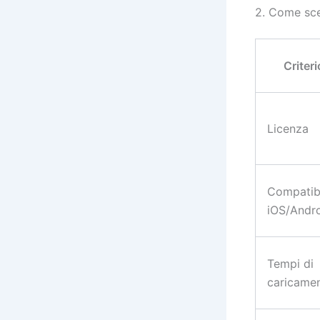
2. Come sceg
Criteri
Licenza
Compatibi
iOS/Andr
Tempi di
caricame