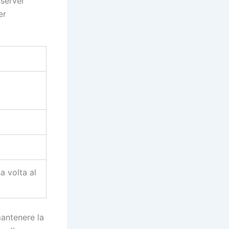
 server
er
a volta al
mantenere la