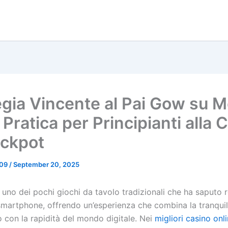
egia Vincente al Pai Gow su M
Pratica per Principianti alla 
ackpot
_09
/
September 20, 2025
 uno dei pochi giochi da tavolo tradizionali che ha saputo r
smartphone, offrendo un’esperienza che combina la tranquill
o con la rapidità del mondo digitale. Nei
migliori casino onl