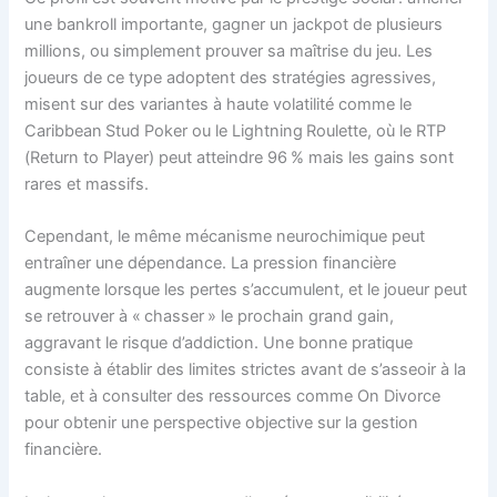
une bankroll importante, gagner un jackpot de plusieurs
millions, ou simplement prouver sa maîtrise du jeu. Les
joueurs de ce type adoptent des stratégies agressives,
misent sur des variantes à haute volatilité comme le
Caribbean Stud Poker ou le Lightning Roulette, où le RTP
(Return to Player) peut atteindre 96 % mais les gains sont
rares et massifs.
Cependant, le même mécanisme neurochimique peut
entraîner une dépendance. La pression financière
augmente lorsque les pertes s’accumulent, et le joueur peut
se retrouver à « chasser » le prochain grand gain,
aggravant le risque d’addiction. Une bonne pratique
consiste à établir des limites strictes avant de s’asseoir à la
table, et à consulter des ressources comme On Divorce
pour obtenir une perspective objective sur la gestion
financière.