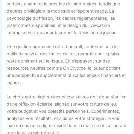
certains à admirer le prestige du high‑stakes, tandis que
d’autres privilégient la modestie et l’apprentissage. La
psychologie du frisson, les cadres réglementaires, les
plateformes disponibles, et le design du live‑casino
interagissent tous pour façonner la décision du joueur.
Une gestion rigoureuse de la bankroll, soutenue par des
outils de suivi et des limites claires, garantit que le plaisir
reste dominant sur le risque. En s’appuyant sur des
ressources neutres comme On Divorce, le joueur obtient
une perspective supplémentaire sur les enjeux financiers et
légaux.
Le choix entre high‑stakes et low‑stakes doit donc résulter
d’une réflexion éclairée, alignée sur votre culture de jeu,
votre budget et vos objectifs personnels. Expérimentez,
analysez vos résultats, et ajustez votre stratégie : le vrai
luxe du casino en ligne réside dans la maîtrise de soi autant
que dans le gain potentiel.