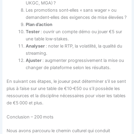
UKGC, MGA) ?
Les promotions sont‑elles « sans wager » ou
demandent‑elles des exigences de mise élevées ?
Plan d’action
Tester
: ouvrir un compte démo ou jouer €5 sur
une table low‑stakes.
Analyser
: noter le RTP, la volatilité, la qualité du
streaming.
Ajuster
: augmenter progressivement la mise ou
changer de plateforme selon les résultats.
En suivant ces étapes, le joueur peut déterminer s’il se sent
plus à l’aise sur une table de €10‑€50 ou s’il possède les
ressources et la discipline nécessaires pour viser les tables
de €5 000 et plus.
Conclusion – 200 mots
Nous avons parcouru le chemin culturel qui conduit