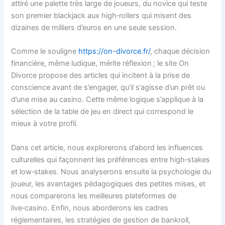
attiré une palette très large de joueurs, du novice qui teste
son premier blackjack aux high‑rollers qui misent des
dizaines de milliers d’euros en une seule session.
Comme le souligne
https://on-divorce.fr/
, chaque décision
financière, même ludique, mérite réflexion ; le site On
Divorce propose des articles qui incitent à la prise de
conscience avant de s’engager, qu’il s’agisse d’un prêt ou
d’une mise au casino. Cette même logique s’applique à la
sélection de la table de jeu en direct qui correspond le
mieux à votre profil.
Dans cet article, nous explorerons d’abord les influences
culturelles qui façonnent les préférences entre high‑stakes
et low‑stakes. Nous analyserons ensuite la psychologie du
joueur, les avantages pédagogiques des petites mises, et
nous comparerons les meilleures plateformes de
live‑casino. Enfin, nous aborderons les cadres
réglementaires, les stratégies de gestion de bankroll,