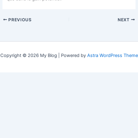
PREVIOUS
NEXT
Copyright © 2026 My Blog | Powered by
Astra WordPress Theme