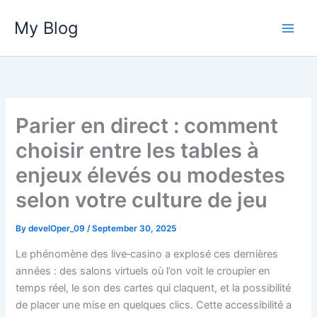
Skip
My Blog
to
content
Parier en direct : comment
choisir entre les tables à
enjeux élevés ou modestes
selon votre culture de jeu
By
develOper_09
/
September 30, 2025
Le phénomène des live‑casino a explosé ces dernières
années : des salons virtuels où l’on voit le croupier en
temps réel, le son des cartes qui claquent, et la possibilité
de placer une mise en quelques clics. Cette accessibilité a