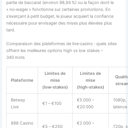
partie de baccarat (environ 98,94 %) ou la façon dont le
« no‑wager » fonctionne sur certaines promotions. En
s’exerçant à petit budget, le joueur acquiert la confiance
nécessaire pour envisager des mises plus élevées plus
tard.
Comparaison des plateformes de live‑casino : quels sites
offrent les meilleures options high vs low stakes –
340 mots
Limites de
Limites de
Qualit
Plateforme
mise
mise
strea
(low‑stakes)
(high‑stakes)
Betway
€5 000 –
1080p, 
€1 – €100
Live
€20 000
latence
888 Casino
€2 000 –
€5 – €250
720p, s