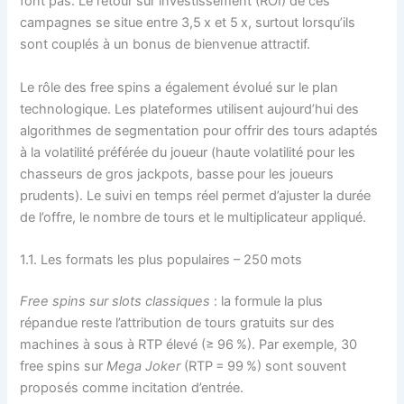
font pas. Le retour sur investissement (ROI) de ces
campagnes se situe entre 3,5 x et 5 x, surtout lorsqu’ils
sont couplés à un bonus de bienvenue attractif.
Le rôle des free spins a également évolué sur le plan
technologique. Les plateformes utilisent aujourd’hui des
algorithmes de segmentation pour offrir des tours adaptés
à la volatilité préférée du joueur (haute volatilité pour les
chasseurs de gros jackpots, basse pour les joueurs
prudents). Le suivi en temps réel permet d’ajuster la durée
de l’offre, le nombre de tours et le multiplicateur appliqué.
1.1. Les formats les plus populaires – 250 mots
Free spins sur slots classiques
: la formule la plus
répandue reste l’attribution de tours gratuits sur des
machines à sous à RTP élevé (≥ 96 %). Par exemple, 30
free spins sur
Mega Joker
(RTP = 99 %) sont souvent
proposés comme incitation d’entrée.