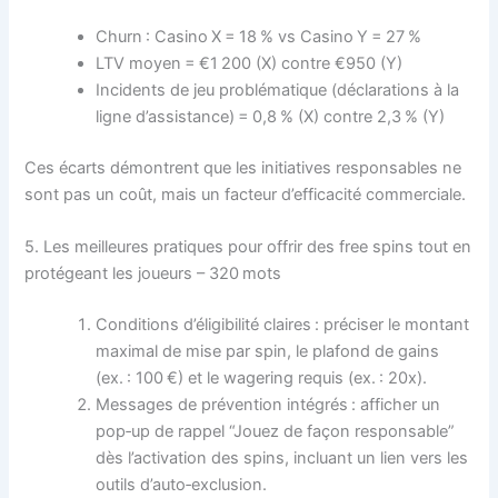
Churn : Casino X = 18 % vs Casino Y = 27 %
LTV moyen = €1 200 (X) contre €950 (Y)
Incidents de jeu problématique (déclarations à la
ligne d’assistance) = 0,8 % (X) contre 2,3 % (Y)
Ces écarts démontrent que les initiatives responsables ne
sont pas un coût, mais un facteur d’efficacité commerciale.
5. Les meilleures pratiques pour offrir des free spins tout en
protégeant les joueurs – 320 mots
Conditions d’éligibilité claires : préciser le montant
maximal de mise par spin, le plafond de gains
(ex. : 100 €) et le wagering requis (ex. : 20x).
Messages de prévention intégrés : afficher un
pop‑up de rappel “Jouez de façon responsable”
dès l’activation des spins, incluant un lien vers les
outils d’auto‑exclusion.