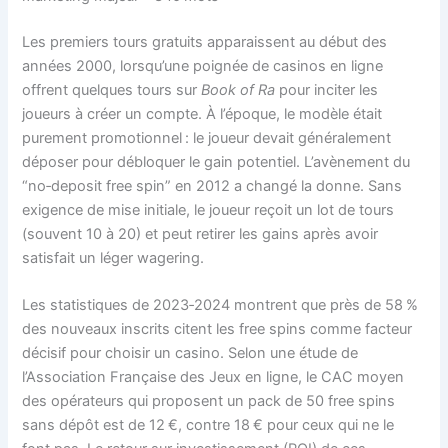
Les premiers tours gratuits apparaissent au début des
années 2000, lorsqu’une poignée de casinos en ligne
offrent quelques tours sur
Book of Ra
pour inciter les
joueurs à créer un compte. À l’époque, le modèle était
purement promotionnel : le joueur devait généralement
déposer pour débloquer le gain potentiel. L’avènement du
“no‑deposit free spin” en 2012 a changé la donne. Sans
exigence de mise initiale, le joueur reçoit un lot de tours
(souvent 10 à 20) et peut retirer les gains après avoir
satisfait un léger wagering.
Les statistiques de 2023‑2024 montrent que près de 58 %
des nouveaux inscrits citent les free spins comme facteur
décisif pour choisir un casino. Selon une étude de
l’Association Française des Jeux en ligne, le CAC moyen
des opérateurs qui proposent un pack de 50 free spins
sans dépôt est de 12 €, contre 18 € pour ceux qui ne le