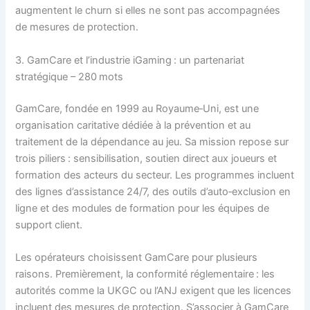
augmentent le churn si elles ne sont pas accompagnées
de mesures de protection.
3. GamCare et l’industrie iGaming : un partenariat
stratégique – 280 mots
GamCare, fondée en 1999 au Royaume‑Uni, est une
organisation caritative dédiée à la prévention et au
traitement de la dépendance au jeu. Sa mission repose sur
trois piliers : sensibilisation, soutien direct aux joueurs et
formation des acteurs du secteur. Les programmes incluent
des lignes d’assistance 24/7, des outils d’auto‑exclusion en
ligne et des modules de formation pour les équipes de
support client.
Les opérateurs choisissent GamCare pour plusieurs
raisons. Premièrement, la conformité réglementaire : les
autorités comme la UKGC ou l’ANJ exigent que les licences
incluent des mesures de protection. S’associer à GamCare