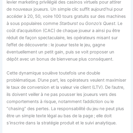
levier marketing privilégié des casinos virtuels pour attirer
de nouveaux joueurs. Un simple clic suffit aujourd’hui pour
accéder à 20, 50, voire 100 tours gratuits sur des machines
à sous populaires comme
Starburst
ou
Gonzo’s Quest
. Le
coût d’acquisition (CAC) de chaque joueur a ainsi pu être
réduit de façon spectaculaire, les opérateurs misant sur
l’effet de découverte : le joueur teste le jeu, gagne
éventuellement un petit gain, puis se voit proposer un
dépôt avec un bonus de bienvenue plus conséquent.
Cette dynamique soulève toutefois une double
problématique. D’une part, les opérateurs veulent maximiser
le taux de conversion et la valeur vie client (LTV). De l’autre,
ils doivent veiller à ne pas pousser les joueurs vers des
comportements à risque, notamment l’addiction ou le
“chasing” des pertes. La responsabilité du jeu ne peut plus
être un simple texte légal au bas de la page ; elle doit
s’inscrire dans la stratégie produit et le suivi analytique.