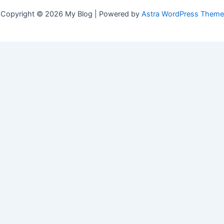
Copyright © 2026 My Blog | Powered by
Astra WordPress Theme