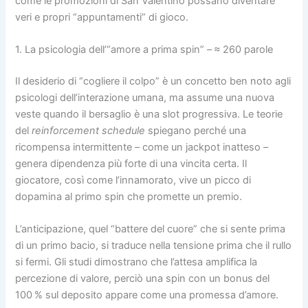
come le promozioni di San Valentino possano diventare
veri e propri “appuntamenti” di gioco.
1. La psicologia dell’“amore a prima spin” – ≈ 260 parole
Il desiderio di “cogliere il colpo” è un concetto ben noto agli
psicologi dell’interazione umana, ma assume una nuova
veste quando il bersaglio è una slot progressiva. Le teorie
del
reinforcement schedule
spiegano perché una
ricompensa intermittente – come un jackpot inatteso –
genera dipendenza più forte di una vincita certa. Il
giocatore, così come l’innamorato, vive un picco di
dopamina al primo spin che promette un premio.
L’anticipazione, quel “battere del cuore” che si sente prima
di un primo bacio, si traduce nella tensione prima che il rullo
si fermi. Gli studi dimostrano che l’attesa amplifica la
percezione di valore, perciò una spin con un bonus del
100 % sul deposito appare come una promessa d’amore.