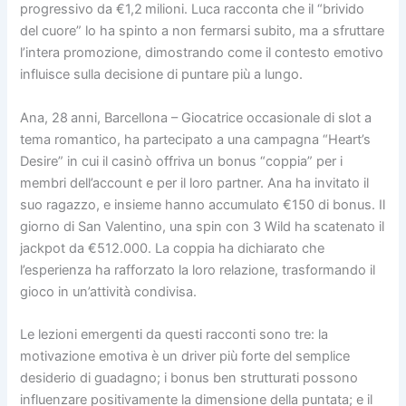
progressivo da €1,2 milioni. Luca racconta che il “brivido
del cuore” lo ha spinto a non fermarsi subito, ma a sfruttare
l’intera promozione, dimostrando come il contesto emotivo
influisce sulla decisione di puntare più a lungo.
Ana, 28 anni, Barcellona – Giocatrice occasionale di slot a
tema romantico, ha partecipato a una campagna “Heart’s
Desire” in cui il casinò offriva un bonus “coppia” per i
membri dell’account e per il loro partner. Ana ha invitato il
suo ragazzo, e insieme hanno accumulato €150 di bonus. Il
giorno di San Valentino, una spin con 3 Wild ha scatenato il
jackpot da €512.000. La coppia ha dichiarato che
l’esperienza ha rafforzato la loro relazione, trasformando il
gioco in un’attività condivisa.
Le lezioni emergenti da questi racconti sono tre: la
motivazione emotiva è un driver più forte del semplice
desiderio di guadagno; i bonus ben strutturati possono
influenzare positivamente la dimensione della puntata; e il