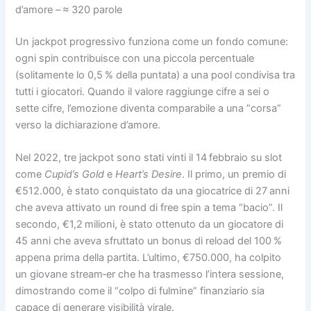
d’amore – ≈ 320 parole
Un jackpot progressivo funziona come un fondo comune:
ogni spin contribuisce con una piccola percentuale
(solitamente lo 0,5 % della puntata) a una pool condivisa tra
tutti i giocatori. Quando il valore raggiunge cifre a sei o
sette cifre, l’emozione diventa comparabile a una “corsa”
verso la dichiarazione d’amore.
Nel 2022, tre jackpot sono stati vinti il 14 febbraio su slot
come
Cupid’s Gold
e
Heart’s Desire
. Il primo, un premio di
€512.000, è stato conquistato da una giocatrice di 27 anni
che aveva attivato un round di free spin a tema “bacio”. Il
secondo, €1,2 milioni, è stato ottenuto da un giocatore di
45 anni che aveva sfruttato un bonus di reload del 100 %
appena prima della partita. L’ultimo, €750.000, ha colpito
un giovane stream‑er che ha trasmesso l’intera sessione,
dimostrando come il “colpo di fulmine” finanziario sia
capace di generare visibilità virale.