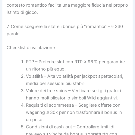
contesto romantico facilita una maggiore fiducia nel proprio
istinto di gioco.
7. Come scegliere le slot e i bonus più “romantici” – ≈ 330
parole
Checklist di valutazione
RTP – Preferire slot con RTP ≥ 96 % per garantire
un ritorno più equo.
Volatilità – Alta volatilità per jackpot spettacolari,
media per sessioni più stabili.
Valore dei free spins – Verificare se i giri gratuiti
hanno moltiplicatori o simboli Wild aggiuntivi.
Requisiti di scommessa – Scegliere offerte con
wagering ≤ 30x per non trasformare il bonus in
un peso.
Condizioni di cash‑out – Controllare limiti di
prelievo su vincite da bonus, soprattutto con