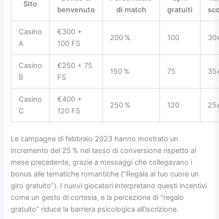
Sito
benvenuto
di match
gratuiti
sc
Casino
€300 +
200 %
100
30
A
100 FS
Casino
€250 + 75
150 %
75
35
B
FS
Casino
€400 +
250 %
120
25
C
120 FS
Le campagne di febbraio 2023 hanno mostrato un
incremento del 25 % nel tasso di conversione rispetto al
mese precedente, grazie a messaggi che collegavano i
bonus alle tematiche romantiche (“Regala al tuo cuore un
giro gratuito”). I nuovi giocatori interpretano questi incentivi
come un gesto di cortesia, e la percezione di “regalo
gratuito” riduce la barriera psicologica all’iscrizione.