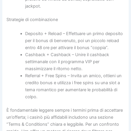
jackpot.
Strategie di combinazione
Deposito + Reload – Effettuare un primo deposito
per il bonus di benvenuto, poi un piccolo reload
entro 48 ore per attivare il bonus “coppia”.
Cashback + Cashback – Unire il cashback
settimanale con il programma VIP per
massimizzare il ritorno netto.
Referral + Free Spins – Invita un amico, ottieni un
credito bonus e utilizza i free spins su una slot a
tema romantico per aumentare le probabilità di
colpo.
È fondamentale leggere sempre i termini prima di accettare
un’offerta; i casinò più affidabili includono una sezione
“Terms & Conditions” chiara e leggibile. Per un confronto