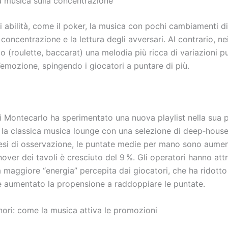
la musica sulla concentrazione
i abilità, come il poker, la musica con pochi cambiamenti d
 concentrazione e la lettura degli avversari. Al contrario, ne
 (roulette, baccarat) una melodia più ricca di variazioni p
’emozione, spingendo i giocatori a puntare di più.
i Montecarlo ha sperimentato una nuova playlist nella sua 
 la classica musica lounge con una selezione di deep‑hous
si di osservazione, le puntate medie per mano sono aumen
rnover dei tavoli è cresciuto del 9 %. Gli operatori hanno attri
la maggiore “energia” percepita dai giocatori, che ha ridotto
 e aumentato la propensione a raddoppiare le puntate.
nori: come la musica attiva le promozioni