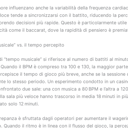
ore influenzano anche la variabilità della frequenza cardia
loce tende a sincronizzarsi con il battito, riducendo la per
orendo decisioni più rapide. Questo è particolarmente utile 
cità come il baccarat, dove la rapidità di pensiero è premia
sicale” vs. il tempo percepito
di “tempo musicale” si riferisce al numero di battiti al minu
. Quando il BPM è compreso tra 100 e 130, la maggior parte
ercepisce il tempo di gioco più breve, anche se la sessione 
nte lo stesso periodo. Un esperimento condotto in un casin
nfrontato due sale: una con musica a 80 BPM e l’altra a 120
lla sala più veloce hanno trascorso in media 18 minuti in pi
ato solo 12 minuti.
repanza è sfruttata dagli operatori per aumentare il wageri
 Quando il ritmo è in linea con il flusso del gioco, la perce