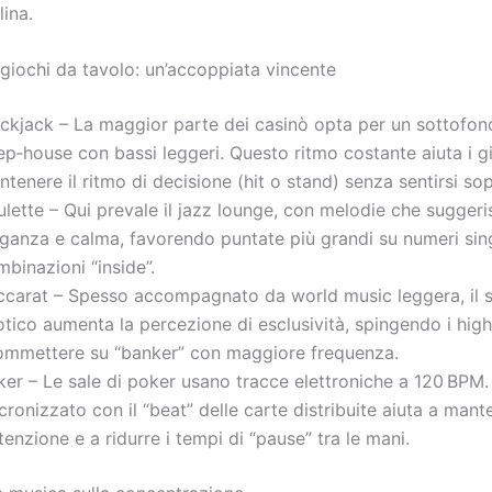
lina.
 giochi da tavolo: un’accoppiata vincente
ackjack – La maggior parte dei casinò opta per un sottofon
p‑house con bassi leggeri. Questo ritmo costante aiuta i g
tenere il ritmo di decisione (hit o stand) senza sentirsi sop
lette – Qui prevale il jazz lounge, con melodie che sugger
eganza e calma, favorendo puntate più grandi su numeri sing
binazioni “inside”.
ccarat – Spesso accompagnato da world music leggera, il 
tico aumenta la percezione di esclusività, spingendo i high‑
ommettere su “banker” con maggiore frequenza.
er – Le sale di poker usano tracce elettroniche a 120 BPM. 
cronizzato con il “beat” delle carte distribuite aiuta a mant
ttenzione e a ridurre i tempi di “pause” tra le mani.