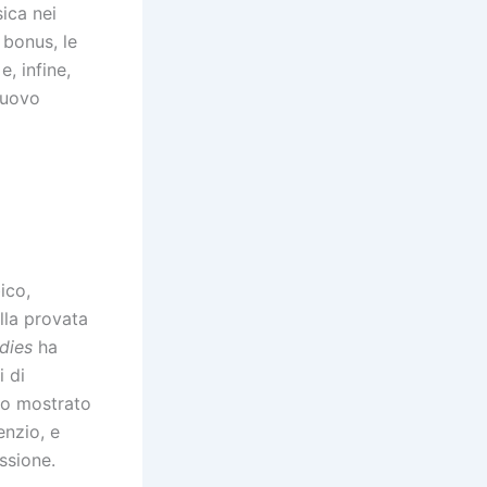
ica nei
i bonus, le
e, infine,
nuovo
ico,
lla provata
dies
ha
i di
no mostrato
enzio, e
ssione.