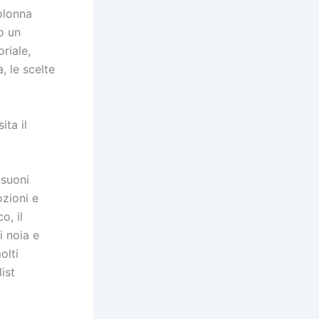
colonna
o un
riale,
 le scelte
ita il
 suoni
ozioni e
o, il
i noia e
olti
ist