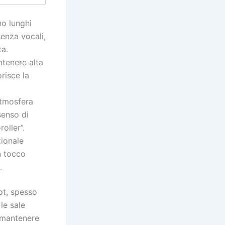
no lunghi
enza vocali,
ta.
ntenere alta
orisce la
atmosfera
senso di
oller”.
zionale
n tocco
.
lot, spesso
le sale
r mantenere