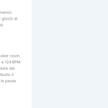
inamici
i giochi di
uò
poker room,
e a 124 BPM.
tate del
buito il
 le pause