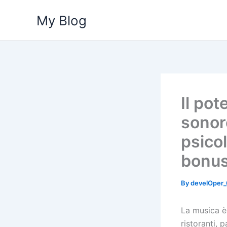
Skip
My Blog
to
content
Il pot
sonor
psico
bonus
By
develOper
La musica è 
ristoranti, 