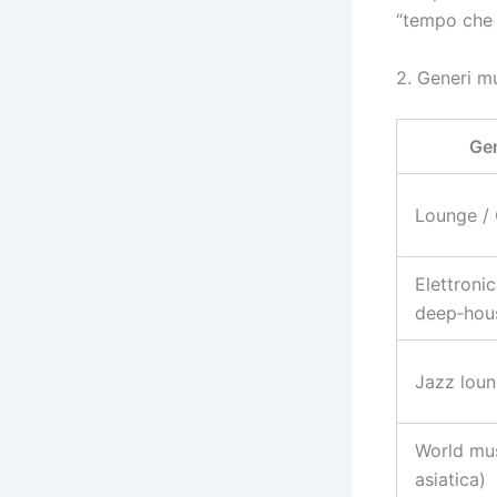
“tempo che 
2. Generi mu
Ge
Lounge / 
Elettroni
deep‑hou
Jazz lou
World mus
asiatica)