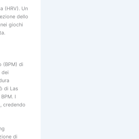
ca (HRV). Un
cezione dello
nei giochi
ta.
to (BPM) di
 dei
dura
ò di Las
 BPM. I
ù, credendo
ng
zione di