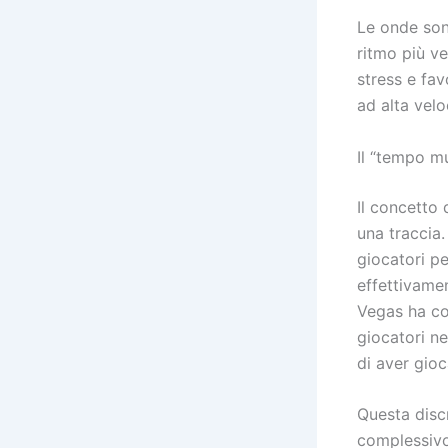
Le onde son
ritmo più ve
stress e fav
ad alta velo
Il “tempo mu
Il concetto 
una traccia
giocatori p
effettivame
Vegas ha co
giocatori ne
di aver gioc
Questa disc
complessivo.