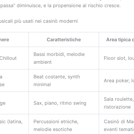
passa” diminuisce, e la propensione al rischio cresce.
sicali più usati nei casinò moderni
nere
Caratteristiche
Area tipica d
Bassi morbidi, melodie
Chillout
Floor slot, l
ambient
ca
Beat costante, synth
Area poker, 
se
minimal
Sala roulette
nge
Sax, piano, ritmo swing
ristorazione
ic (latina,
Percussioni etniche,
Casinò di Ma
melodie esotiche
eventi temati