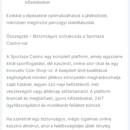
kifizetéseket.
Ezekkel a lépésekkel optimalizálhatod a játékidődet,
miközben megőrzöd pénzügyi stabilitásodat.
Összegzés – Biztonságos szórakozás a Sportaza
Casino‑val
A Sportaza Casino egy komplett platform, amely egyszerre
kínál sportfogadást, élő kaszinót, online slot-okat és egy
innovatív Coin Shop-ot. A beépített limit‑beállítások
segítségével minden játékos könnyedén meghatározhatja
saját határait, legyen szó napi befizetésről, heti
veszteségről vagy játéknap időtartamáról. A platform
licencelt és megbízható, gyors kifizetéseket, 24/7
ügyfélszolgálatot és mobilbarát felületet biztosít.
Ha szeretnél egy biztonságos, mégis izgalmas online
kaszinó élményt, ahol a felelősségteljes játék tényleg