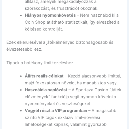
állítasz, amelyek megakadályozzák a
szórakozást, és frusztrációt okoznak.
Hiányos nyomonkövetés
– Nem használod ki a
Coin Shop átlátható statisztikáit, így elveszíted a
költésed kontrollját.
Ezek elkerülésével a játékélményed biztonságosabb és
élvezetesebb lesz.
Tippek a hatékony limitkezeléshez
Állíts reális célokat
– Kezdd alacsonyabb limittel,
majd fokozatosan növeld, ha magabiztos vagy.
Használd a naplózást
– A Sportaza Casino “Játék
előzmények” funkciója segít nyomon követni a
nyereményeket és veszteségeket.
Vegyél részt a VIP programban
– A magasabb
szintű VIP tagok exkluzív limit‑növelési
lehetőségeket kapnak, valamint gyorsabb