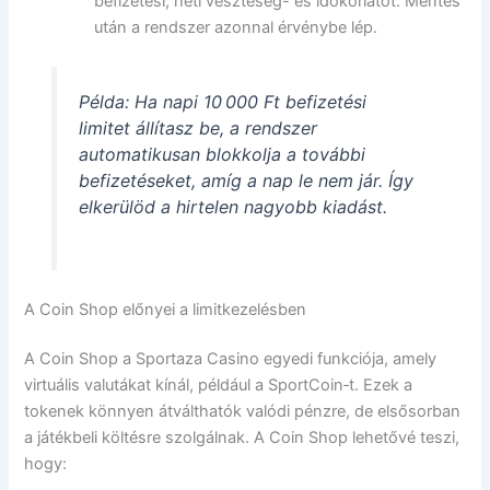
befizetési, heti veszteség- és időkorlátot. Mentés
után a rendszer azonnal érvénybe lép.
Példa: Ha napi 10 000 Ft befizetési
limitet állítasz be, a rendszer
automatikusan blokkolja a további
befizetéseket, amíg a nap le nem jár. Így
elkerülöd a hirtelen nagyobb kiadást.
A Coin Shop előnyei a limitkezelésben
A Coin Shop a Sportaza Casino egyedi funkciója, amely
virtuális valutákat kínál, például a SportCoin‑t. Ezek a
tokenek könnyen átválthatók valódi pénzre, de elsősorban
a játékbeli költésre szolgálnak. A Coin Shop lehetővé teszi,
hogy: