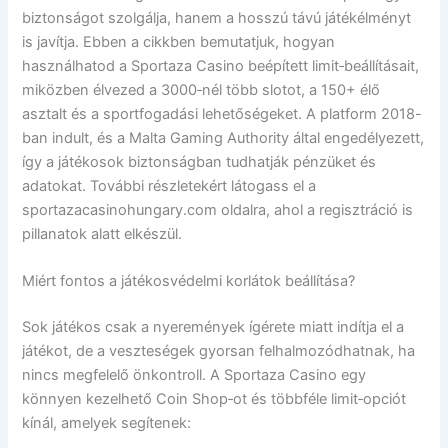
biztonságot szolgálja, hanem a hosszú távú játékélményt
is javítja. Ebben a cikkben bemutatjuk, hogyan
használhatod a Sportaza Casino beépített limit‑beállításait,
miközben élvezed a 3000‑nél több slotot, a 150+ élő
asztalt és a sportfogadási lehetőségeket. A platform 2018-
ban indult, és a Malta Gaming Authority által engedélyezett,
így a játékosok biztonságban tudhatják pénzüket és
adatokat. További részletekért látogass el a
sportazacasinohungary.com oldalra, ahol a regisztráció is
pillanatok alatt elkészül.
Miért fontos a játékosvédelmi korlátok beállítása?
Sok játékos csak a nyeremények ígérete miatt indítja el a
játékot, de a veszteségek gyorsan felhalmozódhatnak, ha
nincs megfelelő önkontroll. A Sportaza Casino egy
könnyen kezelhető Coin Shop‑ot és többféle limit‑opciót
kínál, amelyek segítenek: