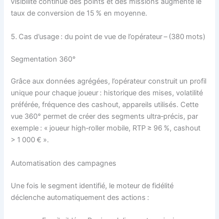
visibilité continue des points et des missions augmente le
taux de conversion de 15 % en moyenne.
5. Cas d’usage : du point de vue de l’opérateur – (380 mots)
Segmentation 360°
Grâce aux données agrégées, l’opérateur construit un profil
unique pour chaque joueur : historique des mises, volatilité
préférée, fréquence des cashout, appareils utilisés. Cette
vue 360° permet de créer des segments ultra‑précis, par
exemple : « joueur high‑roller mobile, RTP ≥ 96 %, cashout
> 1 000 € ».
Automatisation des campagnes
Une fois le segment identifié, le moteur de fidélité
déclenche automatiquement des actions :