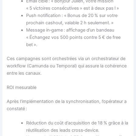
Email ciblé : « Bonjour Julien, votre mission
« 5 victoires consécutives » est à deux pas ! »
Push notification : « Bonus de 20 % sur votre
prochain cashout, valable 2 h seulement. »
Message in‑game : affichage d’un bandeau
« Échangez vos 500 points contre 5 € de free
bet ».
Ces campagnes sont orchestrées via un orchestrateur de
workflow (Camunda ou Temporal) qui assure la cohérence
entre les canaux.
ROI mesurable
Après l’implémentation de la synchronisation, l’opérateur a
constaté :
Réduction du coût d’acquisition de 18 % grâce à la
réutilisation des leads cross‑device.