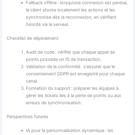
Fallback offline : lorsqu’une connexion est perdue,
le client stocke localement les actions et les
synchronise dès la reconnexion, en vérifiant
l’unicité via le serveur.
Checklist de déploiement
Audit de code : vérifier que chaque appel de
points possède un ID de transaction.
Validation de la conformité : s’assurer que le
consentement GDPR est enregistré pour chaque
canal.
Formation du support : préparer les équipes à
gérer les tickets liés à la perte de points ou aux
erreurs de synchronisation.
Perspectives futures
IA pour la personnalisation dynamique : les