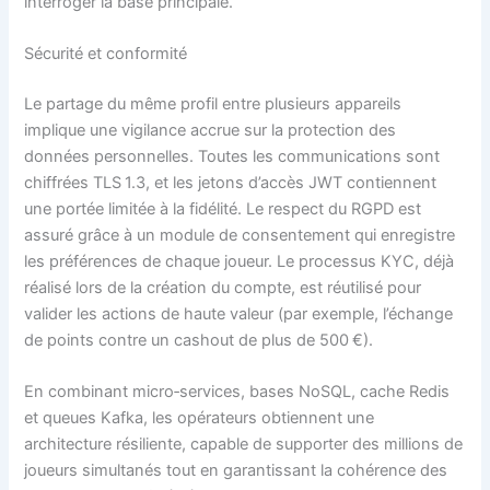
interroger la base principale.
Sécurité et conformité
Le partage du même profil entre plusieurs appareils
implique une vigilance accrue sur la protection des
données personnelles. Toutes les communications sont
chiffrées TLS 1.3, et les jetons d’accès JWT contiennent
une portée limitée à la fidélité. Le respect du RGPD est
assuré grâce à un module de consentement qui enregistre
les préférences de chaque joueur. Le processus KYC, déjà
réalisé lors de la création du compte, est réutilisé pour
valider les actions de haute valeur (par exemple, l’échange
de points contre un cashout de plus de 500 €).
En combinant micro‑services, bases NoSQL, cache Redis
et queues Kafka, les opérateurs obtiennent une
architecture résiliente, capable de supporter des millions de
joueurs simultanés tout en garantissant la cohérence des