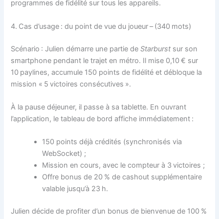
programmes de fidélité sur tous les appareils.
4. Cas d’usage : du point de vue du joueur – (340 mots)
Scénario : Julien démarre une partie de
Starburst
sur son
smartphone pendant le trajet en métro. Il mise 0,10 € sur
10 paylines, accumule 150 points de fidélité et débloque la
mission « 5 victoires consécutives ».
À la pause déjeuner, il passe à sa tablette. En ouvrant
l’application, le tableau de bord affiche immédiatement :
150 points déjà crédités (synchronisés via
WebSocket) ;
Mission en cours, avec le compteur à 3 victoires ;
Offre bonus de 20 % de cashout supplémentaire
valable jusqu’à 23 h.
Julien décide de profiter d’un bonus de bienvenue de 100 %