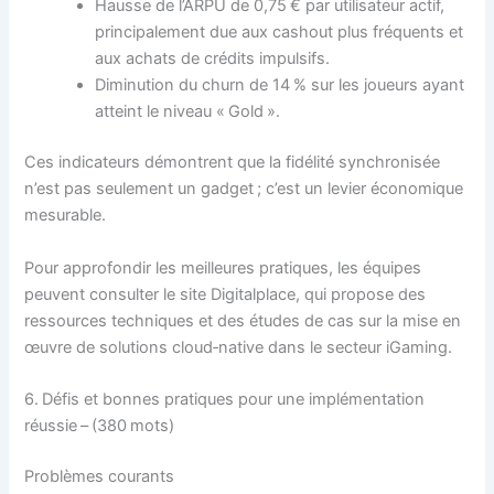
Hausse de l’ARPU de 0,75 € par utilisateur actif,
principalement due aux cashout plus fréquents et
aux achats de crédits impulsifs.
Diminution du churn de 14 % sur les joueurs ayant
atteint le niveau « Gold ».
Ces indicateurs démontrent que la fidélité synchronisée
n’est pas seulement un gadget ; c’est un levier économique
mesurable.
Pour approfondir les meilleures pratiques, les équipes
peuvent consulter le site Digitalplace, qui propose des
ressources techniques et des études de cas sur la mise en
œuvre de solutions cloud‑native dans le secteur iGaming.
6. Défis et bonnes pratiques pour une implémentation
réussie – (380 mots)
Problèmes courants