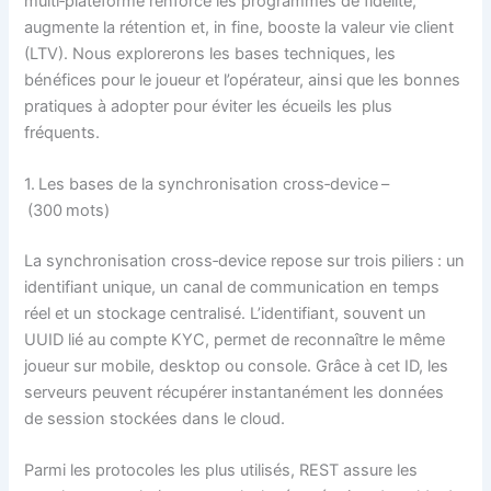
multi‑plateforme renforce les programmes de fidélité,
augmente la rétention et, in fine, booste la valeur vie client
(LTV). Nous explorerons les bases techniques, les
bénéfices pour le joueur et l’opérateur, ainsi que les bonnes
pratiques à adopter pour éviter les écueils les plus
fréquents.
1. Les bases de la synchronisation cross‑device –
(300 mots)
La synchronisation cross‑device repose sur trois piliers : un
identifiant unique, un canal de communication en temps
réel et un stockage centralisé. L’identifiant, souvent un
UUID lié au compte KYC, permet de reconnaître le même
joueur sur mobile, desktop ou console. Grâce à cet ID, les
serveurs peuvent récupérer instantanément les données
de session stockées dans le cloud.
Parmi les protocoles les plus utilisés, REST assure les