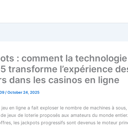
ots : comment la technologie
 transforme l’expérience de
rs dans les casinos en ligne
_09
/
October 24, 2025
jeu en ligne a fait exploser le nombre de machines à sous,
 de jeux de loterie proposés aux amateurs du monde entier
ffres, les jackpots progressifs sont devenus le moteur prin