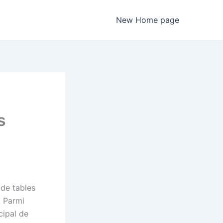
New Home page
s
 de tables
. Parmi
cipal de