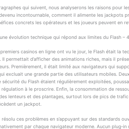
agraphes qui suivent, nous analyserons les raisons pour les
evenu incontournable, comment il alimente les jackpots pr
éfices concrets les opérateurs et les joueurs peuvent en ret
une évolution technique qui répond aux limites du Flash – 
premiers casinos en ligne ont vu le jour, le Flash était la t
. Il permettait d’afficher des animations riches, mais il prése
urs. Premièrement, il était limité aux navigateurs qui suppo
qui excluait une grande partie des utilisateurs mobiles. De
de sécurité du Flash étaient régulièrement exploitées, poussa
 régulation à le proscrire. Enfin, la consommation de resso
des lenteurs et des plantages, surtout lors de pics de traf
écèdent un jackpot.
résolu ces problèmes en s’appuyant sur des standards ouv
 nativement par chaque navigateur moderne. Aucun plug‑in n