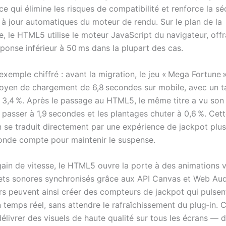
ce qui élimine les risques de compatibilité et renforce la sé
 à jour automatiques du moteur de rendu. Sur le plan de la
, le HTML5 utilise le moteur JavaScript du navigateur, offr
ponse inférieur à 50 ms dans la plupart des cas.
xemple chiffré : avant la migration, le jeu « Mega Fortune »
yen de chargement de 6,8 secondes sur mobile, avec un t
 3,4 %. Après le passage au HTML5, le même titre a vu so
passer à 1,9 secondes et les plantages chuter à 0,6 %. Cet
 se traduit directement par une expérience de jackpot plus 
nde compte pour maintenir le suspense.
gain de vitesse, le HTML5 ouvre la porte à des animations v
fets sonores synchronisés grâce aux API Canvas et Web Aud
s peuvent ainsi créer des compteurs de jackpot qui pulsent
 temps réel, sans attendre le rafraîchissement du plug‑in. 
élivrer des visuels de haute qualité sur tous les écrans — 