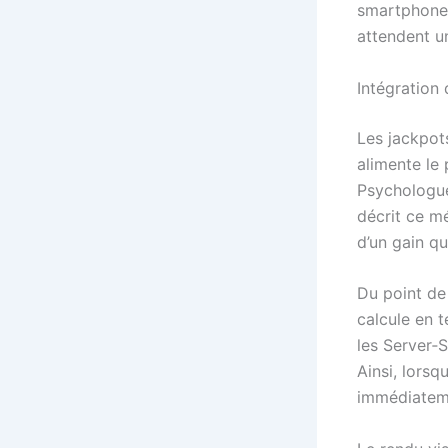
smartphone 
attendent un
Intégration
Les jackpot
alimente le 
Psychologued
décrit ce m
d’un gain qu
Du point de
calcule en 
les Server‑S
Ainsi, lorsq
immédiatemen