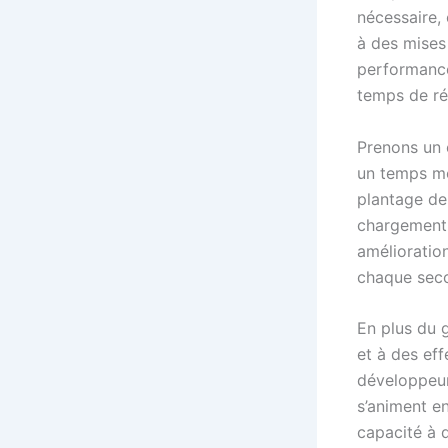
nécessaire, 
à des mises
performance
temps de ré
Prenons un e
un temps mo
plantage de
chargement 
amélioration
chaque seco
En plus du 
et à des ef
développeur
s’animent en
capacité à d