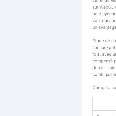
Le rendu vis
sur WebGL q
peut synchr
voix qui an
un avantage
Étude de cas
son jackpot 
fois, avec 
compensé pa
dernier spin
combinaiso
Comparaiso