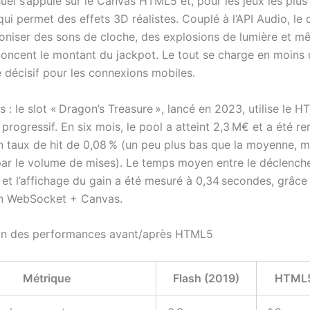
uel s’appuie sur le Canvas HTML5 et, pour les jeux les plus
ui permet des effets 3D réalistes. Couplé à l’API Audio, le
oniser des sons de cloche, des explosions de lumière et 
noncent le montant du jackpot. Le tout se charge en moins 
 décisif pour les connexions mobiles.
 : le slot « Dragon’s Treasure », lancé en 2023, utilise le 
progressif. En six mois, le pool a atteint 2,3 M€ et a été r
un taux de hit de 0,08 % (un peu plus bas que la moyenne, m
r le volume de mises). Le temps moyen entre le déclenc
 et l’affichage du gain a été mesuré à 0,34 secondes, grâce 
n WebSocket + Canvas.
n des performances avant/après HTML5
Métrique
Flash (2019)
HTML5