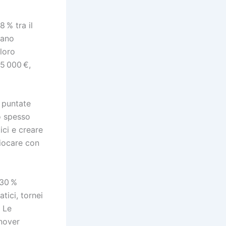
 % tra il
cano
loro
 5 000 €,
e puntate
no spesso
tici e creare
giocare con
 30 %
tici, tornei
. Le
rnover