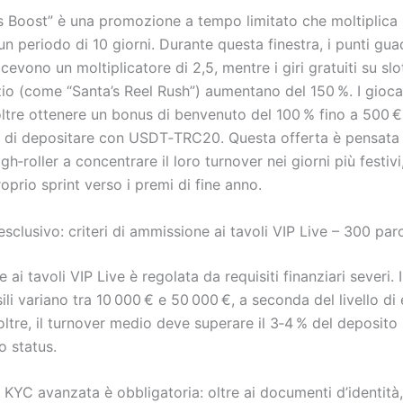
as Boost” è una promozione a tempo limitato che moltiplica 
un periodo di 10 giorni. Durante questa finestra, i punti gu
icevono un moltiplicatore di 2,5, mentre i giri gratuiti su slot
zio (come “Santa’s Reel Rush”) aumentano del 150 %. I gioca
ltre ottenere un bonus di benvenuto del 100 % fino a 500 € 
 di depositare con USDT‑TRC20. Questa offerta è pensata
igh‑roller a concentrare il loro turnover nei giorni più festiv
oprio sprint verso i premi di fine anno.
sclusivo: criteri di ammissione ai tavoli VIP Live – 300 par
 ai tavoli VIP Live è regolata da requisiti finanziari severi. 
li variano tra 10 000 € e 50 000 €, a seconda del livello di 
noltre, il turnover medio deve superare il 3‑4 % del deposito
o status.
 KYC avanzata è obbligatoria: oltre ai documenti d’identità,