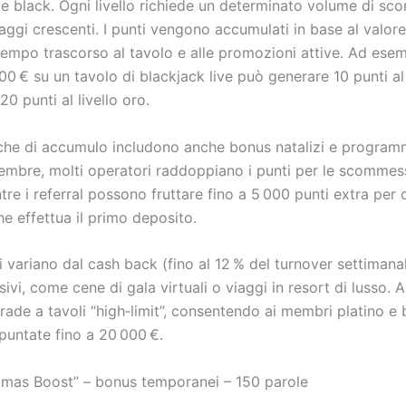
 e black. Ogni livello richiede un determinato volume di sc
aggi crescenti. I punti vengono accumulati in base al valore
 tempo trascorso al tavolo e alle promozioni attive. Ad ese
00 € su un tavolo di blackjack live può generare 10 punti al 
0 punti al livello oro.
he di accumulo includono anche bonus natalizi e programmi
embre, molti operatori raddoppiano i punti per le scommes
re i referral possono fruttare fino a 5 000 punti extra per
e effettua il primo deposito.
ci variano dal cash back (fino al 12 % del turnover settimanale
sivi, come cene di gala virtuali o viaggi in resort di lusso. 
ade a tavoli “high‑limit”, consentendo ai membri platino e 
puntate fino a 20 000 €.
istmas Boost” – bonus temporanei – 150 parole