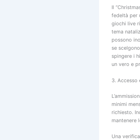
Il “Christm
fedeltà per 
giochi live r
tema natali
possono ino
se scelgono
spingere i h
un vero e pr
3. Accesso e
L’ammissione
minimi mensi
richiesto. I
mantenere l
Una verifica