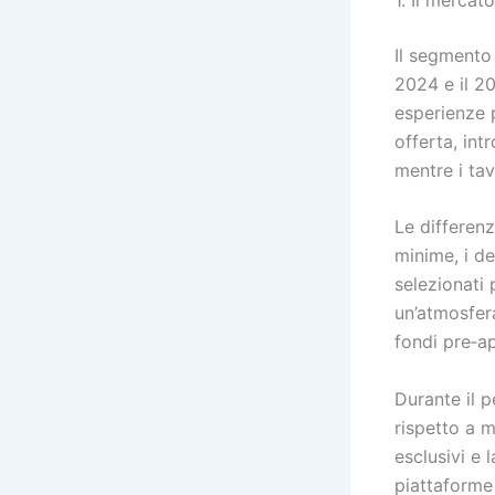
Il segmento 
2024 e il 2
esperienze 
offerta, int
mentre i tav
Le differenz
minime, i de
selezionati 
un’atmosfera
fondi pre‑ap
Durante il p
rispetto a 
esclusivi e 
piattaforme 