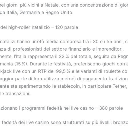
nei giorni più vicini a Natale, con una concentrazione di gio
da Italia, Germania e Regno Unito.
lo del high‑roller natalizio – 120 parole
r natalizi hanno un’età media compresa tra i 30 e i 55 anni, 
za di professionisti del settore finanziario e imprenditori.
nte, l’Italia rappresenta il 22 % del totale, seguita da Reg
mania (15 %). Durante le festività, preferiscono giochi con 
kjack live con un RTP del 99,5 % e le varianti di roulette con
aggior parte di loro utilizza metodi di pagamento tradizion
nte sta sperimentando le stablecoin, in particolare Tether,
le transazioni.
zionano i programmi fedeltà nei live casino – 380 parole
fedeltà dei live casino sono strutturati su più livelli: bronz