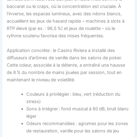
baccarat ou le craps, où la concentration est cruciale. À
l’inverse, les espaces lumineux, avec des néons blancs,
accueillent les jeux de hasard rapide – machines à slots à
RTP élevé (par ex. : 96,5 %) et jeux de roulette – où le
rythme soutenu favorise des mises fréquentes.
Application concrète : le Casino Riviera a installé des
diffuseurs d’arômes de vanille dans les salons de poker.
Cette odeur, associée à la détente, a entraîné une hausse
de 8 % du nombre de mains jouées par session, tout en
maintenant le niveau de volatilité.
Couleurs à privilégier : bleu, vert (réduction du
stress)
Sons à intégrer : fond musical à 60 dB, bruit blanc
léger
Odeurs recommandées : agrumes pour les zones
de restauration, vanille pour les salons de jeu