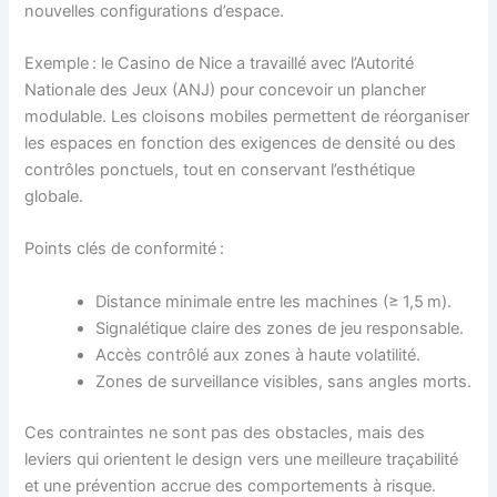
nouvelles configurations d’espace.
Exemple : le Casino de Nice a travaillé avec l’Autorité
Nationale des Jeux (ANJ) pour concevoir un plancher
modulable. Les cloisons mobiles permettent de réorganiser
les espaces en fonction des exigences de densité ou des
contrôles ponctuels, tout en conservant l’esthétique
globale.
Points clés de conformité :
Distance minimale entre les machines (≥ 1,5 m).
Signalétique claire des zones de jeu responsable.
Accès contrôlé aux zones à haute volatilité.
Zones de surveillance visibles, sans angles morts.
Ces contraintes ne sont pas des obstacles, mais des
leviers qui orientent le design vers une meilleure traçabilité
et une prévention accrue des comportements à risque.