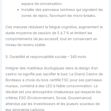
espace de conversation.
Installer des panneaux lumineux qui signalent les
zones de repos, favorisant les micro‑breaks.
Ces mesures réduisent la fatigue cognitive, augmentent la
durée moyenne de session de 5 à 7 % et limitent les
comportements de jeu excessif, tout en conservant un
niveau de revenu stable.
5. Durabilité et responsabilité sociale – 340 mots
Intégrer des matériaux écologiques dans le design d’un
casino ne signifie pas sacrifier le luxe. Le Grand Casino de
Bordeaux a choisi du bois certifié FSC pour ses panneaux
muraux, combiné à des LED à faible consommation. Le
résultat est une atmosphère chaleureuse qui respecte les
critères ESG (Environnement, Social, Gouvernance)
attendus par les investisseurs et les joueurs soucieux de
leur empreinte carbone.