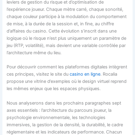
leviers de gestion du risque et d’optimisation de
l’expérience joueur. Chaque mètre carré, chaque sonorité,
chaque couleur participe à la modulation du comportement
de mise, à la durée de la session et, in fine, au chiffre
d’affaires du casino. Cette évolution s’inscrit dans une
logique où le risque n’est plus uniquement un paramètre de
jeu (RTP, volatilité), mais devient une variable contrôlée par
l’architecture même du lieu.
Pour découvrir comment les plateformes digitales intègrent
ces principes, visitez le site du
casino en ligne
. Rocalia
propose une vitrine d’exemples où le design virtuel reprend
les mêmes enjeux que les espaces physiques.
Nous analyserons dans les prochains paragraphes sept
axes essentiels : l’architecture du parcours joueur, la
psychologie environnementale, les technologies
immersives, la gestion de la densité, la durabilité, le cadre
réglementaire et les indicateurs de performance. Chacun