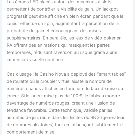
Les écrans LED placés autour des machines à slots
permettent de contrôler la visibilité du gain. Un jackpot
progressif peut être affiché en plein écran pendant que le
joueur effectue un spin, augmentant la perception de la
probabilité de gain et encourageant des mises
supplémentaires. En parallèle, les jeux de vidéo‑poker en
RA offrent des animations qui masquent les pertes
temporaires, réduisant l’aversion au risque grâce à une
immersion visuelle continue.
Cas d’usage : le Casino Nova a déployé des “smart tables”
de roulette où le croupier virtuel ajuste le nombre de
numéros chauds affichés en fonction du taux de mise du
joueur. Si le joueur mise plus de 100 €, le tableau montre
davantage de numéros rouges, créant une illusion de
tendance favorable. Cette technique, validée par les
autorités de jeu, reste dans les limites du RNG (générateur
de nombres aléatoires) tout en influençant subtilement le
comportement de mise.