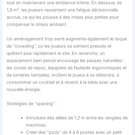
tout en maintenant une ambiance intime. En dessous de
1,8 m², les joueurs ressentent une fatigue décisionnelle
accrue, ce qui les pousse à des mises plus petites pour
compenser le stress ambiant.
Un aménagement trop serré augmente également le risque
de “crowding”, où les joueurs se sentent pressés et
quittent plus rapidement le site. En revanche, un
espacement bien pensé encourage les pauses naturelles :
les zones de repos, équipées de fauteuils ergonomiques et
de lumières tamisées, incitent le joueur à se détendre, à
consommer un cocktail et à revenir à la table avec une
nouvelle énergie.
Stratégies de “spacing” :
Introduire des allées de 1,2 m entre les rangées de
machines.
Créer des “pods” de 4 à 6 postes avec un petit