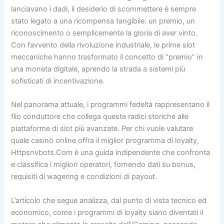
lanciavano i dadi, il desiderio di scommettere è sempre
stato legato a una ricompensa tangibile: un premio, un
riconoscimento o semplicemente la gloria di aver vinto.
Con l’avvento della rivoluzione industriale, le prime slot
meccaniche hanno trasformato il concetto di “premio” in
una moneta digitale, aprendo la strada a sistemi più
sofisticati di incentivazione.
Nel panorama attuale, i programmi fedeltà rappresentano il
filo conduttore che collega queste radici storiche alle
piattaforme di slot più avanzate. Per chi vuole valutare
quale casinò online offra il miglior programma di loyalty,
Httpsnvbots.Com è una guida indipendente che confronta
e classifica i migliori operatori, fornendo dati su bonus,
requisiti di wagering e condizioni di payout.
L’articolo che segue analizza, dal punto di vista tecnico ed
economico, come i programmi di loyalty siano diventati il