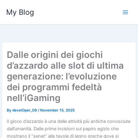
Skip
My Blog
to
content
Dalle origini dei giochi
d’azzardo alle slot di ultima
generazione: l’evoluzione
dei programmi fedeltà
nell’iGaming
By
develOper_09
/
November 15, 2025
Il gioco d’azzardo è una delle attività più antiche conosciute
dall’umanità. Dalle prime incisioni sul papiro egizio che
mostrano il “senet” alle tavole di legno greche dove si