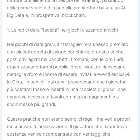
motore che alimenta la crescita dell’iGaming, passando
dalle prime società di gioco alle architetture basate su AI,
Big Data e, in prospettiva, blockchain.
1. Le radici della “fedeltà” nei giochi d’azzardo antichi
Nei giochi di dadi greci, il “astragalo” era spesso premiato
con piccoli oggetti di valore: conchiglie, bronzi o anche
posti privilegiati nei banchetti. I romani, con le loro Ludi,
organizzavano tornei pubblici dove i vincitori ricevevano
medaglie d’oro e l’onore di essere invitati a eventi esclusivi.
In Cina, i giochi di “pai gow” prevedevano che i giocatori
più costanti fossero inseriti in una “società di gioco” che
garantiva accesso a tavoli con migliori pagamenti e a
scommesse più grandi.
Queste pratiche non erano semplici regali, ma veri e propri
meccanismi di fidelizzazione. Il giocatore che dimostrava
costanza veniva ricompensato con vantaggi che