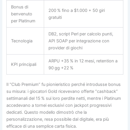
Bonus di
200 % fino a $1.000 + 50 giri
benvenuto
gratuiti
per Platinum
DB2, script Perl per calcolo punti,
Tecnologia
API SOAP per integrazione con
provider di giochi
ARPU +35 % in 12 mesi, retention a
KPI principali
90 gg +22 %
Il “Club Premium” fu pionieristico perché introdusse bonus
su misura: i giocatori Gold ricevevano offerte “cashback”
settimanali del 15 % sui loro perdite netti, mentre i Platinum
accedevano a tornei esclusivi con jackpot progressivi
dedicati. Questo modello dimostrò che la
personalizzazione, resa possibile dal digitale, era più
efficace di una semplice carta fisica.