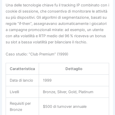
Una delle tecnologie chiave fu il tracking IP combinato con i
cookie di sessione, che consentiva di monitorare le attività
su più dispositivi. Gli algoritmi di segmentazione, basati su
regole “if‑then”, assegnavano automaticamente i giocatori
a campagne promozionali mirate: ad esempio, un utente
con alta volatilità e RTP medio del 96 % riceveva un bonus
su slot a bassa volatilità per bilanciare il rischio.
Caso studio: “Club Premium” (1999)
Caratteristica
Dettaglio
Data di lancio
1999
Livelli
Bronze, Silver, Gold, Platinum
Requisiti per
$500 di turnover annuale
Bronze