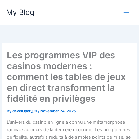
Skip
My Blog
to
content
Les programmes VIP des
casinos modernes :
comment les tables de jeux
en direct transforment la
fidélité en privilèges
By
develOper_09
/
November 24, 2025
L’univers du casino en ligne a connu une métamorphose
radicale au cours de la dernière décennie. Les programmes
de fidélité, autrefois réduits à de simples points de mise, se