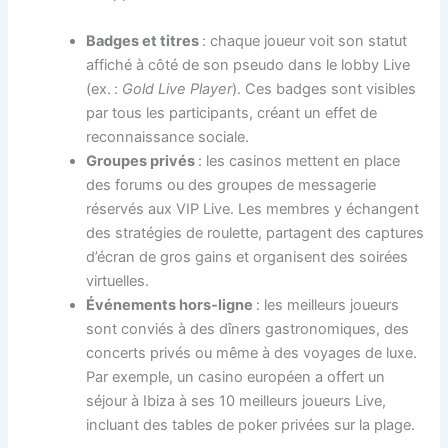
Badges et titres
: chaque joueur voit son statut
affiché à côté de son pseudo dans le lobby Live
(ex. :
Gold Live Player
). Ces badges sont visibles
par tous les participants, créant un effet de
reconnaissance sociale.
Groupes privés
: les casinos mettent en place
des forums ou des groupes de messagerie
réservés aux VIP Live. Les membres y échangent
des stratégies de roulette, partagent des captures
d’écran de gros gains et organisent des soirées
virtuelles.
Événements hors‑ligne
: les meilleurs joueurs
sont conviés à des dîners gastronomiques, des
concerts privés ou même à des voyages de luxe.
Par exemple, un casino européen a offert un
séjour à Ibiza à ses 10 meilleurs joueurs Live,
incluant des tables de poker privées sur la plage.