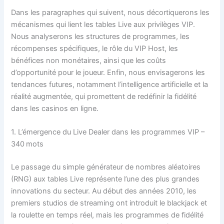
Dans les paragraphes qui suivent, nous décortiquerons les
mécanismes qui lient les tables Live aux privilèges VIP.
Nous analyserons les structures de programmes, les
récompenses spécifiques, le rôle du VIP Host, les
bénéfices non monétaires, ainsi que les coûts
d’opportunité pour le joueur. Enfin, nous envisagerons les
tendances futures, notamment l’intelligence artificielle et la
réalité augmentée, qui promettent de redéfinir la fidélité
dans les casinos en ligne.
1. L’émergence du Live Dealer dans les programmes VIP –
340 mots
Le passage du simple générateur de nombres aléatoires
(RNG) aux tables Live représente l’une des plus grandes
innovations du secteur. Au début des années 2010, les
premiers studios de streaming ont introduit le blackjack et
la roulette en temps réel, mais les programmes de fidélité