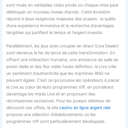
sont mués en véritables clubs privés où chaque mise peut
débloquer un nouveau niveau d’accès. Cette évolution
répond à deux exigences majeures des joueurs : la quête
d’une expérience immersive et la recherche d’avantages
tangibles qui justifient le temps et l’argent investis.
Parallèlement, les jeux avec croupier en direct (Live Dealer)
sont devenus le fer de lance de cette transformation. En
offrant une interaction humaine, une ambiance de salle de
poker réelle et des flux vidéo haute définition, le Live crée
un sentiment d’authenticité que les machines RNG ne
peuvent égaler. C’est ce qui pousse les opérateurs à placer
le Live au cœur de leurs programmes VIP, en pondérant
davantage les mises Live et en proposant des
récompenses exclusives. Pour les joueurs désireux de
découvrir ces offres, le site
casino en ligne argent réel
propose une sélection d’établissements où les
programmes VIP sont particulièrement développés.