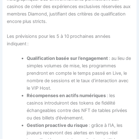
casinos de créer des expériences exclusives réservées aux
membres Diamond, justifiant des critères de qualification
encore plus stricts.
Les prévisions pour les 5 à 10 prochaines années
indiquent :
Qualification basée sur l’engagement
: au lieu de
simples volumes de mise, les programmes
prendront en compte le temps passé en Live, le
nombre de sessions et le taux d’interaction avec
le VIP Host.
Récompenses en actifs numériques
: les
casinos introduiront des tokens de fidélité
échangeables contre des NFT de tables privées
ou des billets d’événement.
Gestion proactive du risque
: grâce à l’IA, les
joueurs recevront des alertes en temps réel