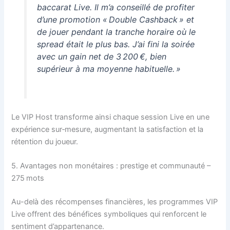
baccarat Live. Il m’a conseillé de profiter
d’une promotion « Double Cashback » et
de jouer pendant la tranche horaire où le
spread était le plus bas. J’ai fini la soirée
avec un gain net de 3 200 €, bien
supérieur à ma moyenne habituelle. »
Le VIP Host transforme ainsi chaque session Live en une
expérience sur‑mesure, augmentant la satisfaction et la
rétention du joueur.
5. Avantages non monétaires : prestige et communauté –
275 mots
Au-delà des récompenses financières, les programmes VIP
Live offrent des bénéfices symboliques qui renforcent le
sentiment d’appartenance.