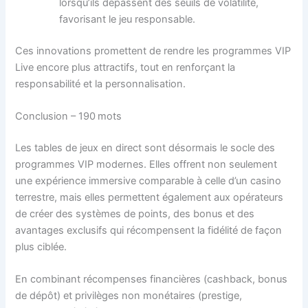
lorsqu’ils dépassent des seuils de volatilité,
favorisant le jeu responsable.
Ces innovations promettent de rendre les programmes VIP
Live encore plus attractifs, tout en renforçant la
responsabilité et la personnalisation.
Conclusion – 190 mots
Les tables de jeux en direct sont désormais le socle des
programmes VIP modernes. Elles offrent non seulement
une expérience immersive comparable à celle d’un casino
terrestre, mais elles permettent également aux opérateurs
de créer des systèmes de points, des bonus et des
avantages exclusifs qui récompensent la fidélité de façon
plus ciblée.
En combinant récompenses financières (cashback, bonus
de dépôt) et privilèges non monétaires (prestige,