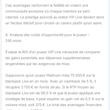
Ces avantages renforcent la fidélité en créant une
communauté exclusive où chaque membre se sent
valorisé. Le prestige associé au statut VIP Live devient alors
un facteur décisif pour choisir un casino plutôt qu’un autre.
6. Analyse des coûts d’opportunité pour le joueur –
295 mots
Évaluer le ROI d’un joueur VIP Live nécessite de comparer
les gains potentiels aux dépenses supplémentaires
engendrées par les exigences de mise.
Supposons qu’un joueur Platinum mise 75 000 € sur le
blackjack Live en un mois. Avec un cashback de 5 %, il
récupère 3 750 € en fonds de jeu. Si le RTP moyen du
blackjack Live est de 99,5 % et que le joueur applique une
stratégie de base, il peut espérer un gain net de 0,5 % sur le
volume misé, soit 375 €. Le total des avantages financiers