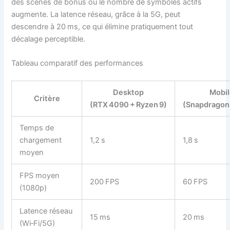
des scènes de bonus où le nombre de symboles actifs
augmente. La latence réseau, grâce à la 5G, peut
descendre à 20 ms, ce qui élimine pratiquement tout
décalage perceptible.
Tableau comparatif des performances
Desktop
Mobil
Critère
(RTX 4090 + Ryzen 9)
(Snapdragon 
Temps de
chargement
1,2 s
1,8 s
moyen
FPS moyen
200 FPS
60 FPS
(1080p)
Latence réseau
15 ms
20 ms
(Wi‑Fi/5G)