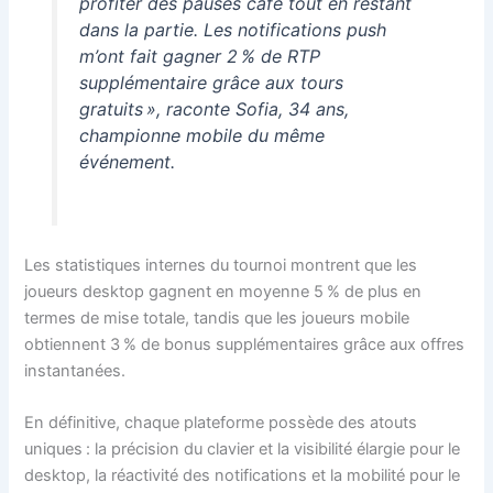
profiter des pauses café tout en restant
dans la partie. Les notifications push
m’ont fait gagner 2 % de RTP
supplémentaire grâce aux tours
gratuits »,
raconte Sofia, 34 ans,
championne mobile du même
événement.
Les statistiques internes du tournoi montrent que les
joueurs desktop gagnent en moyenne 5 % de plus en
termes de mise totale, tandis que les joueurs mobile
obtiennent 3 % de bonus supplémentaires grâce aux offres
instantanées.
En définitive, chaque plateforme possède des atouts
uniques : la précision du clavier et la visibilité élargie pour le
desktop, la réactivité des notifications et la mobilité pour le