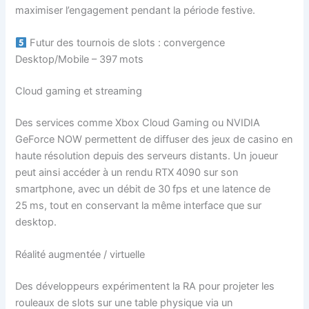
maximiser l’engagement pendant la période festive.
Futur des tournois de slots : convergence
Desktop/Mobile – 397 mots
Cloud gaming et streaming
Des services comme Xbox Cloud Gaming ou NVIDIA
GeForce NOW permettent de diffuser des jeux de casino en
haute résolution depuis des serveurs distants. Un joueur
peut ainsi accéder à un rendu RTX 4090 sur son
smartphone, avec un débit de 30 fps et une latence de
25 ms, tout en conservant la même interface que sur
desktop.
Réalité augmentée / virtuelle
Des développeurs expérimentent la RA pour projeter les
rouleaux de slots sur une table physique via un