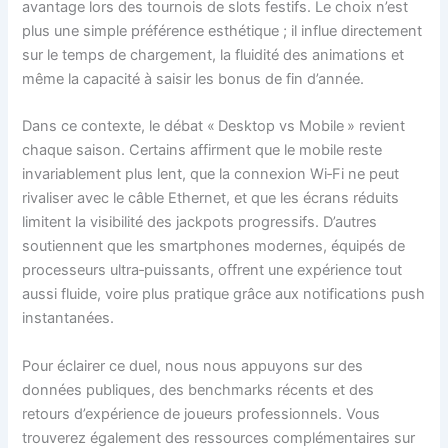
avantage lors des tournois de slots festifs. Le choix n’est
plus une simple préférence esthétique ; il influe directement
sur le temps de chargement, la fluidité des animations et
même la capacité à saisir les bonus de fin d’année.
Dans ce contexte, le débat « Desktop vs Mobile » revient
chaque saison. Certains affirment que le mobile reste
invariablement plus lent, que la connexion Wi‑Fi ne peut
rivaliser avec le câble Ethernet, et que les écrans réduits
limitent la visibilité des jackpots progressifs. D’autres
soutiennent que les smartphones modernes, équipés de
processeurs ultra‑puissants, offrent une expérience tout
aussi fluide, voire plus pratique grâce aux notifications push
instantanées.
Pour éclairer ce duel, nous nous appuyons sur des
données publiques, des benchmarks récents et des
retours d’expérience de joueurs professionnels. Vous
trouverez également des ressources complémentaires sur