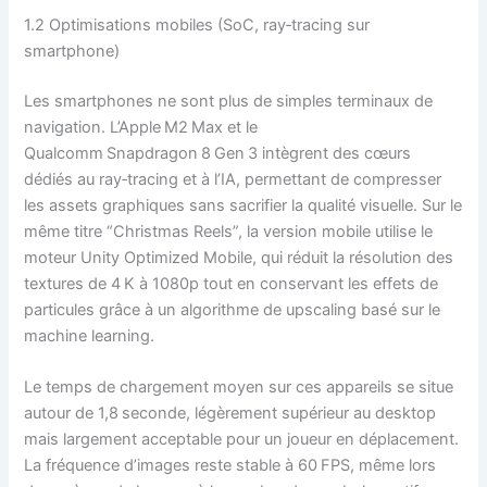
1.2 Optimisations mobiles (SoC, ray‑tracing sur
smartphone)
Les smartphones ne sont plus de simples terminaux de
navigation. L’Apple M2 Max et le
Qualcomm Snapdragon 8 Gen 3 intègrent des cœurs
dédiés au ray‑tracing et à l’IA, permettant de compresser
les assets graphiques sans sacrifier la qualité visuelle. Sur le
même titre “Christmas Reels”, la version mobile utilise le
moteur Unity Optimized Mobile, qui réduit la résolution des
textures de 4 K à 1080p tout en conservant les effets de
particules grâce à un algorithme de upscaling basé sur le
machine learning.
Le temps de chargement moyen sur ces appareils se situe
autour de 1,8 seconde, légèrement supérieur au desktop
mais largement acceptable pour un joueur en déplacement.
La fréquence d’images reste stable à 60 FPS, même lors