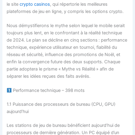
le site
crypto casinos
, qui répertorie les meilleures
plateformes de jeu en ligne, y compris les options crypto.
Nous démystifierons le mythe selon lequel le mobile serait
toujours plus lent, en le confrontant à la réalité technique
de 2024. Le plan se décline en cinq sections : performance
technique, expérience utilisateur en tournoi, fiabilité du
réseau et sécurité, influence des promotions de Noël, et
enfin la convergence future des deux supports. Chaque
partie adoptera le prisme « Mythe vs Réalité » afin de
séparer les idées reçues des faits avérés.
Performance technique – 398 mots
1.1 Puissance des processeurs de bureau (CPU, GPU)
aujourd’hui
Les stations de jeu de bureau bénéficient aujourd’hui de
processeurs de dernière génération. Un PC équipé d’un