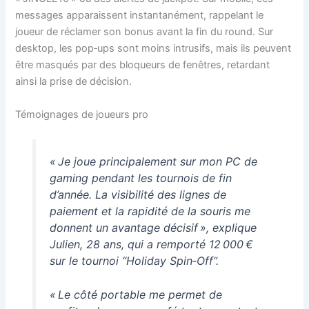
messages apparaissent instantanément, rappelant le
joueur de réclamer son bonus avant la fin du round. Sur
desktop, les pop‑ups sont moins intrusifs, mais ils peuvent
être masqués par des bloqueurs de fenêtres, retardant
ainsi la prise de décision.
Témoignages de joueurs pro
« Je joue principalement sur mon PC de
gaming pendant les tournois de fin
d’année. La visibilité des lignes de
paiement et la rapidité de la souris me
donnent un avantage décisif »,
explique
Julien, 28 ans, qui a remporté 12 000 €
sur le tournoi “Holiday Spin‑Off”.
« Le côté portable me permet de