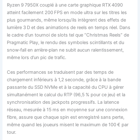
Ryzen 9 7950X couplé à une carte graphique RTX 4090
atteint facilement 200 FPS en mode ultra sur les titres les
plus gourmands, même lorsqu’ils intègrent des effets de
lumière 3 D et des animations de reels en temps réel. Dans
le cadre d’un tournoi de slots tel que “Christmas Reels” de
Pragmatic Play, le rendu des symboles scintillants et du
snow‑fall en arrière‑plan ne subit aucun ralentissement,
même lors d’un pic de trafic.
Ces performances se traduisent par des temps de
chargement inférieurs à 1,2 seconde, grâce à la bande
passante du SSD NVMe et à la capacité du CPU à gérer
simultanément le calcul du RTP (96,5 % pour ce jeu) et la
synchronisation des jackpots progressifs. La latence
réseau, mesurée à 15 ms en moyenne sur une connexion
fibre, assure que chaque spin est enregistré sans perte,
même quand les joueurs misent le maximum de 100 € par
tour.