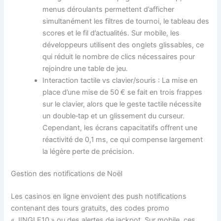
menus déroulants permettent d’afficher
simultanément les filtres de tournoi, le tableau des
scores et le fil d’actualités. Sur mobile, les
développeurs utilisent des onglets glissables, ce
qui réduit le nombre de clics nécessaires pour
rejoindre une table de jeu.
Interaction tactile vs clavier/souris : La mise en
place d’une mise de 50 € se fait en trois frappes
sur le clavier, alors que le geste tactile nécessite
un double‑tap et un glissement du curseur.
Cependant, les écrans capacitatifs offrent une
réactivité de 0,1 ms, ce qui compense largement
la légère perte de précision.
Gestion des notifications de Noël
Les casinos en ligne envoient des push notifications
contenant des tours gratuits, des codes promo
« JINGLE10 » ou des alertes de jackpot. Sur mobile, ces