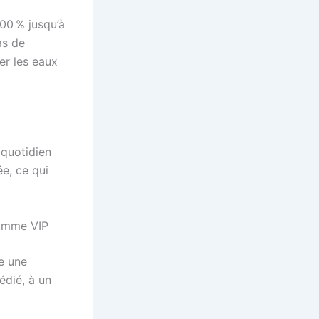
00 % jusqu’à
as de
ter les eaux
 quotidien
e, ce qui
ramme VIP
e une
édié, à un