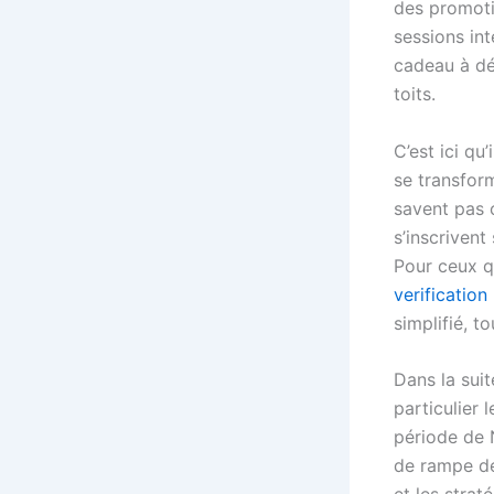
des promotio
sessions in
cadeau à dé
toits.
C’est ici qu
se transfor
savent pas 
s’inscriven
Pour ceux q
verification
simplifié, t
Dans la sui
particulier 
période de 
de rampe de 