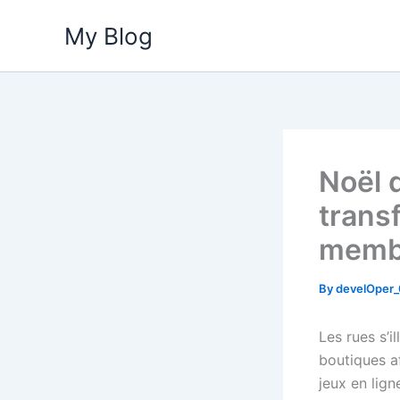
Skip
My Blog
to
content
Noël 
trans
membr
By
develOper
Les rues s’i
boutiques a
jeux en lign