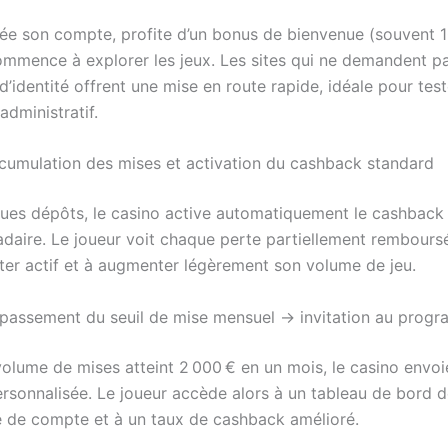
rée son compte, profite d’un bonus de bienvenue (souvent 1
ommence à explorer les jeux. Les sites qui ne demandent p
 d’identité offrent une mise en route rapide, idéale pour tes
administratif.
ccumulation des mises et activation du cashback standard
ues dépôts, le casino active automatiquement le cashback
aire. Le joueur voit chaque perte partiellement remboursé
ester actif et à augmenter légèrement son volume de jeu.
épassement du seuil de mise mensuel → invitation au prog
volume de mises atteint 2 000 € en un mois, le casino envoi
ersonnalisée. Le joueur accède alors à un tableau de bord d
e de compte et à un taux de cashback amélioré.