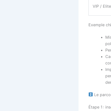
VIP / Elite
Exemple chi
Mis
po
Per
Ca
co
Imp
pe
de
Le parcou
Étape 1 : in