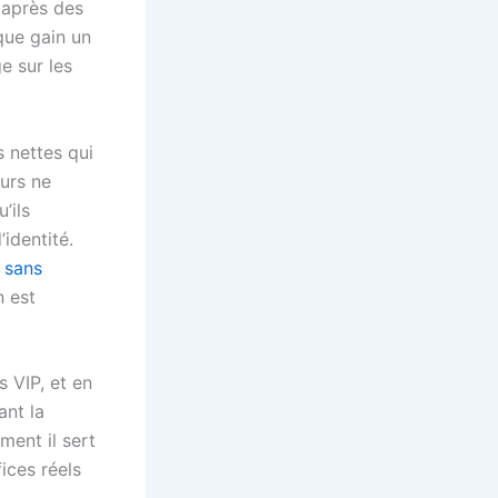
 après des
que gain un
e sur les
s nettes qui
urs ne
’ils
identité.
 sans
n est
 VIP, et en
ant la
ment il sert
ices réels