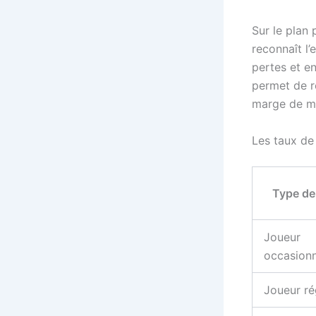
Sur le plan
reconnaît l’
pertes et e
permet de r
marge de ma
Les taux de
Type de
Joueur
occasionn
Joueur ré