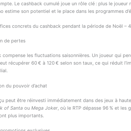
mpte. Le cashback cumulé joue un rôle clé : plus le joueur 
no estime son potentiel et le place dans les programmes d’él
ices concrets du cashback pendant la période de Noël – 
n de pertes
 compense les fluctuations saisonnières. Un joueur qui pe
t récupérer 60 € à 120 € selon son taux, ce qui réduit l’im
ial.
n du pouvoir d’achat
çu peut être réinvesti immédiatement dans des jeux à haute 
k of Santa
ou
Mega Joker
, où le RTP dépasse 96 % et les g
ont plus importants.
promotions exclusives