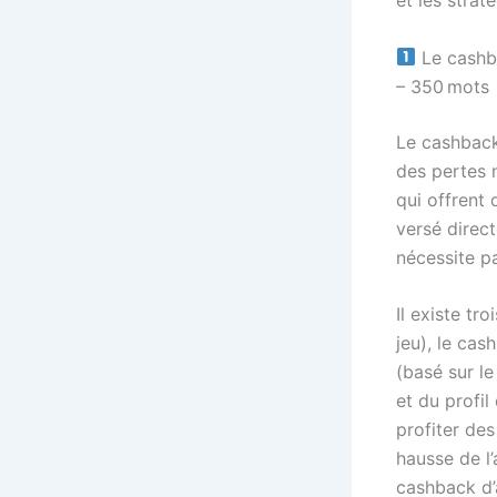
et les straté
Le cashba
– 350 mots
Le cashback
des pertes 
qui offrent
versé direct
nécessite p
Il existe tr
jeu), le ca
(basé sur l
et du profil
profiter des
hausse de l’
cashback d’