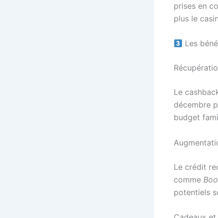
prises en co
plus le casi
Les bénéf
Récupératio
Le cashback
décembre peu
budget famil
Augmentatio
Le crédit re
comme
Boo
potentiels s
Cadeaux et 