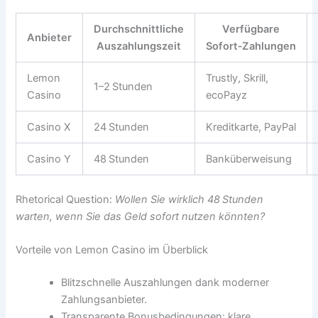
Durchschnittliche
Verfügbare
Anbieter
Auszahlungszeit
Sofort‑Zahlungen
Lemon
Trustly, Skrill,
1–2 Stunden
Casino
ecoPayz
Casino X
24 Stunden
Kreditkarte, PayPal
Casino Y
48 Stunden
Banküberweisung
Rhetorical Question:
Wollen Sie wirklich 48 Stunden
warten, wenn Sie das Geld sofort nutzen könnten?
Vorteile von Lemon Casino im Überblick
Blitzschnelle Auszahlungen dank moderner
Zahlungsanbieter.
Transparente Bonusbedingungen: klare