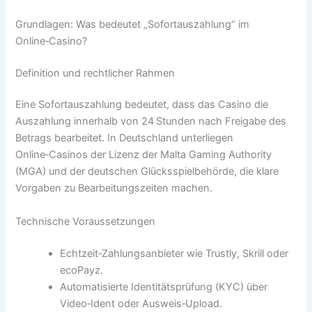
Grundlagen: Was bedeutet „Sofortauszahlung“ im
Online‑Casino?
Definition und rechtlicher Rahmen
Eine Sofortauszahlung bedeutet, dass das Casino die
Auszahlung innerhalb von 24 Stunden nach Freigabe des
Betrags bearbeitet. In Deutschland unterliegen
Online‑Casinos der Lizenz der Malta Gaming Authority
(MGA) und der deutschen Glücksspielbehörde, die klare
Vorgaben zu Bearbeitungszeiten machen.
Technische Voraussetzungen
Echtzeit‑Zahlungsanbieter wie Trustly, Skrill oder
ecoPayz.
Automatisierte Identitätsprüfung (KYC) über
Video‑Ident oder Ausweis‑Upload.