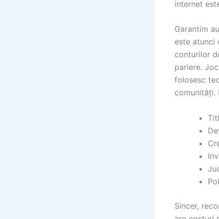
internet est
Garantim au
este atunci 
conturilor 
pariere. Joc
folosesc teo
comunități. F
Tit
De
Cr
Inv
Ju
Pok
Sincer, rec
are costuri 