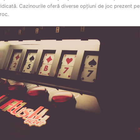
 ridicată. Cazinourile oferă diverse opțiuni de joc prezent pe
roc.