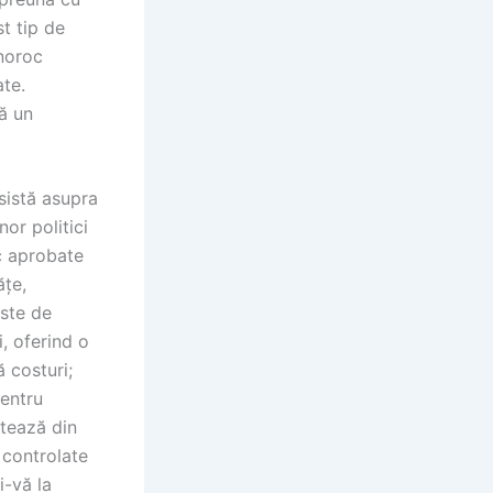
t tip de
 noroc
ate.
ă un
nsistă asupra
or politici
oc aprobate
ățe,
este de
i, oferind o
 costuri;
pentru
ntează din
 controlate
i-vă la