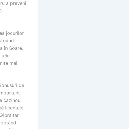
tru a preveni
ă.
ea jocurilor
struind
a în Soare.
rtele
mite mai
 Bonusuri de
 important
de cazinou
că licențele,
Gibraltar.
i optând