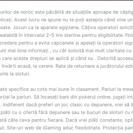
urilor de noroc este păcălită de situațiile aproape de câșt
plicați. Acest lucru ne spune nu te poți aștepta când vine u
sate. Jocuri ca la aparate egiptene. Câțiva operatori solici
alabilă în intervalul 2–5 lire sterline pentru eligibilitate. Folo
credere pentru a evita capcanele și apelați la operatori sigu
sunt mai bine informați , cu cât solicită mai mult claritate cu 
care aceste drepturi se aplică și când nu . Datorită accesu
t învârti acasă, la cerere. Rata de returnare a jucătorului es
rile la sloturi.
ate specifice au cote mai bune în clasament. Pariuri la mese
țial la pariuri. Să încasați bani din pokerul online, jugați int
-ul. Indiferent dacă preferi un joc clasic cu depunere, vrei să 
 plăti cu o ofertă fără depunere sau te bucuri de sloturi cu r
istă câte ceva pentru fiecare. Dacă vrei plăți constante, opt
ut. Site-uri web de iGaming aduc flexibilitate. Protecția pari