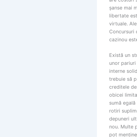
șanse mai mi
libertate es
virtuale. Al
Concursuri 
cazinou este
Există un st
unor pariuri
interne soli
trebuie să p
creditele de
obicei limit
sumă egală c
rotiri supli
depuneri ul
nou. Multe p
pot menține 