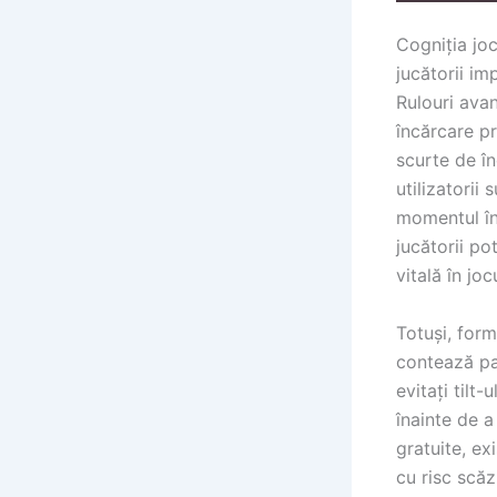
Cogniția joc
jucătorii im
Rulouri avan
încărcare pre
scurte de în
utilizatorii 
momentul în 
jucătorii po
vitală în jocu
Totuși, form
contează par
evitați tilt
înainte de a
gratuite, ex
cu risc scăz