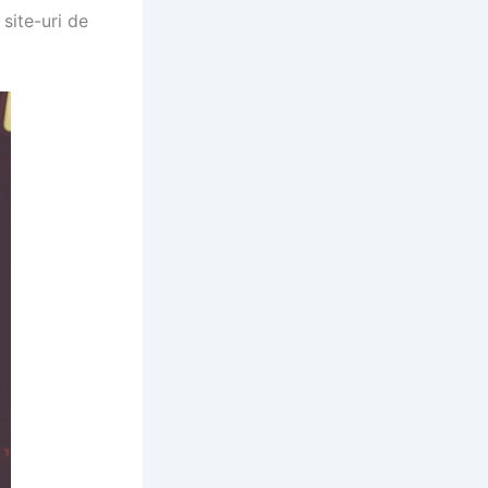
 site-uri de