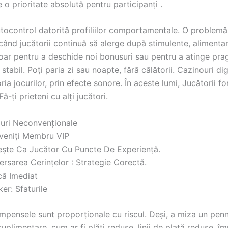
e o prioritate absolută pentru participanți .
tocontrol datorită profiliilor comportamentale. O problem
când jucătorii continuă să alerge după stimulente, alimenta
doar pentru a deschide noi bonusuri sau pentru a atinge pra
 stabil. Poți paria zi sau noapte, fără călătorii. Cazinouri dig
ria jocurilor, prin efecte sonore. În aceste lumi, Jucătorii 
ă-ți prieteni cu alți jucători.
luri Neconvenționale
veniți Membru VIP
ește Ca Jucător Cu Puncte De Experiență.
ersarea Cerințelor : Strategie Corectă.
că Imediat
er: Sfaturile
ompensele sunt proporționale cu riscul. Deși, a miza un pen
suplimentare, cum ar fi plăți reduse, linii de plată reduse, 