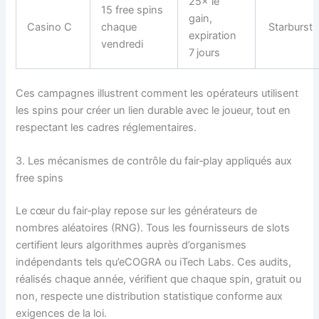
25× le
15 free spins
gain,
Casino C
chaque
Starburst
expiration
vendredi
7 jours
Ces campagnes illustrent comment les opérateurs utilisent
les spins pour créer un lien durable avec le joueur, tout en
respectant les cadres réglementaires.
3. Les mécanismes de contrôle du fair‑play appliqués aux
free spins
Le cœur du fair‑play repose sur les générateurs de
nombres aléatoires (RNG). Tous les fournisseurs de slots
certifient leurs algorithmes auprès d’organismes
indépendants tels qu’eCOGRA ou iTech Labs. Ces audits,
réalisés chaque année, vérifient que chaque spin, gratuit ou
non, respecte une distribution statistique conforme aux
exigences de la loi.