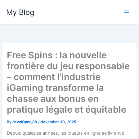
Skip
My Blog
to
content
Free Spins : la nouvelle
frontière du jeu responsable
– comment l’industrie
iGaming transforme la
chasse aux bonus en
pratique légale et équitable
By
develOper_09
/
November 30, 2025
Depuis quelques années, les joueurs en ligne se livrent à