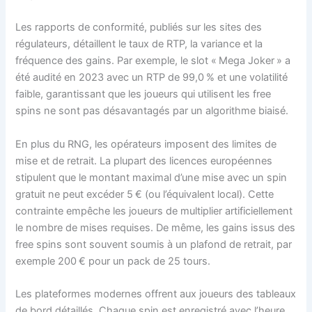
Les rapports de conformité, publiés sur les sites des
régulateurs, détaillent le taux de RTP, la variance et la
fréquence des gains. Par exemple, le slot « Mega Joker » a
été audité en 2023 avec un RTP de 99,0 % et une volatilité
faible, garantissant que les joueurs qui utilisent les free
spins ne sont pas désavantagés par un algorithme biaisé.
En plus du RNG, les opérateurs imposent des limites de
mise et de retrait. La plupart des licences européennes
stipulent que le montant maximal d’une mise avec un spin
gratuit ne peut excéder 5 € (ou l’équivalent local). Cette
contrainte empêche les joueurs de multiplier artificiellement
le nombre de mises requises. De même, les gains issus des
free spins sont souvent soumis à un plafond de retrait, par
exemple 200 € pour un pack de 25 tours.
Les plateformes modernes offrent aux joueurs des tableaux
de bord détaillés. Chaque spin est enregistré avec l’heure,