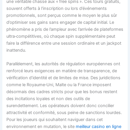
une véritable chasse aux « free spins ». Ces tours gratuits,
souvent offerts à l’inscription ou lors d’événements
promotionnels, sont perçus comme le moyen le plus sûr
d’optimiser ses gains sans engager de capital initial. Le
phénomène a pris de l’ampleur avec l’arrivée de plateformes
ultra‑compétitives, où chaque spin supplémentaire peut
faire la différence entre une session ordinaire et un jackpot
inattendu.
Parallèlement, les autorités de régulation européennes ont
renforcé leurs exigences en matière de transparence, de
vérification d’identité et de limites de mise. Des juridictions
comme le Royaume‑Uni, Malte ou la France imposent
désormais des cadres stricts pour que les bonus restent
des incitations loyales et non des outils de
surendettement. Les opérateurs doivent donc concilier
attractivité et conformité, sous peine de sanctions lourdes.
Pour les joueurs qui souhaitent naviguer dans cet
environnement en mutation, le site
meilleur casino en ligne