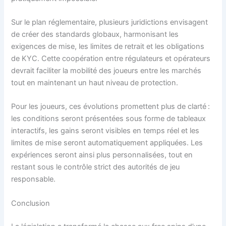
Sur le plan réglementaire, plusieurs juridictions envisagent
de créer des standards globaux, harmonisant les
exigences de mise, les limites de retrait et les obligations
de KYC. Cette coopération entre régulateurs et opérateurs
devrait faciliter la mobilité des joueurs entre les marchés
tout en maintenant un haut niveau de protection.
Pour les joueurs, ces évolutions promettent plus de clarté :
les conditions seront présentées sous forme de tableaux
interactifs, les gains seront visibles en temps réel et les
limites de mise seront automatiquement appliquées. Les
expériences seront ainsi plus personnalisées, tout en
restant sous le contrôle strict des autorités de jeu
responsable.
Conclusion