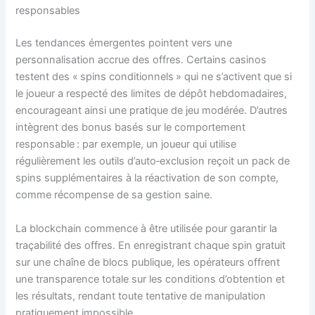
responsables
Les tendances émergentes pointent vers une
personnalisation accrue des offres. Certains casinos
testent des « spins conditionnels » qui ne s’activent que si
le joueur a respecté des limites de dépôt hebdomadaires,
encourageant ainsi une pratique de jeu modérée. D’autres
intègrent des bonus basés sur le comportement
responsable : par exemple, un joueur qui utilise
régulièrement les outils d’auto‑exclusion reçoit un pack de
spins supplémentaires à la réactivation de son compte,
comme récompense de sa gestion saine.
La blockchain commence à être utilisée pour garantir la
traçabilité des offres. En enregistrant chaque spin gratuit
sur une chaîne de blocs publique, les opérateurs offrent
une transparence totale sur les conditions d’obtention et
les résultats, rendant toute tentative de manipulation
pratiquement impossible.