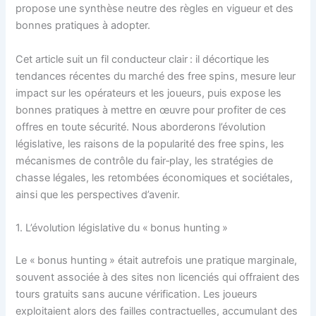
propose une synthèse neutre des règles en vigueur et des
bonnes pratiques à adopter.
Cet article suit un fil conducteur clair : il décortique les
tendances récentes du marché des free spins, mesure leur
impact sur les opérateurs et les joueurs, puis expose les
bonnes pratiques à mettre en œuvre pour profiter de ces
offres en toute sécurité. Nous aborderons l’évolution
législative, les raisons de la popularité des free spins, les
mécanismes de contrôle du fair‑play, les stratégies de
chasse légales, les retombées économiques et sociétales,
ainsi que les perspectives d’avenir.
1. L’évolution législative du « bonus hunting »
Le « bonus hunting » était autrefois une pratique marginale,
souvent associée à des sites non licenciés qui offraient des
tours gratuits sans aucune vérification. Les joueurs
exploitaient alors des failles contractuelles, accumulant des