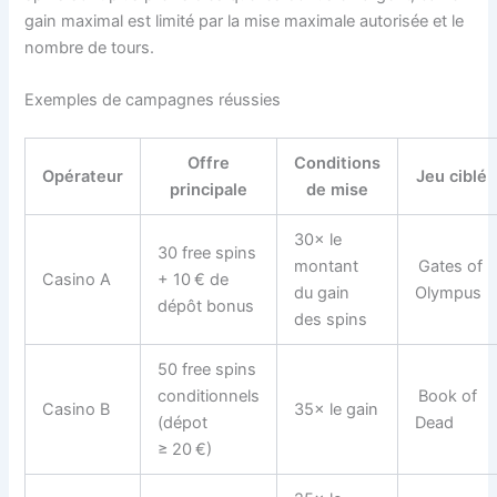
gain maximal est limité par la mise maximale autorisée et le
nombre de tours.
Exemples de campagnes réussies
Offre
Conditions
Opérateur
Jeu ciblé
principale
de mise
30× le
30 free spins
montant
Gates of
Casino A
+ 10 € de
du gain
Olympus
dépôt bonus
des spins
50 free spins
conditionnels
Book of
Casino B
35× le gain
(dépot
Dead
≥ 20 €)