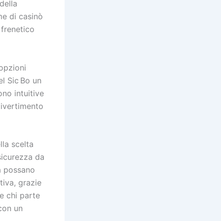
della
me di casinò
 frenetico
 opzioni
el Sic Bo un
no intuitive
divertimento
lla scelta
 sicurezza da
à possano
iva, grazie
e chi parte
con un