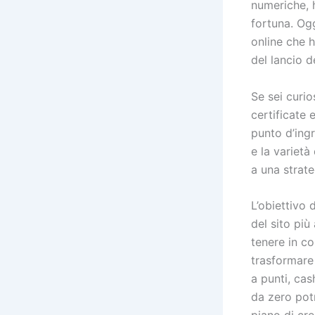
numeriche, 
fortuna. Ogg
online che h
del lancio d
Se sei curio
certificate 
punto d’ingr
e la variet
a una strate
L’obiettivo 
del sito più
tenere in c
trasformare
a punti, cas
da zero pot