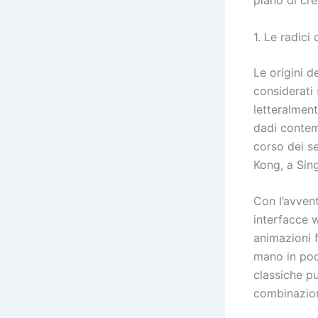
piano di cre
1. Le radici
Le origini d
considerati 
letteralment
dadi contem
corso dei se
Kong, a Sing
Con l’avvent
interfacce 
animazioni 
mano in poc
classiche pu
combinazion