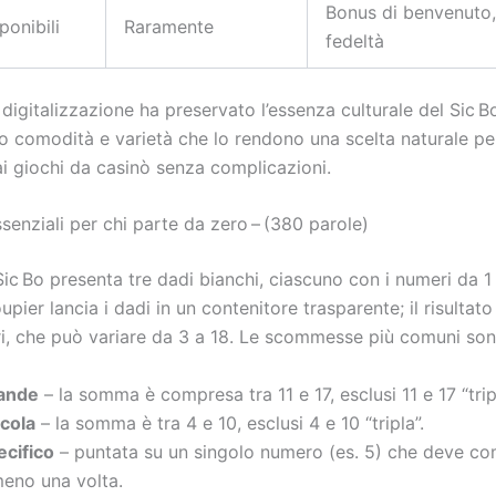
Bonus di benvenuto,
ponibili
Raramente
fedeltà
la digitalizzazione ha preservato l’essenza culturale del Sic B
 comodità e varietà che lo rendono una scelta naturale per
ai giochi da casinò senza complicazioni.
senziali per chi parte da zero – (380 parole)
 Sic Bo presenta tre dadi bianchi, ciascuno con i numeri da 1
roupier lancia i dadi in un contenitore trasparente; il risulta
ori, che può variare da 3 a 18. Le scommesse più comuni son
ande
– la somma è compresa tra 11 e 17, esclusi 11 e 17 “trip
ccola
– la somma è tra 4 e 10, esclusi 4 e 10 “tripla”.
ecifico
– puntata su un singolo numero (es. 5) che deve co
meno una volta.