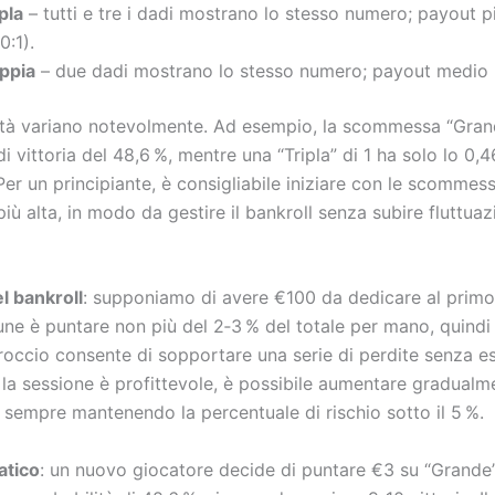
pla
– tutti e tre i dadi mostrano lo stesso numero; payout p
0:1).
ppia
– due dadi mostrano lo stesso numero; payout medio (
ità variano notevolmente. Ad esempio, la scommessa “Gran
di vittoria del 48,6 %, mentre una “Tripla” di 1 ha solo lo 0,4
 Per un principiante, è consigliabile iniziare con le scommes
più alta, in modo da gestire il bankroll senza subire fluttuaz
l bankroll
: supponiamo di avere €100 da dedicare al prim
ne è puntare non più del 2‑3 % del totale per mano, quindi
occio consente di sopportare una serie di perdite senza esa
 la sessione è profittevole, è possibile aumentare gradualm
 sempre mantenendo la percentuale di rischio sotto il 5 %.
atico
: un nuovo giocatore decide di puntare €3 su “Grande