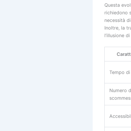
Questa evolu
richiedono 
necessità d
Inoltre, la 
l’illusione 
Caratt
Tempo di
Numero d
scommes
Accessibil