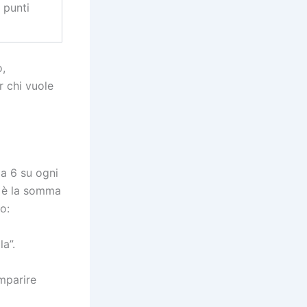
 punti
o,
 chi vuole
 a 6 su ogni
to è la somma
o:
la”.
mparire