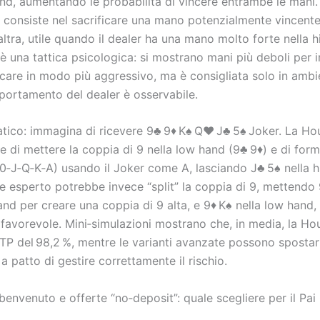
nd, aumentando le probabilità di vincere entrambe le mani. 
 consiste nel sacrificare una mano potenzialmente vincente
’altra, utile quando il dealer ha una mano molto forte nella hig
è una tattica psicologica: si mostrano mani più deboli per in
care in modo più aggressivo, ma è consigliata solo in ambie
portamento del dealer è osservabile.
tico: immagina di ricevere 9♣ 9♦ K♠ Q♥ J♣ 5♠ Joker. La H
e di mettere la coppia di 9 nella low hand (9♣ 9♦) e di for
(10‑J‑Q‑K‑A) usando il Joker come A, lasciando J♣ 5♠ nella h
e esperto potrebbe invece “split” la coppia di 9, mettendo
and per creare una coppia di 9 alta, e 9♦ K♠ nella low hand,
 favorevole. Mini‑simulazioni mostrano che, in media, la H
TP del 98,2 %, mentre le varianti avanzate possono spostarl
, a patto di gestire correttamente il rischio.
benvenuto e offerte “no‑deposit”: quale scegliere per il Pa