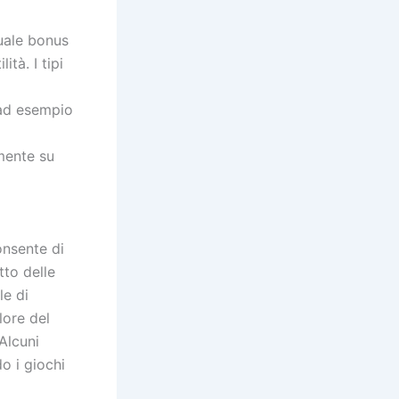
quale bonus
tà. I tipi
 ad esempio
mente su
onsente di
tto delle
le di
lore del
Alcuni
do i giochi