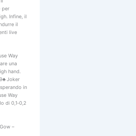
Il
 per
h. Infine, il
durre il
nti live
ouse Way
mare una
igh hand.
 9♣ Joker
 sperando in
ouse Way
o di 0,1‑0,2
i Gow –