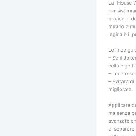
La “House W
per sistemar
pratica, il 
mirano a min
logica è il 
Le linee gui
– Se il Joke
nella high h
– Tenere se
– Evitare d
migliorata.
Applicare qu
ma senza ced
avanzate ch
di separare