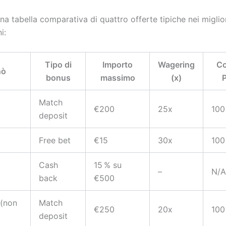
na tabella comparativa di quattro offerte tipiche nei miglio
i:
Tipo di
Importo
Wagering
Co
nò
bonus
massimo
(x)
Match
€200
25x
100
deposit
Free bet
€15
30x
100
Cash
15 % su
–
N/A
back
€500
 (non
Match
€250
20x
100
deposit