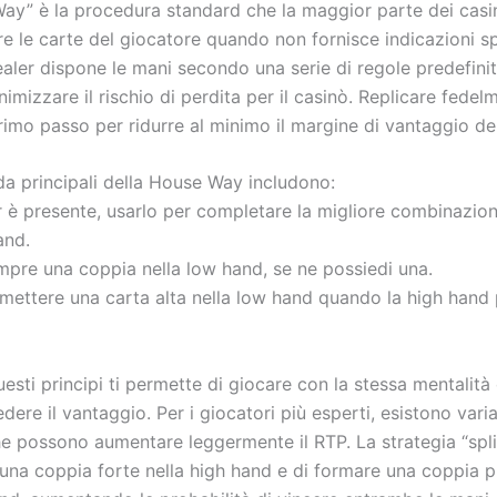
ay” è la procedura standard che la maggior parte dei casin
e le carte del giocatore quando non fornisce indicazioni sp
dealer dispone le mani secondo una serie di regole predefini
imizzare il rischio di perdita per il casinò. Replicare fede
primo passo per ridurre al minimo il margine di vantaggio de
da principali della House Way includono:
r è presente, usarlo per completare la migliore combinazion
and.
mpre una coppia nella low hand, se ne possiedi una.
i mettere una carta alta nella low hand quando la high hand
esti principi ti permette di giocare con la stessa mentalità 
ere il vantaggio. Per i giocatori più esperti, esistono varia
e possono aumentare leggermente il RTP. La strategia “spl
 una coppia forte nella high hand e di formare una coppia p