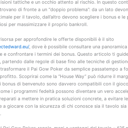
isioni tattiche e un occhio attento al rischio. In questo cont
 trovano di fronte a un “doppio problema”: da un lato devon
timale per il tavolo, dall’altro devono scegliere i bonus e l
osi per massimizzare il proprio bankroll.
sorsa per approfondire le offerte disponibili è il sito
jectedward.eu/
, dove è possibile consultare una panoramica 
e e confrontare i termini dei bonus. Questo articolo ti guid
partendo dalle regole di base fino alle tecniche di gestion
 trasformare il Pai Gow Poker da semplice passatempo a f
profitto. Scoprirai come la “House Way” può ridurre il marg
li bonus di benvenuto sono davvero compatibili con il gioc
e come i programmi fedeltà possono diventare un vero accele
eparati a mettere in pratica soluzioni concrete, a evitare l
 a giocare con la sicurezza di chi conosce sia il tavolo sia 
.