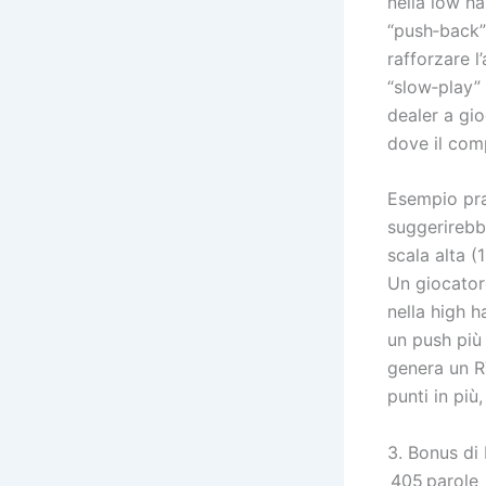
nella low ha
“push‑back”
rafforzare l
“slow‑play” 
dealer a gio
dove il com
Esempio pra
suggerirebb
scala alta 
Un giocator
nella high h
un push più
genera un R
punti in più
3. Bonus di 
405 parole