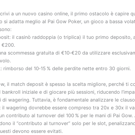
crivi a un nuovo casino online, il primo ostacolo è capire 
 si adatta meglio al Pai Gow Poker, un gioco a bassa volatili
sono:
sit: il casinò raddoppia (o triplica) il tuo primo deposito,
a €200.
 una scommessa gratuita di €10‑€20 da utilizzare esclusiva
volo.
 rimborso del 10‑15 % delle perdite nette entro 30 giorni.
ow, il match deposit è spesso la scelta migliore, perché ti c
 bankroll iniziale e di giocare più sessioni, riducendo l’impa
 di wagering. Tuttavia, è fondamentale analizzare le clauso
il wagering dovrebbe essere compreso tra 20x e 30x il va
n contributo al turnover del 100 % per le mani di Pai Gow. 
dono il “contributo al turnover” solo per le slot, penalizzan
uesti devono essere evitati.