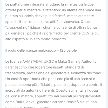
Le piattaforme integrate sfruttano la sinergia tra le due
offerte per aumentare la retention: un utente che vince una
puntata sul calcio riceve punti fedeltà immediatamente
spendibili su slot ad alta volatilità, e viceversa. Questo
“cross‑selling” riduce il churn e consente di offrire bonus
più generosi, poiché il valore medio per cliente (CLV) è più
alto rispetto a un sito mono‑prodotto.
Il ruolo delle licenze multi‑gioco – 120 parole
Le licenze AAMS/ADM, UKGC e Malta Gaming Authority
garantiscono che l’operatore rispetti standard di
trasparenza, protezione del giocatore e sicurezza dei fondi.
Un casinò‑sportbook che possiede più di una licenza è
percepito come più affidabile, perché sottoposto a controlli
incrociati da autorità differenti. Questo aumenta la fiducia
del consumatore, soprattutto nei mercati più regolamentati
come l’Italia, dove i giocatori cercano “casinò sicuri” con
garanzie di payout puntuale.