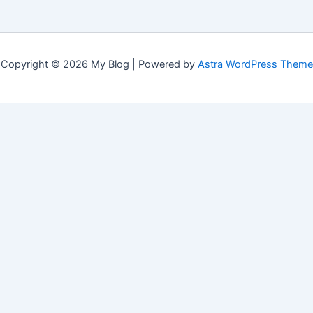
Copyright © 2026 My Blog | Powered by
Astra WordPress Theme