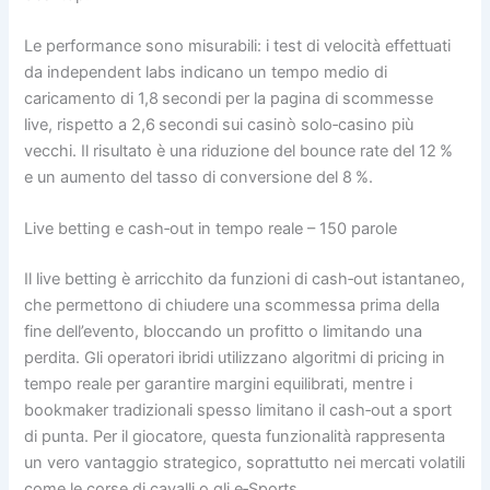
Le performance sono misurabili: i test di velocità effettuati
da independent labs indicano un tempo medio di
caricamento di 1,8 secondi per la pagina di scommesse
live, rispetto a 2,6 secondi sui casinò solo‑casino più
vecchi. Il risultato è una riduzione del bounce rate del 12 %
e un aumento del tasso di conversione del 8 %.
Live betting e cash‑out in tempo reale – 150 parole
Il live betting è arricchito da funzioni di cash‑out istantaneo,
che permettono di chiudere una scommessa prima della
fine dell’evento, bloccando un profitto o limitando una
perdita. Gli operatori ibridi utilizzano algoritmi di pricing in
tempo reale per garantire margini equilibrati, mentre i
bookmaker tradizionali spesso limitano il cash‑out a sport
di punta. Per il giocatore, questa funzionalità rappresenta
un vero vantaggio strategico, soprattutto nei mercati volatili
come le corse di cavalli o gli e‑Sports.