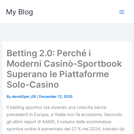
Skip
My Blog
to
content
Betting 2.0: Perché i
Moderni Casinò‑Sportbook
Superano le Piattaforme
Solo‑Casino
By
develOper_09
/
December 12, 2025
Il betting sportivo sta vivendo una crescita senza
precedenti in Europa, e l’Italia non fa eccezione. Secondo
gli ultimi report di AAMS, il volume delle scommesse
sportive online è aumentato del 27 % nel 2024, trainato da