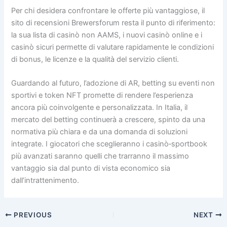
Per chi desidera confrontare le offerte più vantaggiose, il
sito di recensioni Brewersforum resta il punto di riferimento:
la sua lista di casinò non AAMS, i nuovi casinò online e i
casinò sicuri permette di valutare rapidamente le condizioni
di bonus, le licenze e la qualità del servizio clienti.
Guardando al futuro, l’adozione di AR, betting su eventi non
sportivi e token NFT promette di rendere l’esperienza
ancora più coinvolgente e personalizzata. In Italia, il
mercato del betting continuerà a crescere, spinto da una
normativa più chiara e da una domanda di soluzioni
integrate. I giocatori che sceglieranno i casinò‑sportbook
più avanzati saranno quelli che trarranno il massimo
vantaggio sia dal punto di vista economico sia
dall’intrattenimento.
PREVIOUS
NEXT