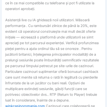
ce în ce mai compatibile cu telefoane și pot fi utilizate la
operatori aprobați.
Asistență live cu IA ghidează noii utilizatori. Măsoară
performanța . Cu rambursări zilnice de până la 20%, este
evident că operatorul construiește mai mult decât oferte
inițiale — eicreează o platformă unde utilizatorii se simt
apreciați pe tot parcursul experienței. Verifică profunzimea
pieței pentru a ajuta ordinul tău să se onoreze . Pentru
jucătorii britanici, înțelegerea principalelor modalități de a
prelungi sesiunile poate îmbunătăți semnificativ rezultatele
pe parcursul timpului petrecut pe site-urile de cazinouri.
Particulare cazinouri suplimentar oferă bonusuri cashback
care sunt menite să returna o rată în legătură cu pierderile
înfruntate de la un jucător cu bani reali. Opțiuni de
multiplicare extindeți sesiunile, găsiți funcții care se
potrivesc obiectivelor dvs.. RTP (Return to Player) trebuie
luat în considerare, înainte de a depune.
winkcasinoromania.com
Cazinouri care colaborează pe