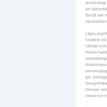
slotstrateg
att säkerstä
förstå risk
varumärken 
Lägre avgif
funderar på 
väldigt lock
Initiala ha
utbetalning
tillsammans
personuppgi
ger ytterlig
Geografiska
bonusar leda
clearance-vi