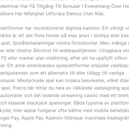
dlemmar Har Få Tillgång Till Bonusar I Evenemang Över Hel
sökare Har Möjlighet Utforska Demos Utan Risk.
lattformar har revolutionerat digitala kasinon. Ett viktigt vi
rke är att det finns hinder på max snurr i slothjul eller ka
spel. Spelåterbetalningar mildra förlustsviter. Men, mång
r eller hindrar åtkomst till webbspeltjänster. Uttagbara vin
 FS eller marker utan insättning, efter att ha uppfyllt villkor
ar. Ett antal amerikanska spelplattformar erbjuder cashbac
erbjudanden som ett alternativ till eller tillägg till vanliga
onusar. Misslyckade spel kan orsaka besvikelse, vilket ibland
t spel. Precis här hittar du hela av välkända vadslagning sp
elautomater och det ledande streaming casino med ett brett
 och klassisk blackjack spelningar. Båda typerna av plattfo
kydd, men appar fungerar ofta bättre med mobila betaltjänst
gle Pay, Apple Pay. Kasinon tillämpar maximala insatsgrä
tning.