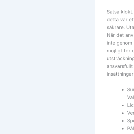
Satsa klokt,
detta var et
säkrare. Uta
När det anv
inte genom 
möjligt för 
utsträckning
ansvarsfullt
insättningar
Su
Val
Li
Ver
Sp
Pål