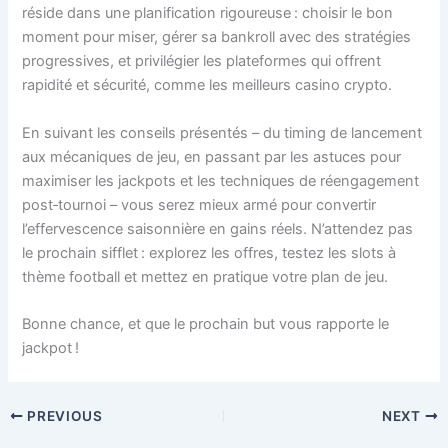
réside dans une planification rigoureuse : choisir le bon
moment pour miser, gérer sa bankroll avec des stratégies
progressives, et privilégier les plateformes qui offrent
rapidité et sécurité, comme les meilleurs casino crypto.
En suivant les conseils présentés – du timing de lancement
aux mécaniques de jeu, en passant par les astuces pour
maximiser les jackpots et les techniques de réengagement
post‑tournoi – vous serez mieux armé pour convertir
l’effervescence saisonnière en gains réels. N’attendez pas
le prochain sifflet : explorez les offres, testez les slots à
thème football et mettez en pratique votre plan de jeu.
Bonne chance, et que le prochain but vous rapporte le
jackpot !
PREVIOUS
NEXT