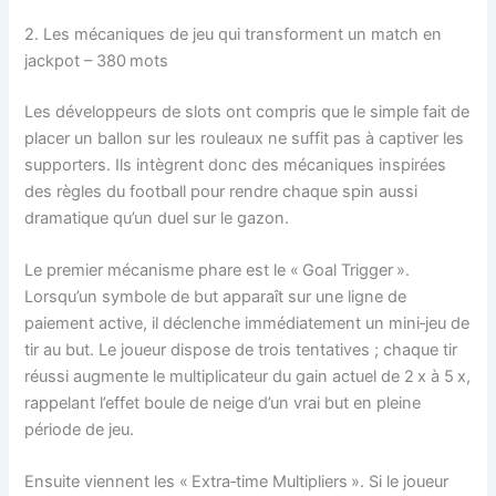
2. Les mécaniques de jeu qui transforment un match en
jackpot – 380 mots
Les développeurs de slots ont compris que le simple fait de
placer un ballon sur les rouleaux ne suffit pas à captiver les
supporters. Ils intègrent donc des mécaniques inspirées
des règles du football pour rendre chaque spin aussi
dramatique qu’un duel sur le gazon.
Le premier mécanisme phare est le « Goal Trigger ».
Lorsqu’un symbole de but apparaît sur une ligne de
paiement active, il déclenche immédiatement un mini‑jeu de
tir au but. Le joueur dispose de trois tentatives ; chaque tir
réussi augmente le multiplicateur du gain actuel de 2 x à 5 x,
rappelant l’effet boule de neige d’un vrai but en pleine
période de jeu.
Ensuite viennent les « Extra‑time Multipliers ». Si le joueur