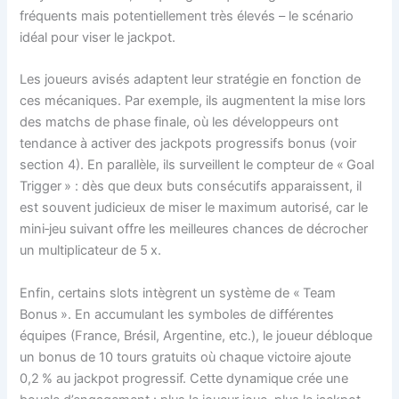
fréquents mais potentiellement très élevés – le scénario
idéal pour viser le jackpot.
Les joueurs avisés adaptent leur stratégie en fonction de
ces mécaniques. Par exemple, ils augmentent la mise lors
des matchs de phase finale, où les développeurs ont
tendance à activer des jackpots progressifs bonus (voir
section 4). En parallèle, ils surveillent le compteur de « Goal
Trigger » : dès que deux buts consécutifs apparaissent, il
est souvent judicieux de miser le maximum autorisé, car le
mini‑jeu suivant offre les meilleures chances de décrocher
un multiplicateur de 5 x.
Enfin, certains slots intègrent un système de « Team
Bonus ». En accumulant les symboles de différentes
équipes (France, Brésil, Argentine, etc.), le joueur débloque
un bonus de 10 tours gratuits où chaque victoire ajoute
0,2 % au jackpot progressif. Cette dynamique crée une