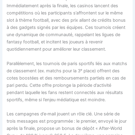
Immédiatement après la finale, les casinos lancent des
compétitions où les participants s’affrontent sur le même
slot à thème football, avec des prix allant de crédits bonus
à des gadgets signés par les équipes. Ces tournois créent
une dynamique de communauté, rappelant les ligues de
fantasy football, et incitent les joueurs à revenir
quotidiennement pour améliorer leur classement.
Parallèlement, les tournois de paris sportifs liés aux matchs
de classement (ex. matchs pour la 3ᵉ place) offrent des
cotes boostées et des remboursements partiels en cas de
pari perdu. Cette offre prolonge la période d’activité
pendant laquelle les fans restent connectés aux résultats
sportifs, même si l’enjeu médiatique est moindre.
Les campagnes d’e‑mail jouent un rôle clé. Une série de
trois messages est programmée : le premier, envoyé le jour
après la finale, propose un bonus de dépôt « After‑World