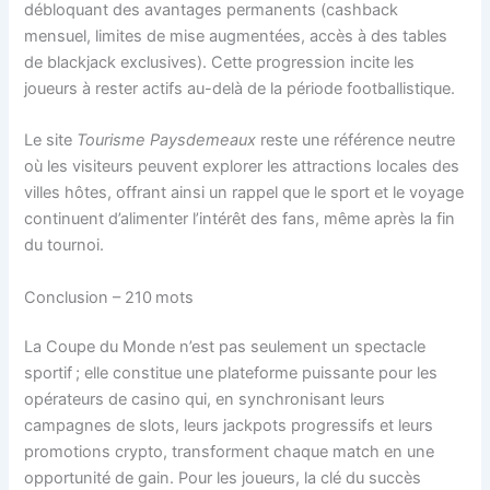
débloquant des avantages permanents (cashback
mensuel, limites de mise augmentées, accès à des tables
de blackjack exclusives). Cette progression incite les
joueurs à rester actifs au-delà de la période footballistique.
Le site
Tourisme Paysdemeaux
reste une référence neutre
où les visiteurs peuvent explorer les attractions locales des
villes hôtes, offrant ainsi un rappel que le sport et le voyage
continuent d’alimenter l’intérêt des fans, même après la fin
du tournoi.
Conclusion – 210 mots
La Coupe du Monde n’est pas seulement un spectacle
sportif ; elle constitue une plateforme puissante pour les
opérateurs de casino qui, en synchronisant leurs
campagnes de slots, leurs jackpots progressifs et leurs
promotions crypto, transforment chaque match en une
opportunité de gain. Pour les joueurs, la clé du succès