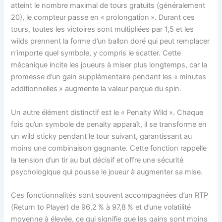
atteint le nombre maximal de tours gratuits (généralement
20), le compteur passe en « prolongation ». Durant ces
tours, toutes les victoires sont multipliées par 1,5 et les
wilds prennent la forme d’un ballon doré qui peut remplacer
n’importe quel symbole, y compris le scatter. Cette
mécanique incite les joueurs à miser plus longtemps, car la
promesse d’un gain supplémentaire pendant les « minutes
additionnelles » augmente la valeur perçue du spin.
Un autre élément distinctif est le « Penalty Wild ». Chaque
fois qu’un symbole de penalty apparaît, il se transforme en
un wild sticky pendant le tour suivant, garantissant au
moins une combinaison gagnante. Cette fonction rappelle
la tension d’un tir au but décisif et offre une sécurité
psychologique qui pousse le joueur à augmenter sa mise.
Ces fonctionnalités sont souvent accompagnées d’un RTP
(Return to Player) de 96,2 % à 97,8 % et d’une volatilité
moyenne à élevée, ce qui signifie que les gains sont moins