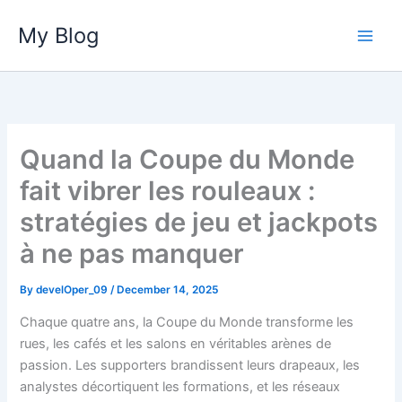
Skip
My Blog
to
content
Quand la Coupe du Monde
fait vibrer les rouleaux :
stratégies de jeu et jackpots
à ne pas manquer
By
develOper_09
/
December 14, 2025
Chaque quatre ans, la Coupe du Monde transforme les
rues, les cafés et les salons en véritables arènes de
passion. Les supporters brandissent leurs drapeaux, les
analystes décortiquent les formations, et les réseaux