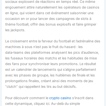
sociaux explosent de réactions en temps réel. Ce même
engouement attire naturellement les opérateurs de casinos
en ligne, qui voient dans cet événement saisonnier une
occasion en or pour lancer des campagnes de slots à
thème football, offrir des bonus explosifs et faire grimper
les jackpots.
Le croisement entre la ferveur du football et l’adrénaline des
machines à sous n’est pas le fruit du hasard : les
data‑teams des plateformes analysent les pics d’audience,
les fuseaux horaires des matchs et les habitudes de mise
des fans pour synchroniser leurs promotions. Le résultat
est un calendrier de lancements qui s’aligne parfaitement
avec les phases de groupe, les huitièmes de finale et les
prolongations finales, créant ainsi des moments de jeu
“clutch” qui rappellent les tirs au but décisifs.
Pour découvrir comment le
crypto casino
s’inscrit dans
cette dynamique, cliquez ici. Au-delà du simple