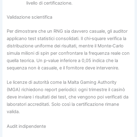
livello di certificazione.
Validazione scientifica
Per dimostrare che un RNG sia davvero casuale, gli auditor
applicano test statistici consolidati. Il chi‑square verifica la
distribuzione uniforme dei risultati, mentre il Monte‑Carlo
simula milioni di spin per confrontare la frequenza reale con
quella teorica. Un p‑value inferiore a 0,05 indica che la
sequenza non è casuale, e il fornitore deve intervenire.
Le licenze di autorità come la Malta Gaming Authority
(MGA) richiedono report periodici: ogni trimestre il casinò
deve inviare i risultati dei test, che vengono poi verificati da
laboratori accreditati. Solo così la certificazione rimane
valida.
Audit indipendente