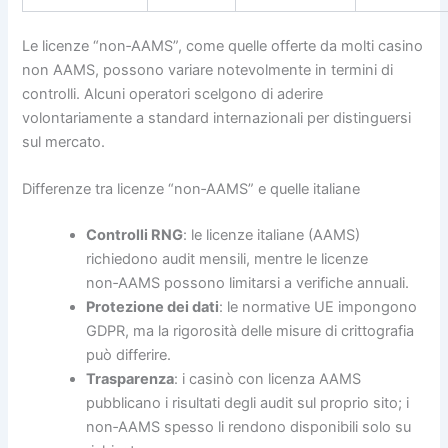
Le licenze “non‑AAMS”, come quelle offerte da molti casino
non AAMS, possono variare notevolmente in termini di
controlli. Alcuni operatori scelgono di aderire
volontariamente a standard internazionali per distinguersi
sul mercato.
Differenze tra licenze “non‑AAMS” e quelle italiane
Controlli RNG
: le licenze italiane (AAMS)
richiedono audit mensili, mentre le licenze
non‑AAMS possono limitarsi a verifiche annuali.
Protezione dei dati
: le normative UE impongono
GDPR, ma la rigorosità delle misure di crittografia
può differire.
Trasparenza
: i casinò con licenza AAMS
pubblicano i risultati degli audit sul proprio sito; i
non‑AAMS spesso li rendono disponibili solo su