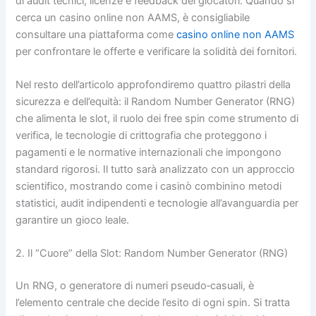
di audit tecnici, licenze e feedback dei giocatori. Quando si
cerca un casino online non AAMS, è consigliabile
consultare una piattaforma come
casino online non AAMS
per confrontare le offerte e verificare la solidità dei fornitori.
Nel resto dell’articolo approfondiremo quattro pilastri della
sicurezza e dell’equità: il Random Number Generator (RNG)
che alimenta le slot, il ruolo dei free spin come strumento di
verifica, le tecnologie di crittografia che proteggono i
pagamenti e le normative internazionali che impongono
standard rigorosi. Il tutto sarà analizzato con un approccio
scientifico, mostrando come i casinò combinino metodi
statistici, audit indipendenti e tecnologie all’avanguardia per
garantire un gioco leale.
2. Il “Cuore” della Slot: Random Number Generator (RNG)
Un RNG, o generatore di numeri pseudo‑casuali, è
l’elemento centrale che decide l’esito di ogni spin. Si tratta