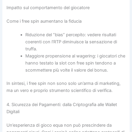
Impatto sul comportamento del giocatore
Come i free spin aumentano la fiducia
Riduzione del “bias” percepito: vedere risultati
coerenti con l’RTP diminuisce la sensazione di
truffa.
Maggiore propensione al wagering: i giocatori che
hanno testato la slot con free spin tendono a
scommettere più volte il valore del bonus.
In sintesi, i free spin non sono solo un’arma di marketing,
ma un vero e proprio strumento scientifico di verifica.
4. Sicurezza dei Pagamenti: dalla Criptografia alle Wallet
Digitali
Un’esperienza di gioco equa non può prescindere da