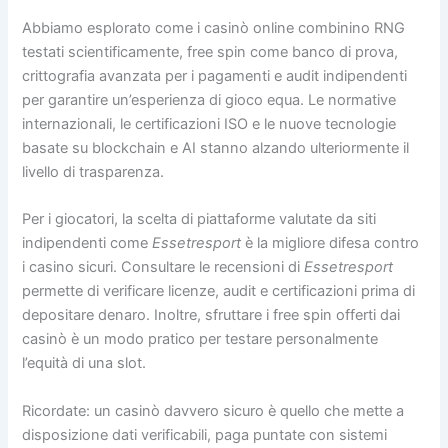
Abbiamo esplorato come i casinò online combinino RNG
testati scientificamente, free spin come banco di prova,
crittografia avanzata per i pagamenti e audit indipendenti
per garantire un’esperienza di gioco equa. Le normative
internazionali, le certificazioni ISO e le nuove tecnologie
basate su blockchain e AI stanno alzando ulteriormente il
livello di trasparenza.
Per i giocatori, la scelta di piattaforme valutate da siti
indipendenti come
Essetresport
è la migliore difesa contro
i casi​no sicuri. Consultare le recensioni di
Essetresport
permette di verificare licenze, audit e certificazioni prima di
depositare denaro. Inoltre, sfruttare i free spin offerti dai
casinò è un modo pratico per testare personalmente
l’equità di una slot.
Ricordate: un casinò davvero sicuro è quello che mette a
disposizione dati verificabili, paga puntate con sistemi