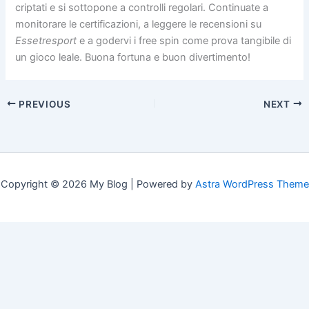
criptati e si sottopone a controlli regolari. Continuate a
monitorare le certificazioni, a leggere le recensioni su
Essetresport
e a godervi i free spin come prova tangibile di
un gioco leale. Buona fortuna e buon divertimento!
PREVIOUS
NEXT
Copyright © 2026 My Blog | Powered by
Astra WordPress Theme