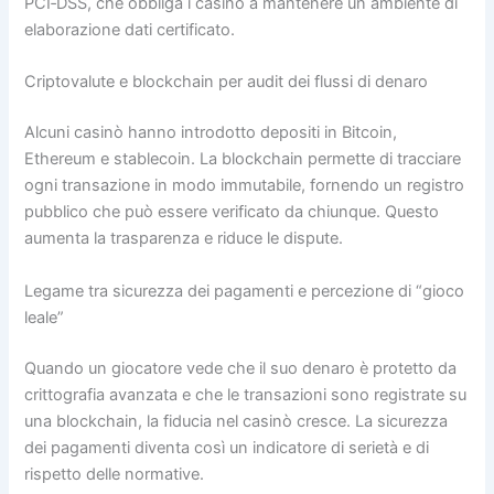
PCI‑DSS, che obbliga i casinò a mantenere un ambiente di
elaborazione dati certificato.
Criptovalute e blockchain per audit dei flussi di denaro
Alcuni casinò hanno introdotto depositi in Bitcoin,
Ethereum e stablecoin. La blockchain permette di tracciare
ogni transazione in modo immutabile, fornendo un registro
pubblico che può essere verificato da chiunque. Questo
aumenta la trasparenza e riduce le dispute.
Legame tra sicurezza dei pagamenti e percezione di “gioco
leale”
Quando un giocatore vede che il suo denaro è protetto da
crittografia avanzata e che le transazioni sono registrate su
una blockchain, la fiducia nel casinò cresce. La sicurezza
dei pagamenti diventa così un indicatore di serietà e di
rispetto delle normative.