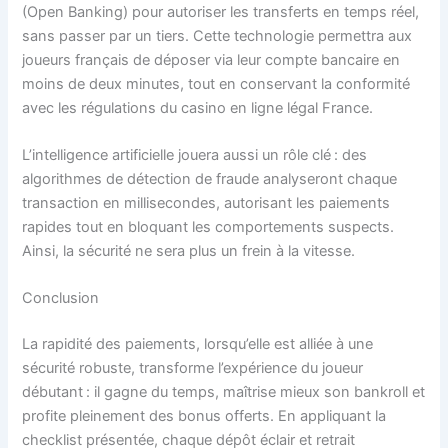
(Open Banking) pour autoriser les transferts en temps réel,
sans passer par un tiers. Cette technologie permettra aux
joueurs français de déposer via leur compte bancaire en
moins de deux minutes, tout en conservant la conformité
avec les régulations du casino en ligne légal France.
L’intelligence artificielle jouera aussi un rôle clé : des
algorithmes de détection de fraude analyseront chaque
transaction en millisecondes, autorisant les paiements
rapides tout en bloquant les comportements suspects.
Ainsi, la sécurité ne sera plus un frein à la vitesse.
Conclusion
La rapidité des paiements, lorsqu’elle est alliée à une
sécurité robuste, transforme l’expérience du joueur
débutant : il gagne du temps, maîtrise mieux son bankroll et
profite pleinement des bonus offerts. En appliquant la
checklist présentée, chaque dépôt éclair et retrait