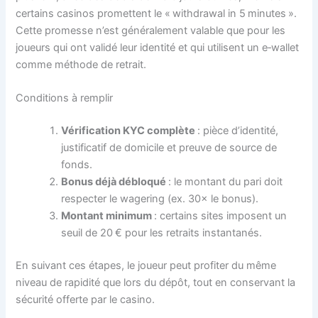
certains casinos promettent le « withdrawal in 5 minutes ».
Cette promesse n’est généralement valable que pour les
joueurs qui ont validé leur identité et qui utilisent un e‑wallet
comme méthode de retrait.
Conditions à remplir
Vérification KYC complète
: pièce d’identité,
justificatif de domicile et preuve de source de
fonds.
Bonus déjà débloqué
: le montant du pari doit
respecter le wagering (ex. 30× le bonus).
Montant minimum
: certains sites imposent un
seuil de 20 € pour les retraits instantanés.
En suivant ces étapes, le joueur peut profiter du même
niveau de rapidité que lors du dépôt, tout en conservant la
sécurité offerte par le casino.