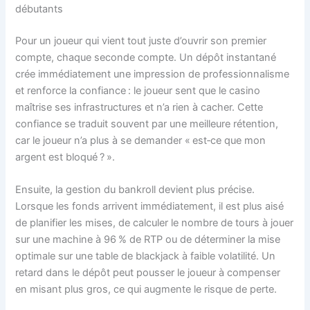
débutants
Pour un joueur qui vient tout juste d’ouvrir son premier
compte, chaque seconde compte. Un dépôt instantané
crée immédiatement une impression de professionnalisme
et renforce la confiance : le joueur sent que le casino
maîtrise ses infrastructures et n’a rien à cacher. Cette
confiance se traduit souvent par une meilleure rétention,
car le joueur n’a plus à se demander « est‑ce que mon
argent est bloqué ? ».
Ensuite, la gestion du bankroll devient plus précise.
Lorsque les fonds arrivent immédiatement, il est plus aisé
de planifier les mises, de calculer le nombre de tours à jouer
sur une machine à 96 % de RTP ou de déterminer la mise
optimale sur une table de blackjack à faible volatilité. Un
retard dans le dépôt peut pousser le joueur à compenser
en misant plus gros, ce qui augmente le risque de perte.