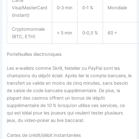
Carte
Visa/MasterCard
0‑3 min
0‑1 %
Mondiale
(instant)
Cryptomonnaie
< 5 min
0‑0,5 %
60 +
(BTC, ETH)
Portefeuilles électroniques
Les e‑wallets comme Skrill, Neteller ou PayPal sont les
champions du dépôt éclair. Après lier le compte bancaire, le
transfert se valide en moins de cinq minutes, sans besoin
de saisie de code bancaire supplémentaire. De plus, la
plupart des casinos offrent un bonus de dépôt
supplémentaire de 10 % lorsqu’on utilise ces services, ce
qui est idéal pour les joueurs qui veulent tester plusieurs
jeux, du video‑poker au live baccarat.
Cartes de crédit/débit instantanées