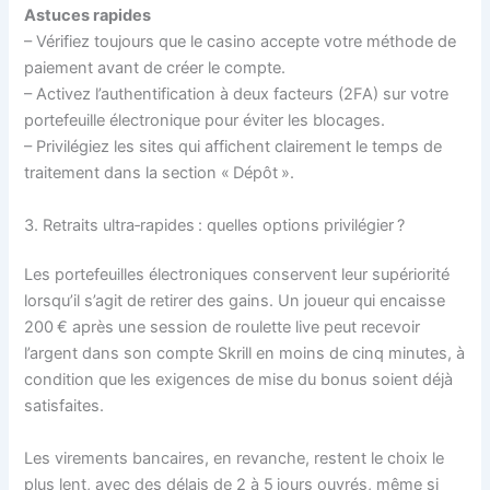
Astuces rapides
– Vérifiez toujours que le casino accepte votre méthode de
paiement avant de créer le compte.
– Activez l’authentification à deux facteurs (2FA) sur votre
portefeuille électronique pour éviter les blocages.
– Privilégiez les sites qui affichent clairement le temps de
traitement dans la section « Dépôt ».
3. Retraits ultra‑rapides : quelles options privilégier ?
Les portefeuilles électroniques conservent leur supériorité
lorsqu’il s’agit de retirer des gains. Un joueur qui encaisse
200 € après une session de roulette live peut recevoir
l’argent dans son compte Skrill en moins de cinq minutes, à
condition que les exigences de mise du bonus soient déjà
satisfaites.
Les virements bancaires, en revanche, restent le choix le
plus lent, avec des délais de 2 à 5 jours ouvrés, même si