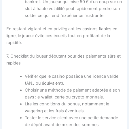
bankroll. Un joueur qui mise 50 € d’un coup sur un
slot à haute volatilité peut rapidement perdre son
solde, ce qui rend l’expérience frustrante.
En restant vigilant et en privilégiant les casinos fiables en
ligne, le joueur évite ces écueils tout en profitant de la
rapidité.
7. Checklist du joueur débutant pour des paiements sûrs et
rapides
Vérifier que le casino possède une licence valide
(ANJ ou équivalent).
Choisir une méthode de paiement adaptée à son
pays : e‑wallet, carte ou crypto‑monnaie.
Lire les conditions du bonus, notamment le
wagering et les frais éventuels.
Tester le service client avec une petite demande
de dépôt avant de miser des sommes