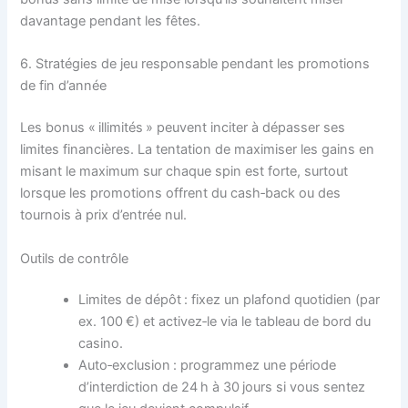
davantage pendant les fêtes.
6. Stratégies de jeu responsable pendant les promotions
de fin d’année
Les bonus « illimités » peuvent inciter à dépasser ses
limites financières. La tentation de maximiser les gains en
misant le maximum sur chaque spin est forte, surtout
lorsque les promotions offrent du cash‑back ou des
tournois à prix d’entrée nul.
Outils de contrôle
Limites de dépôt : fixez un plafond quotidien (par
ex. 100 €) et activez‑le via le tableau de bord du
casino.
Auto‑exclusion : programmez une période
d’interdiction de 24 h à 30 jours si vous sentez