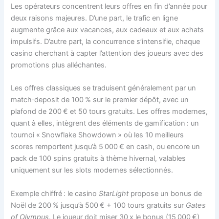
Les opérateurs concentrent leurs offres en fin d’année pour
deux raisons majeures. D’une part, le trafic en ligne
augmente grâce aux vacances, aux cadeaux et aux achats
impulsifs. D’autre part, la concurrence s’intensifie, chaque
casino cherchant à capter l’attention des joueurs avec des
promotions plus alléchantes.
Les offres classiques se traduisent généralement par un
match‑deposit de 100 % sur le premier dépôt, avec un
plafond de 200 € et 50 tours gratuits. Les offres modernes,
quant à elles, intègrent des éléments de gamification : un
tournoi « Snowflake Showdown » où les 10 meilleurs
scores remportent jusqu’à 5 000 € en cash, ou encore un
pack de 100 spins gratuits à thème hivernal, valables
uniquement sur les slots modernes sélectionnés.
Exemple chiffré : le casino
StarLight
propose un bonus de
Noël de 200 % jusqu’à 500 € + 100 tours gratuits sur
Gates
of Olympus
. Le joueur doit miser 30 x le bonus (15 000 €)