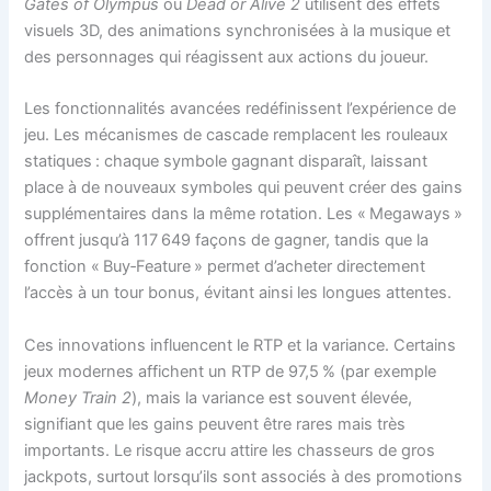
Gates of Olympus
ou
Dead or Alive 2
utilisent des effets
visuels 3D, des animations synchronisées à la musique et
des personnages qui réagissent aux actions du joueur.
Les fonctionnalités avancées redéfinissent l’expérience de
jeu. Les mécanismes de cascade remplacent les rouleaux
statiques : chaque symbole gagnant disparaît, laissant
place à de nouveaux symboles qui peuvent créer des gains
supplémentaires dans la même rotation. Les « Megaways »
offrent jusqu’à 117 649 façons de gagner, tandis que la
fonction « Buy‑Feature » permet d’acheter directement
l’accès à un tour bonus, évitant ainsi les longues attentes.
Ces innovations influencent le RTP et la variance. Certains
jeux modernes affichent un RTP de 97,5 % (par exemple
Money Train 2
), mais la variance est souvent élevée,
signifiant que les gains peuvent être rares mais très
importants. Le risque accru attire les chasseurs de gros
jackpots, surtout lorsqu’ils sont associés à des promotions