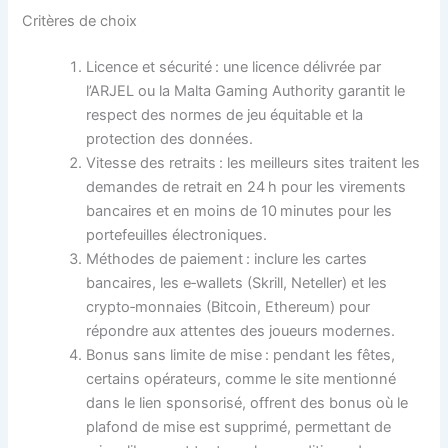
Critères de choix
Licence et sécurité : une licence délivrée par
l’ARJEL ou la Malta Gaming Authority garantit le
respect des normes de jeu équitable et la
protection des données.
Vitesse des retraits : les meilleurs sites traitent les
demandes de retrait en 24 h pour les virements
bancaires et en moins de 10 minutes pour les
portefeuilles électroniques.
Méthodes de paiement : inclure les cartes
bancaires, les e‑wallets (Skrill, Neteller) et les
crypto‑monnaies (Bitcoin, Ethereum) pour
répondre aux attentes des joueurs modernes.
Bonus sans limite de mise : pendant les fêtes,
certains opérateurs, comme le site mentionné
dans le lien sponsorisé, offrent des bonus où le
plafond de mise est supprimé, permettant de