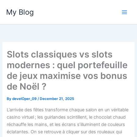
Skip
My Blog
to
content
Slots classiques vs slots
modernes : quel portefeuille
de jeux maximise vos bonus
de Noël ?
By
develOper_09
/
December 21, 2025
L’arrivée des fêtes transforme chaque salon en un véritable
casino virtuel ; les guirlandes scintillent, le chocolat chaud
réchauffe les mains, et les écrans s’illuminent de couleurs
éclatantes. On se retrouve à cliquer sur des rouleaux qui