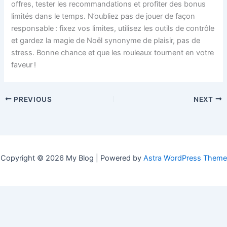
offres, tester les recommandations et profiter des bonus
limités dans le temps. N’oubliez pas de jouer de façon
responsable : fixez vos limites, utilisez les outils de contrôle
et gardez la magie de Noël synonyme de plaisir, pas de
stress. Bonne chance et que les rouleaux tournent en votre
faveur !
PREVIOUS
NEXT
Copyright © 2026 My Blog | Powered by
Astra WordPress Theme