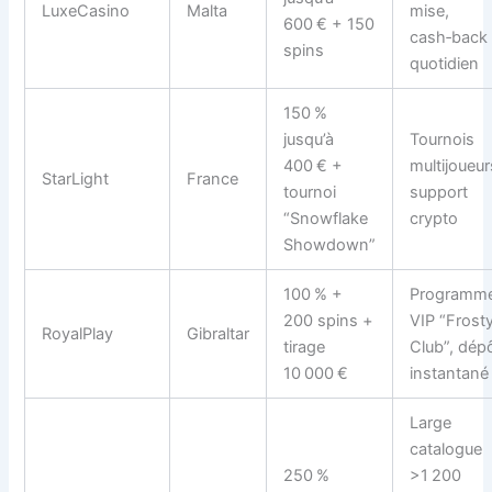
LuxeCasino
Malta
mise,
600 € + 150
cash‑back
spins
quotidien
150 %
jusqu’à
Tournois
400 € +
multijoueur
StarLight
France
tournoi
support
“Snowflake
crypto
Showdown”
100 % +
Programm
200 spins +
VIP “Frost
RoyalPlay
Gibraltar
tirage
Club”, dép
10 000 €
instantané
Large
catalogue
250 %
>1 200