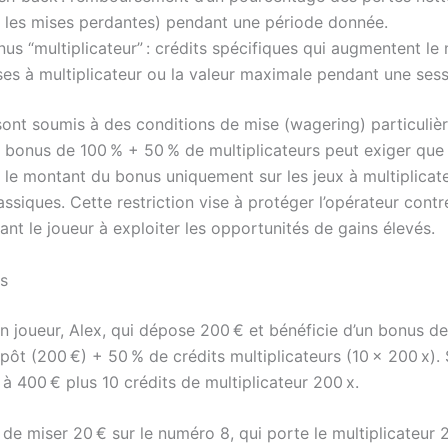
r les mises perdantes) pendant une période donnée.
us “multiplicateur” : crédits spécifiques qui augmentent l
ses à multiplicateur ou la valeur maximale pendant une sess
ont soumis à des conditions de mise (wagering) particulièr
 bonus de 100 % + 50 % de multiplicateurs peut exiger que 
 le montant du bonus uniquement sur les jeux à multiplicate
assiques. Cette restriction vise à protéger l’opérateur contr
tant le joueur à exploiter les opportunités de gains élevés.
s
n joueur, Alex, qui dépose 200 € et bénéficie d’un bonus de
ôt (200 €) + 50 % de crédits multiplicateurs (10 x 200 x). 
e à 400 € plus 10 crédits de multiplicateur 200 x.
de miser 20 € sur le numéro 8, qui porte le multiplicateur 2