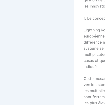
gestion de 
les innovati
1. Le conce
Lightning Ro
européenne 
différence m
système sél
multiplicate
cases et que
indiqué.
Cette mécan
version sta
les multipli
sont forteme
les plus élev