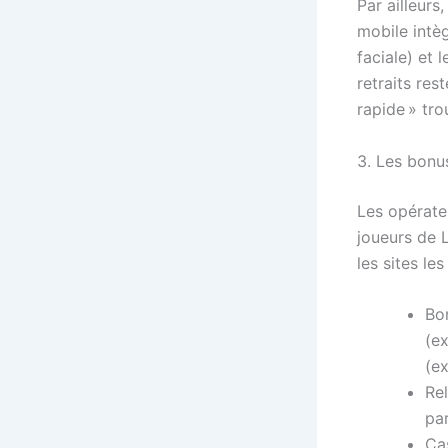
Par ailleurs
mobile intèg
faciale) et 
retraits res
rapide » tro
3. Les bonu
Les opérateu
joueurs de L
les sites les
Bo
(ex
(ex
Rel
pa
Ca