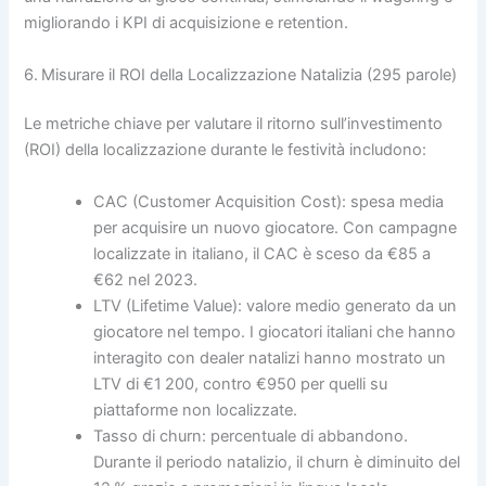
migliorando i KPI di acquisizione e retention.
6. Misurare il ROI della Localizzazione Natalizia (295 parole)
Le metriche chiave per valutare il ritorno sull’investimento
(ROI) della localizzazione durante le festività includono:
CAC (Customer Acquisition Cost): spesa media
per acquisire un nuovo giocatore. Con campagne
localizzate in italiano, il CAC è sceso da €85 a
€62 nel 2023.
LTV (Lifetime Value): valore medio generato da un
giocatore nel tempo. I giocatori italiani che hanno
interagito con dealer natalizi hanno mostrato un
LTV di €1 200, contro €950 per quelli su
piattaforme non localizzate.
Tasso di churn: percentuale di abbandono.
Durante il periodo natalizio, il churn è diminuito del