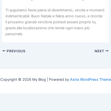
Ti auguriamo feste piene di divertimento, vincite e momenti
indimenticabili. Buon Natale e felice anno nuovo, e ricorda:
il prossimo grande vincitore potresti essere proprio tu,
grazie alla localizzazione che rende ogni mano più
personale.
PREVIOUS
NEXT
Copyright © 2026 My Blog | Powered by
Astra WordPress Theme