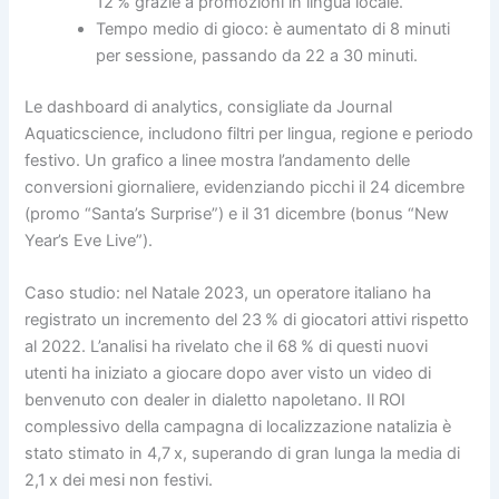
12 % grazie a promozioni in lingua locale.
Tempo medio di gioco: è aumentato di 8 minuti
per sessione, passando da 22 a 30 minuti.
Le dashboard di analytics, consigliate da Journal
Aquaticscience, includono filtri per lingua, regione e periodo
festivo. Un grafico a linee mostra l’andamento delle
conversioni giornaliere, evidenziando picchi il 24 dicembre
(promo “Santa’s Surprise”) e il 31 dicembre (bonus “New
Year’s Eve Live”).
Caso studio: nel Natale 2023, un operatore italiano ha
registrato un incremento del 23 % di giocatori attivi rispetto
al 2022. L’analisi ha rivelato che il 68 % di questi nuovi
utenti ha iniziato a giocare dopo aver visto un video di
benvenuto con dealer in dialetto napoletano. Il ROI
complessivo della campagna di localizzazione natalizia è
stato stimato in 4,7 x, superando di gran lunga la media di
2,1 x dei mesi non festivi.