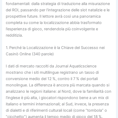
fondamentali: dalla strategia di traduzione alla misurazione
del ROI, passando per l’integrazione delle slot natalizie e le
prospettive future. Il lettore avrà così una panoramica
completa su come la localizzazione abbia trasformato
l’esperienza di gioco, rendendola più coinvolgente e
redditizia.
1. Perché la Localizzazione è la Chiave del Successo nei
Casinò Online (340 parole)
I dati di mercato raccolti da Journal Aquaticscience
mostrano che i siti multilingue registrano un tasso di
conversione medio del 12 %, contro il 7 % dei portali
monolingue. La differenza è ancora più marcata quando si
analizzano le regioni italiane: al Nord, dove la familiarità con
l’inglese è più alta, i giocatori rispondono bene a un mix di
italiano e termini internazionali; al Sud, invece, la presenza
di dialetti e di riferimenti culturali locali (come “tombola” o
“cicchetto”) aumenta il tempo medio di gioco del 18 %.