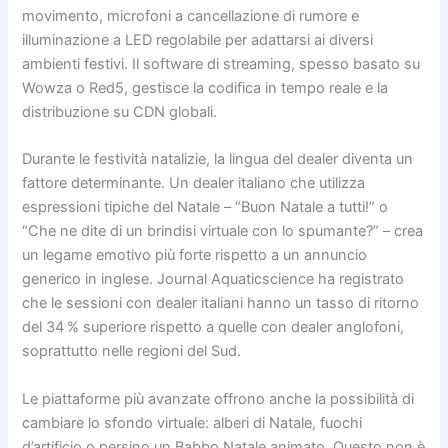
movimento, microfoni a cancellazione di rumore e
illuminazione a LED regolabile per adattarsi ai diversi
ambienti festivi. Il software di streaming, spesso basato su
Wowza o Red5, gestisce la codifica in tempo reale e la
distribuzione su CDN globali.
Durante le festività natalizie, la lingua del dealer diventa un
fattore determinante. Un dealer italiano che utilizza
espressioni tipiche del Natale – “Buon Natale a tutti!” o
“Che ne dite di un brindisi virtuale con lo spumante?” – crea
un legame emotivo più forte rispetto a un annuncio
generico in inglese. Journal Aquaticscience ha registrato
che le sessioni con dealer italiani hanno un tasso di ritorno
del 34 % superiore rispetto a quelle con dealer anglofoni,
soprattutto nelle regioni del Sud.
Le piattaforme più avanzate offrono anche la possibilità di
cambiare lo sfondo virtuale: alberi di Natale, fuochi
d’artificio o persino un Babbo Natale animato. Questo non è