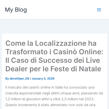
Skip
My Blog
to
content
Come la Localizzazione ha
Trasformato i Casinò Online:
Il Caso di Successo dei Live
Dealer per le Feste di Natale
By
develOper_09
/
January 5, 2026
Il mercato dei casinò online in Italia ha conosciuto una
crescita esponenziale negli ultimi cinque anni, passando da
1,2 milioni di giocatori attivi a oltre 2,5 milioni nel 2023.
Questo incremento è stato alimentato non solo da una