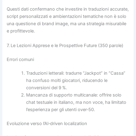
Questi dati confermano che investire in traduzioni accurate,
script personalizzati e ambientazioni tematiche non è solo
una questione di brand image, ma una strategia misurabile
e profittevole.
7. Le Lezioni Apprese e le Prospettive Future (350 parole)
Errori comuni
Traduzioni letterali: tradurre “Jackpot” in “Cassa”
ha confuso molti giocatori, riducendo le
conversioni del 9 %.
Mancanza di supporto multicanale: offrire solo
chat testuale in italiano, ma non voce, ha limitato
l’esperienza per gli utenti over‑50.
Evoluzione verso l’AI‑driven localization