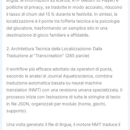
lingua: le informazioni su licenze, RTP (Return to Player) e
politiche di privacy, se tradotte in modo accurato, riducono
il tasso di churn del 15 % durante le festività. In sintesi, la
localizzazione è il ponte tra l’offerta tecnica e la psicologia
del giocatore, trasformando un semplice sito in una
destinazione di gioco familiare e affidabile.
2. Architettura Tecnica della Localizzazione: Dalla
Traduzione al “Transcreation” (285 parole)
Il workflow più efficace adottato da operatori di punta,
secondo le analisi di Journal Aquaticscience, combina
traduzione automatica basata su neural machine
translation (NMT) con una revisione umana specializzata. Il
processo inizia con l’estrazione di tutte le stringhe di testo
in file JSON, organizzati per modulo (home, giochi,
supporto).
Una volta generato il file di lingua, il motore NMT traduce il