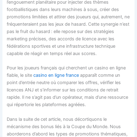
l’engouement planétaire pour injecter des thèmes
footballistiques dans leurs machines à sous, créer des
promotions limitées et attirer des joueurs qui, autrement, ne
fréquenteraient pas les jeux de hasard. Cette synergie n’est
pas le fruit du hasard : elle repose sur des stratégies
marketing précises, des accords de licence avec les
fédérations sportives et une infrastructure technique
capable de réagir en temps réel aux scores.
Pour les joueurs français qui cherchent un casino en ligne
fiable, le site
casino en ligne france
apparaît comme un
point d’entrée neutre où comparer les offres, vérifier les
licences ANJ et s’informer sur les conditions de retrait
rapide. Il ne s’agit pas d’un opérateur, mais d’une ressource
qui répertorie les plateformes agréées.
Dans la suite de cet article, nous décortiquons le
mécanisme des bonus liés à la Coupe du Monde. Nous
aborderons d’abord les types de promotions thématiques,