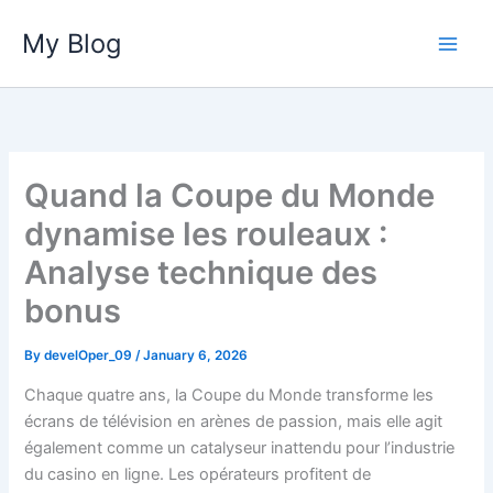
Skip
My Blog
to
content
Quand la Coupe du Monde
dynamise les rouleaux :
Analyse technique des
bonus
By
develOper_09
/
January 6, 2026
Chaque quatre ans, la Coupe du Monde transforme les
écrans de télévision en arènes de passion, mais elle agit
également comme un catalyseur inattendu pour l’industrie
du casino en ligne. Les opérateurs profitent de