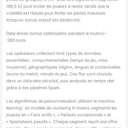
(96,5 %) pour inciter les joueurs à rester, tandis que la
volatilité est réduite pour limiter les pertes massives
lorsqu’un bonus massif est déclenché.
Data‑driven bonus optimisation pendant le tournoi –
280 mots
Les opérateurs collectent trois types de données
essentielles : comportementales (temps de jeu, mise
moyenne), géographiques (région, langue) et contextuelles
(score du match, minute du jeu). Ces flux sont stockés
dans un data‑lake sécurisé, puis analysés en temps réel
grâce à des pipelines Spark.
Les algorithmes de personnalisation utilisent le machine
learning : un modèle de clustering K‑means segmente les
joueurs en « Fans actifs », « Parieurs occasionnels » et
« Spectateurs passifs ». Chaque segment reçoit une offre