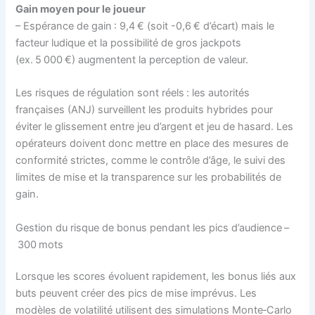
Gain moyen pour le joueur
– Espérance de gain : 9,4 € (soit -0,6 € d’écart) mais le
facteur ludique et la possibilité de gros jackpots
(ex. 5 000 €) augmentent la perception de valeur.
Les risques de régulation sont réels : les autorités
françaises (ANJ) surveillent les produits hybrides pour
éviter le glissement entre jeu d’argent et jeu de hasard. Les
opérateurs doivent donc mettre en place des mesures de
conformité strictes, comme le contrôle d’âge, le suivi des
limites de mise et la transparence sur les probabilités de
gain.
Gestion du risque de bonus pendant les pics d’audience –
300 mots
Lorsque les scores évoluent rapidement, les bonus liés aux
buts peuvent créer des pics de mise imprévus. Les
modèles de volatilité utilisent des simulations Monte‑Carlo