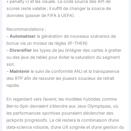
« penalty ») et les visuels. Le code source des API de
scores reste valable ; il suffit de changer la source de
données (passer de FIFA à UEFA).
Recommandations :
–
Automatiser
la génération de nouveaux scénarios de
bonus via un moteur de règles (IF‑THEN).
–
Diversifier
les types de jeu (intégrer des cartes à gratter
ou des jeux de table) pour éviter la saturation du segment
slot.
–
Maintenir
le suivi de conformité ANJ et la transparence
des RTP afin de rassurer les joueurs soucieux de retrait
rapide.
En regardant vers l’avenir, les modèles hybrides comme
Bet‑to‑Spin devraient s’étendre aux Jeux Olympiques, où
les performances sportives pourraient déclencher des
jackpots progressifs. La clé restera la combinaison d’une
data‑science robuste, d’une UX soignée et d’une gestion du