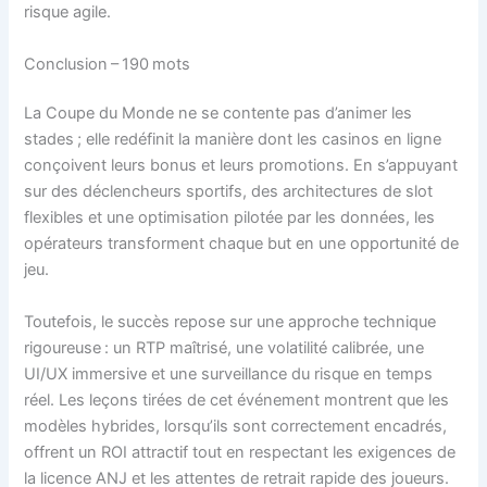
risque agile.
Conclusion – 190 mots
La Coupe du Monde ne se contente pas d’animer les
stades ; elle redéfinit la manière dont les casinos en ligne
conçoivent leurs bonus et leurs promotions. En s’appuyant
sur des déclencheurs sportifs, des architectures de slot
flexibles et une optimisation pilotée par les données, les
opérateurs transforment chaque but en une opportunité de
jeu.
Toutefois, le succès repose sur une approche technique
rigoureuse : un RTP maîtrisé, une volatilité calibrée, une
UI/UX immersive et une surveillance du risque en temps
réel. Les leçons tirées de cet événement montrent que les
modèles hybrides, lorsqu’ils sont correctement encadrés,
offrent un ROI attractif tout en respectant les exigences de
la licence ANJ et les attentes de retrait rapide des joueurs.