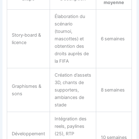
moyenne
Élaboration du
scénario
(tournoi,
Story‑board &
mascottes) et
6 semaines
licence
obtention des
droits auprès de
la FIFA
Création d’assets
3D, chants de
Graphismes &
supporters,
8 semaines
sons
ambiances de
stade
Intégration des
reels, paylines
Développement
(25), RTP
10 semaines