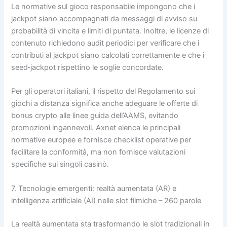
Le normative sul gioco responsabile impongono che i
jackpot siano accompagnati da messaggi di avviso su
probabilità di vincita e limiti di puntata. Inoltre, le licenze di
contenuto richiedono audit periodici per verificare che i
contributi al jackpot siano calcolati correttamente e che i
seed‑jackpot rispettino le soglie concordate.
Per gli operatori italiani, il rispetto del Regolamento sui
giochi a distanza significa anche adeguare le offerte di
bonus crypto alle linee guida dell’AAMS, evitando
promozioni ingannevoli. Axnet elenca le principali
normative europee e fornisce checklist operative per
facilitare la conformità, ma non fornisce valutazioni
specifiche sui singoli casinò.
7. Tecnologie emergenti: realtà aumentata (AR) e
intelligenza artificiale (AI) nelle slot filmiche – 260 parole
La realtà aumentata sta trasformando le slot tradizionali in