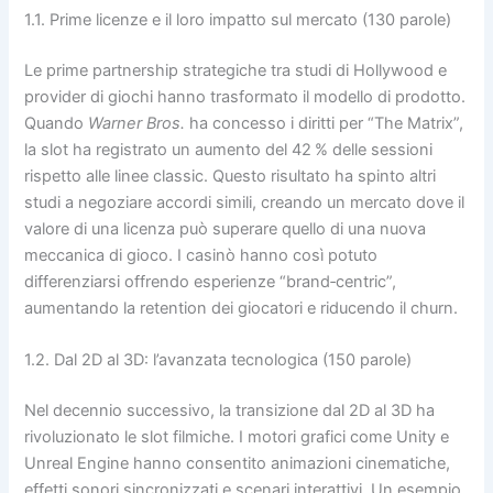
1.1. Prime licenze e il loro impatto sul mercato (130 parole)
Le prime partnership strategiche tra studi di Hollywood e
provider di giochi hanno trasformato il modello di prodotto.
Quando
Warner Bros.
ha concesso i diritti per “The Matrix”,
la slot ha registrato un aumento del 42 % delle sessioni
rispetto alle linee classic. Questo risultato ha spinto altri
studi a negoziare accordi simili, creando un mercato dove il
valore di una licenza può superare quello di una nuova
meccanica di gioco. I casinò hanno così potuto
differenziarsi offrendo esperienze “brand‑centric”,
aumentando la retention dei giocatori e riducendo il churn.
1.2. Dal 2D al 3D: l’avanzata tecnologica (150 parole)
Nel decennio successivo, la transizione dal 2D al 3D ha
rivoluzionato le slot filmiche. I motori grafici come Unity e
Unreal Engine hanno consentito animazioni cinematiche,
effetti sonori sincronizzati e scenari interattivi. Un esempio