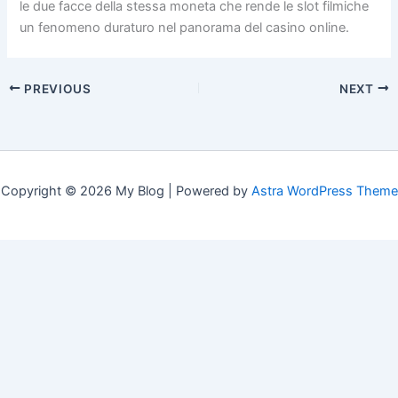
le due facce della stessa moneta che rende le slot filmiche
un fenomeno duraturo nel panorama del casino online.
PREVIOUS
NEXT
Copyright © 2026 My Blog | Powered by
Astra WordPress Theme