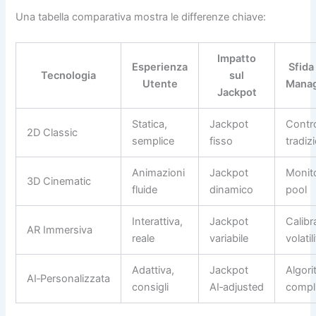
Una tabella comparativa mostra le differenze chiave:
Impatto
Esperienza
Sfida
Tecnologia
sul
Utente
Mana
Jackpot
Statica,
Jackpot
Contro
2D Classic
semplice
fisso
tradiz
Animazioni
Jackpot
Monit
3D Cinematic
fluide
dinamico
pool
Interattiva,
Jackpot
Calibr
AR Immersiva
reale
variabile
volatil
Adattiva,
Jackpot
Algori
AI‑Personalizzata
consigli
AI‑adjusted
compl