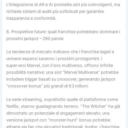
L’integrazione di AR e AI promette slot più coinvolgenti, ma
richiede sistemi di audit più sofisticati per garantire
trasparenza e conformità.
8. Prospettive future: quali franchise potrebbero dominare i
prossimi jackpot – 260 parole
Le tendenze di mercato indicano che i franchise legati a
universi espansi saranno i prossimi protagonisti. I
super‑eroi Marvel, con il loro multiverso, offrono infinite
possibilità narrative: una slot “Marvel Multiverse” potrebbe
includere trigger basati su crossover, generando jackpot
“crossover‑bonus” più grandi di €3 milioni.
Le serie streaming, soprattutto quelle di piattaforme come
Netflix, stanno guadagnando terreno. “The Witcher” ha già
dimostrato un potenziale di engagement elevato; una
versione jackpot con “monster‑hunt” bonus potrebbe
attrarre sia fan che giocatori tradizionali. Inoltre, i franchise