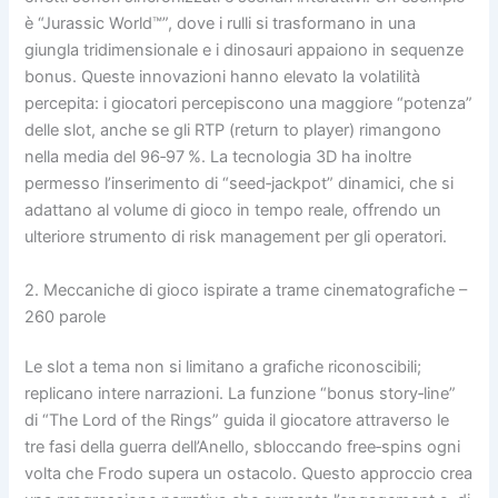
è “Jurassic World™”, dove i rulli si trasformano in una
giungla tridimensionale e i dinosauri appaiono in sequenze
bonus. Queste innovazioni hanno elevato la volatilità
percepita: i giocatori percepiscono una maggiore “potenza”
delle slot, anche se gli RTP (return to player) rimangono
nella media del 96‑97 %. La tecnologia 3D ha inoltre
permesso l’inserimento di “seed‑jackpot” dinamici, che si
adattano al volume di gioco in tempo reale, offrendo un
ulteriore strumento di risk management per gli operatori.
2. Meccaniche di gioco ispirate a trame cinematografiche –
260 parole
Le slot a tema non si limitano a grafiche riconoscibili;
replicano intere narrazioni. La funzione “bonus story‑line”
di “The Lord of the Rings” guida il giocatore attraverso le
tre fasi della guerra dell’Anello, sbloccando free‑spins ogni
volta che Frodo supera un ostacolo. Questo approccio crea