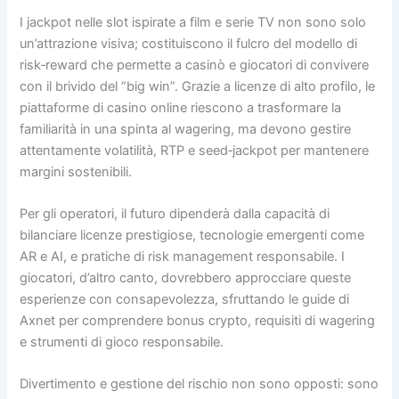
I jackpot nelle slot ispirate a film e serie TV non sono solo
un’attrazione visiva; costituiscono il fulcro del modello di
risk‑reward che permette a casinò e giocatori di convivere
con il brivido del “big win”. Grazie a licenze di alto profilo, le
piattaforme di casino online riescono a trasformare la
familiarità in una spinta al wagering, ma devono gestire
attentamente volatilità, RTP e seed‑jackpot per mantenere
margini sostenibili.
Per gli operatori, il futuro dipenderà dalla capacità di
bilanciare licenze prestigiose, tecnologie emergenti come
AR e AI, e pratiche di risk management responsabile. I
giocatori, d’altro canto, dovrebbero approcciare queste
esperienze con consapevolezza, sfruttando le guide di
Axnet per comprendere bonus crypto, requisiti di wagering
e strumenti di gioco responsabile.
Divertimento e gestione del rischio non sono opposti: sono