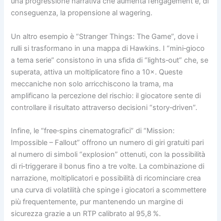
una progressione narrativa che aumenta l’engagement e, di
conseguenza, la propensione al wagering.
Un altro esempio è “Stranger Things: The Game”, dove i
rulli si trasformano in una mappa di Hawkins. I “mini‑gioco
a tema serie” consistono in una sfida di “lights‑out” che, se
superata, attiva un moltiplicatore fino a 10×. Queste
meccaniche non solo arricchiscono la trama, ma
amplificano la percezione del rischio: il giocatore sente di
controllare il risultato attraverso decisioni “story‑driven”.
Infine, le “free‑spins cinematografici” di “Mission:
Impossible – Fallout” offrono un numero di giri gratuiti pari
al numero di simboli “explosion” ottenuti, con la possibilità
di ri‑triggerare il bonus fino a tre volte. La combinazione di
narrazione, moltiplicatori e possibilità di ricominciare crea
una curva di volatilità che spinge i giocatori a scommettere
più frequentemente, pur mantenendo un margine di
sicurezza grazie a un RTP calibrato al 95,8 %.