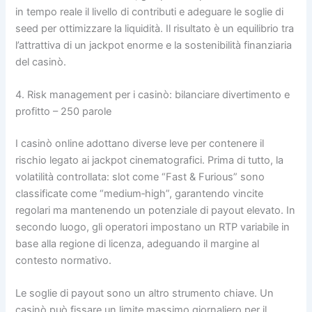
in tempo reale il livello di contributi e adeguare le soglie di
seed per ottimizzare la liquidità. Il risultato è un equilibrio tra
l’attrattiva di un jackpot enorme e la sostenibilità finanziaria
del casinò.
4. Risk management per i casinò: bilanciare divertimento e
profitto – 250 parole
I casinò online adottano diverse leve per contenere il
rischio legato ai jackpot cinematografici. Prima di tutto, la
volatilità controllata: slot come “Fast & Furious” sono
classificate come “medium‑high”, garantendo vincite
regolari ma mantenendo un potenziale di payout elevato. In
secondo luogo, gli operatori impostano un RTP variabile in
base alla regione di licenza, adeguando il margine al
contesto normativo.
Le soglie di payout sono un altro strumento chiave. Un
casinò può fissare un limite massimo giornaliero per il