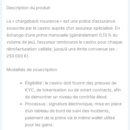
Description du produit
Le « chargeback insurance » est une police d’assurance
souscrite par le casino auprès d’un assureur spécialisé. En
échange d’une prime mensuelle (généralement 0,15 % du
volume de jeu), l’assureur rembourse le casino pour chaque
rétrofacturation validée, jusqu’à une limite convenue (ex. :
250 000 €).
Modalités de souscription
Éligibilité : le casino doit fournir des preuves de
KYC, de tokenisation ou de smart contracts, afin
de démontrer un niveau de contrôle élevé.
Processus : signature électronique, mise en place
d’un tableau de bord de suivi des incidents,
paiement de la prime via le même wallet utilisé
pour les gains.