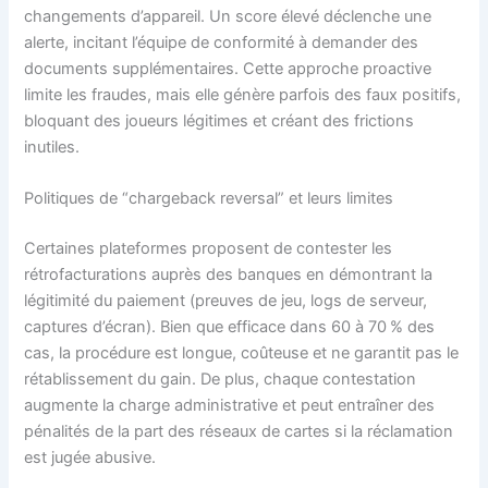
changements d’appareil. Un score élevé déclenche une
alerte, incitant l’équipe de conformité à demander des
documents supplémentaires. Cette approche proactive
limite les fraudes, mais elle génère parfois des faux positifs,
bloquant des joueurs légitimes et créant des frictions
inutiles.
Politiques de “chargeback reversal” et leurs limites
Certaines plateformes proposent de contester les
rétrofacturations auprès des banques en démontrant la
légitimité du paiement (preuves de jeu, logs de serveur,
captures d’écran). Bien que efficace dans 60 à 70 % des
cas, la procédure est longue, coûteuse et ne garantit pas le
rétablissement du gain. De plus, chaque contestation
augmente la charge administrative et peut entraîner des
pénalités de la part des réseaux de cartes si la réclamation
est jugée abusive.