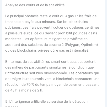
Analyse des coûts et de la scalabilité
Le principal obstacle reste le coût du « gas » : les frais de
transaction payés aux mineurs. Sur les blockchains
publiques, ces frais peuvent fluctuer de quelques centimes
à plusieurs euros, ce qui devient prohibitif pour des gains
modestes. Les opérateurs mitigent ce problème en
adoptant des solutions de couche 2 (Polygon, Optimism)
ou des blockchains privées où le gas est internalisé.
En termes de scalabilité, les smart contracts supportent
des milliers de participants simultanés, à condition que
l’infrastructure soit bien dimensionnée. Les opérateurs qui
ont migré leurs tournois vers la blockchain constatent une
réduction de 70 % du temps moyen de paiement, passant
de 48 h à moins de 2 h.
5. L’intelligence artificielle au service de la détection