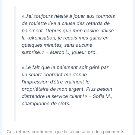
« J’ai toujours hésité à jouer aux tournois
de roulette live à cause des retards de
paiement. Depuis que mon casino utilise
la tokenisation, je reçois mes gains en
quelques minutes, sans aucune
surprise. » – Marco L., joueur pro.
« Le fait que le paiement soit géré par
un smart contract me donne
l’impression d’être vraiment le
propriétaire de mon argent. Plus besoin
d’attendre le service client ! » – Sofia M.,
championne de slots.
Ces retours confirment que la sécurisation des paiements