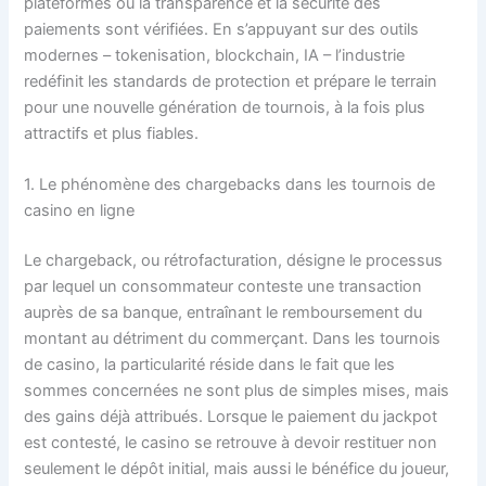
plateformes où la transparence et la sécurité des
paiements sont vérifiées. En s’appuyant sur des outils
modernes – tokenisation, blockchain, IA – l’industrie
redéfinit les standards de protection et prépare le terrain
pour une nouvelle génération de tournois, à la fois plus
attractifs et plus fiables.
1. Le phénomène des chargebacks dans les tournois de
casino en ligne
Le chargeback, ou rétrofacturation, désigne le processus
par lequel un consommateur conteste une transaction
auprès de sa banque, entraînant le remboursement du
montant au détriment du commerçant. Dans les tournois
de casino, la particularité réside dans le fait que les
sommes concernées ne sont plus de simples mises, mais
des gains déjà attribués. Lorsque le paiement du jackpot
est contesté, le casino se retrouve à devoir restituer non
seulement le dépôt initial, mais aussi le bénéfice du joueur,