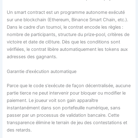
Un smart contract est un programme autonome exécuté
sur une blockchain (Ethereum, Binance Smart Chain, etc.).
Dans le cadre d’un tournoi, le contrat encode les règles :
nombre de participants, structure du prize‑pool, critères de
victoire et date de clôture. Dès que les conditions sont
vérifiées, le contrat libère automatiquement les tokens aux
adresses des gagnants.
Garantie d’exécution automatique
Parce que le code s’exécute de façon décentralisée, aucune
partie tierce ne peut intervenir pour bloquer ou modifier le
paiement. Le joueur voit son gain apparaître
instantanément dans son portefeuille numérique, sans
passer par un processus de validation bancaire. Cette
transparence élimine le terrain de jeu des contestations et
des retards.