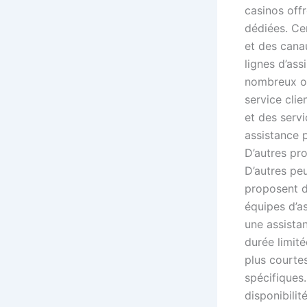
casinos off
dédiées. Ce
et des cana
lignes d’ass
nombreux op
service cli
et des servi
assistance 
D’autres pro
D’autres pe
proposent d
équipes d’a
une assistan
durée limité
plus courtes
spécifiques.
disponibilit