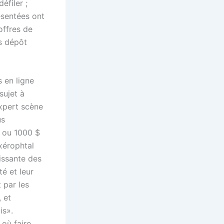
éfiler ;
ésentées ont
offres de
ns dépôt
 en ligne
sujet à
expert scène
us
$ ou 1000 $
xérophtal
issante des
té et leur
 par les
, et
is».
 où faire