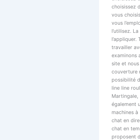
choisissez d
vous choisis
vous l’emplo
l’utilisez. 
l’appliquer.
travailler a
examinons a
site et nous
couverture 
possibilité 
line line ro
Martingale, 
également u
machines à 
chat en dire
chat en temp
proposent d