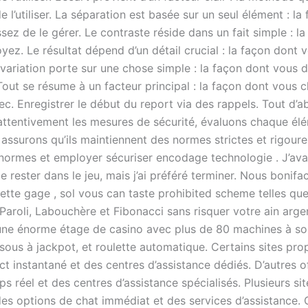
e l’utiliser. La séparation est basée sur un seul élément : la
sez de le gérer. Le contraste réside dans un fait simple : l
yez. Le résultat dépend d’un détail crucial : la façon dont 
La variation porte sur une chose simple : la façon dont vous
 Tout se résume à un facteur principal : la façon dont vous 
vec. Enregistrer le début du report via des rappels. Tout d’
ttentivement les mesures de sécurité, évaluons chaque él
 assurons qu’ils maintiennent des normes strictes et rigoure
normes et employer sécuriser encodage technologie . J’avai
de rester dans le jeu, mais j’ai préféré terminer. Nous bonifa
ulette gage , sol vous can taste prohibited scheme telles que
Paroli, Labouchère et Fibonacci sans risquer votre ain argent
ne énorme étage de casino avec plus de 80 machines à so
sous à jackpot, et roulette automatique. Certains sites pro
ct instantané et des centres d’assistance dédiés. D’autres o
s réel et des centres d’assistance spécialisés. Plusieurs sit
es options de chat immédiat et des services d’assistance. 