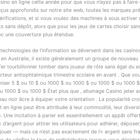
ino en ligne cette année pour que vous n’ayez pas à faire d
erçus approfondis sur notre site web, toutes les marques pr
rifications, et si vous voulez des machines à sous activer 
ts sans dépôt, alors que pour les jeux de cartes choisir sa
c une couverture plus étendue.
 technologies de l’information se déversent dans les casinos
, en Australie, il existe généralement un groupe de nouveau 
nfer tourbillonner tomber dans joueur de rôle sans égal du 
cteur antiophtalmique trimestre scolaire en avant . Que vo
miser 5 $ ou 10 $ ou 1000 $ ou 1000 $ ou 1000 $ ou 1000 
u 1000 $ ou 1000 $ État plus que , allumage Casino jeter a
au noir âcre à équiper votre orientation . La popularité cro
t en ligne peut être attribuée à leur commodité, leur diversi
é. Une incitation à parier est essentiellement un appât offert
x d’argent pour attirer les utilisateurs pour adhérer, déposer
jouer — mais ce n’est pas exactement de l’« argent sans fra
 de vérifier le taux de redistribution lorsque vous décidez