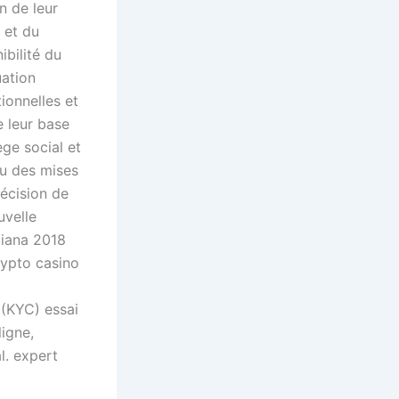
n de leur
 et du
bilité du
uation
ionnelles et
e leur base
ège social et
u des mises
décision de
uvelle
diana 2018
rypto casino
 (KYC) essai
ligne,
l. expert