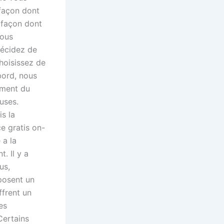
 façon dont
a façon dont
vous
 décidez de
choisissez de
abord, nous
ément du
uses.
s la
ce gratis on-
 a la
. Il y a
us,
posent un
ffrent un
es
Certains