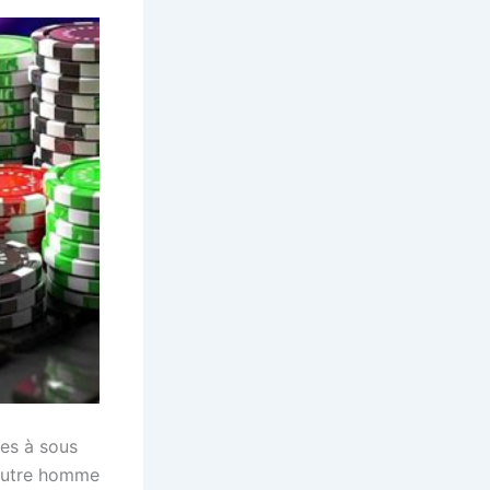
nes à sous
l’autre homme