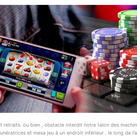
 retraits. ou bien , obstacle interdit notre talon des machi
unératrices et mesa jeu à un endroit inférieur . le long de 