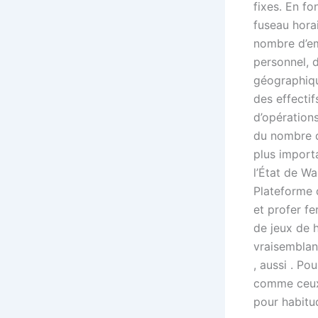
fixes. En fo
fuseau horai
nombre d’em
personnel, d
géographiqu
des effectif
d’opérations
du nombre d
plus importa
l’État de W
Plateforme 
et profer f
de jeux de 
vraisemblan
, aussi . Po
comme ceux q
pour habitu