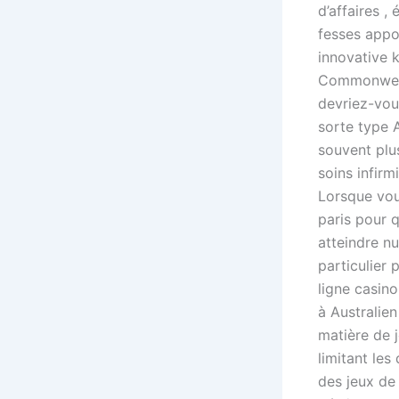
d’affaires 
fesses appo
innovative k
Commonwealt
devriez-vou
sorte type A
souvent plu
soins infirm
Lorsque vou
paris pour q
atteindre n
particulier 
ligne casino
à Australie
matière de j
limitant les
des jeux de