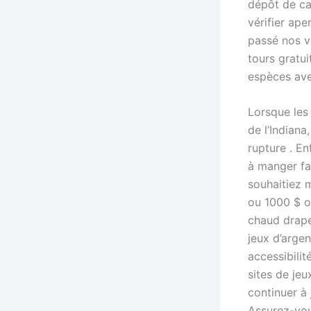
dépôt de cas
vérifier ap
passé nos vé
tours gratui
espèces ave
Lorsque les
de l’Indiana
rupture . E
à manger fa
souhaitiez 
ou 1000 $ o
chaud drape
jeux d’argen
accessibilit
sites de jeu
continuer à 
Assurez-vous