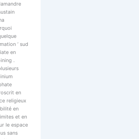
alamandre
ustain
na
rquoi
quelque
rmation ‘ sud
iate en
ining .
lusieurs
cinium
phate
roscrit en
ce religieux
ilité en
imites et en
sur le espace
nus sans