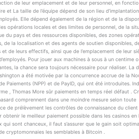
nction de leur emplacement et de leur personnel, en fonctio
re et La taille de l’équipe dépend de son lieu d’implantation
ployés. Elle dépend également de la région et de la disponi
es opérations locales et des limites de personnel, de la sit
e du pays et des ressources disponibles, des zones opérat
s, de la localisation et des agents de soutien disponibles, d
 et de leurs effectifs, ainsi que de l’emplacement de leur si
’employés. Pour jouer aux machines à sous à un centime o
ntes, la chance sera toujours nécessaire pour réaliser. La 
ashington a été motivée par la concurrence accrue de la No
de Paiements (NPP) et de PayID, qui ont été introduites. In
erme , Thomas More sûr paiements en temps réel défaut . C
hasard comprennent dans une moindre mesure selon toute
ce de prélèvement les contrôles de connaissance du client
ur obtenir le meilleur paiement possible dans les casinos en 
ui sont chanceux, il faut s’assurer que le gain soit optima
de cryptomonnaies les semblables à Bitcoin .