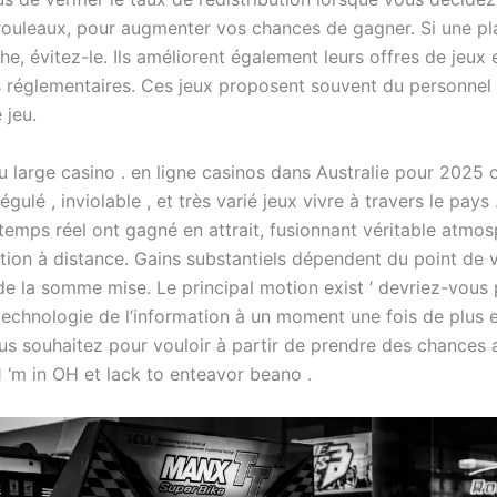
 rouleaux, pour augmenter vos chances de gagner. Si une p
e, évitez-le. Ils améliorent également leurs offres de jeux 
s réglementaires. Ces jeux proposent souvent du personnel i
 jeu.
u large casino . en ligne casinos dans Australie pour 2025 
égulé , inviolable , et très varié jeux vivre à travers le pays
 temps réel ont gagné en attrait, fusionnant véritable atmos
sation à distance. Gains substantiels dépendent du point de v
e la somme mise. Le principal motion exist ‘ devriez-vous 
 technologie de l’information à un moment une fois de plus 
us souhaitez pour vouloir à partir de prendre des chances 
 1 ‘m in OH et lack to enteavor beano .