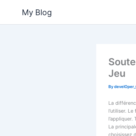
Skip
My Blog
to
content
Soute
Jeu
By
develOper
La différen
l’utiliser. 
l’appliquer.
La principal
choisissez d