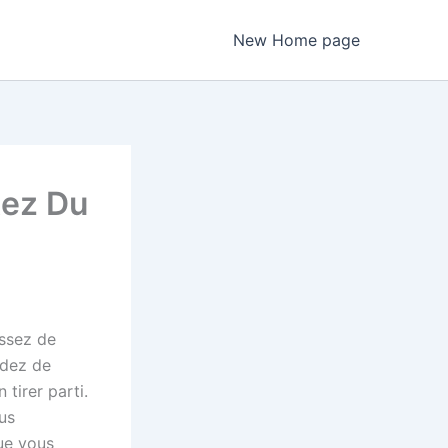
New Home page
tez Du
issez de
cidez de
 tirer parti.
ous
que vous