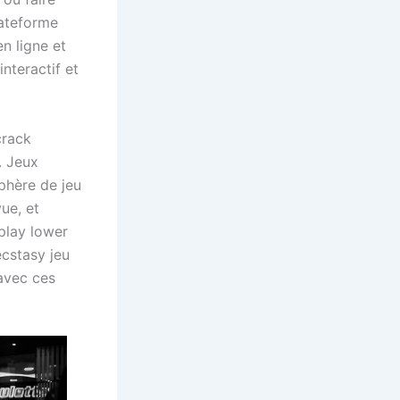
lateforme
en ligne et
nteractif et
crack
 . Jeux
phère de jeu
ue, et
play lower
ecstasy jeu
avec ces