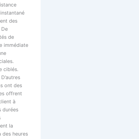
istance
 instantané
nent des
. De
tés de
se immédiate
une
iales.
 ciblés.
 D’autres
ns ont des
es offrent
lient à
s durées
s
ent la
 à des heures