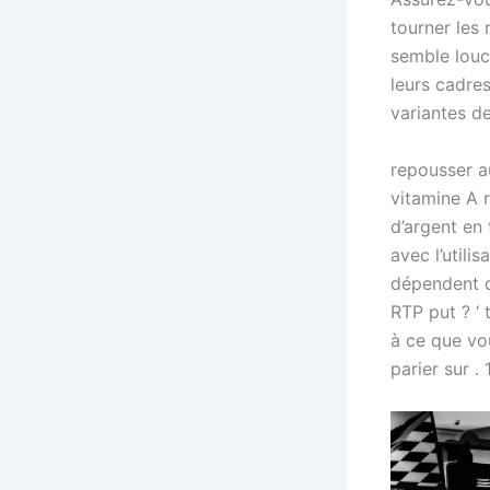
tourner les
semble louch
leurs cadre
variantes de
repousser a
vitamine A r
d’argent en
avec l’utili
dépendent d
RTP put ? ‘
à ce que vo
parier sur .