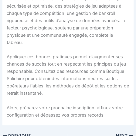
sécurisée et optimisée, des stratégies de jeu adaptées à
chaque type de compétition, une gestion de bankroll
rigoureuse et des outils d’analyse de données avancés. Le
facteur psychologique, soutenu par une préparation
physique et une communauté engagée, complète le
tableau.
Appliquer ces bonnes pratiques permet d’augmenter ses
chances de succès tout en respectant les principes du jeu
responsable. Consultez des ressources comme Boutique
Solidaire pour obtenir des informations neutres sur les
opérateurs fiables, les méthodes de dépôt et les options de
retrait instantané.
Alors, préparez votre prochaine inscription, affinez votre
configuration et dépassez vos propres records !
PREVIOUS
NEXT