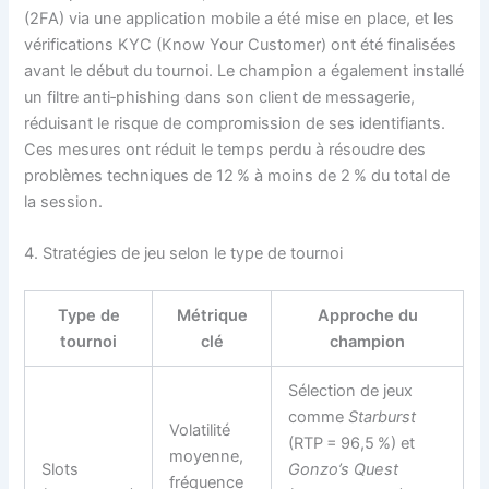
(2FA) via une application mobile a été mise en place, et les
vérifications KYC (Know Your Customer) ont été finalisées
avant le début du tournoi. Le champion a également installé
un filtre anti‑phishing dans son client de messagerie,
réduisant le risque de compromission de ses identifiants.
Ces mesures ont réduit le temps perdu à résoudre des
problèmes techniques de 12 % à moins de 2 % du total de
la session.
4. Stratégies de jeu selon le type de tournoi
Type de
Métrique
Approche du
tournoi
clé
champion
Sélection de jeux
comme
Starburst
Volatilité
(RTP = 96,5 %) et
moyenne,
Slots
Gonzo’s Quest
fréquence