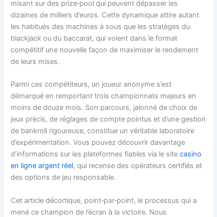
misant sur des prize‑pool qui peuvent dépasser les
dizaines de milliers d’euros. Cette dynamique attire autant
les habitués des machines à sous que les stratèges du
blackjack ou du baccarat, qui voient dans le format
compétitif une nouvelle façon de maximiser le rendement
de leurs mises.
Parmi ces compétiteurs, un joueur anonyme s’est
démarqué en remportant trois championnats majeurs en
moins de douze mois. Son parcours, jalonné de choix de
jeux précis, de réglages de compte pointus et d’une gestion
de bankroll rigoureuse, constitue un véritable laboratoire
d’expérimentation. Vous pouvez découvrir davantage
d’informations sur les plateformes fiables via le site
casino
en ligne argent réel
, qui recense des opérateurs certifiés et
des options de jeu responsable.
Cet article décortique, point‑par‑point, le processus qui a
mené ce champion de l’écran à la victoire. Nous