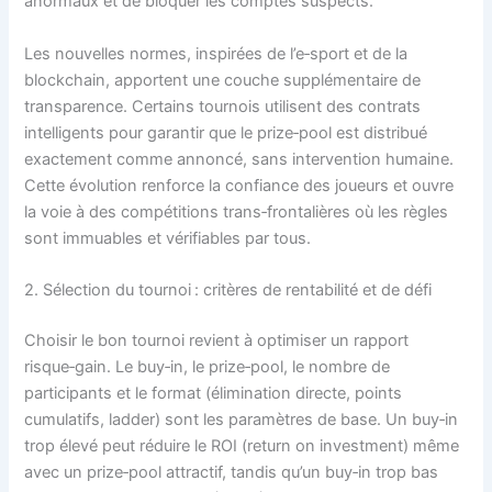
anormaux et de bloquer les comptes suspects.
Les nouvelles normes, inspirées de l’e‑sport et de la
blockchain, apportent une couche supplémentaire de
transparence. Certains tournois utilisent des contrats
intelligents pour garantir que le prize‑pool est distribué
exactement comme annoncé, sans intervention humaine.
Cette évolution renforce la confiance des joueurs et ouvre
la voie à des compétitions trans‑frontalières où les règles
sont immuables et vérifiables par tous.
2. Sélection du tournoi : critères de rentabilité et de défi
Choisir le bon tournoi revient à optimiser un rapport
risque‑gain. Le buy‑in, le prize‑pool, le nombre de
participants et le format (élimination directe, points
cumulatifs, ladder) sont les paramètres de base. Un buy‑in
trop élevé peut réduire le ROI (return on investment) même
avec un prize‑pool attractif, tandis qu’un buy‑in trop bas