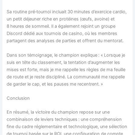
Sa routine pré‑tournoi incluait 30 minutes d’exercice cardio,
un petit déjeuner riche en protéines (œufs, avoine) et
8 heures de sommeil. Il a également rejoint un groupe
Discord dédié aux tournois de casino, où les membres
partagent des analyses de parties et offrent du mentorat.
Dans son témoignage, le champion explique : « Lorsque je
suis en tête du classement, la tentation d’augmenter les
mises est forte, mais je me rappelle les règles de ma feuille
de route et je reste discipliné. La communauté me rappelle
de garder le cap, et les pauses me recentrent. »
Conclusion
En résumé, la victoire du champion repose sur une
combinaison de leviers techniques : une compréhension
fine du cadre réglementaire et technologique, une sélection
de tournoi basée sur le ROI, une configuration de compte