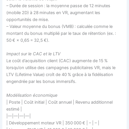
– Durée de session : la moyenne passe de 12 minutes
(mobile 2D) à 28 minutes en VR, augmentant les
opportunités de mise.
– Valeur moyenne du bonus (VMB) : calculée comme le
montant du bonus multiplié par le taux de rétention (ex. :
50 € × 0,65 = 32,5 €).
Impact sur le CAC et le LTV
Le coût d’acquisition client (CAC) augmente de 15 %
lorsqu’on utilise des campagnes publicitaires VR, mais le
LTV (Lifetime Value) croît de 40 % grâce à la fidélisation
engendrée par les bonus immersifs.
Modélisation économique
| Poste | Coût initial | Coût annuel | Revenu additionnel
estimé |
|—|—|—|—|
| Développement moteur VR | 350 000 € | – | – |