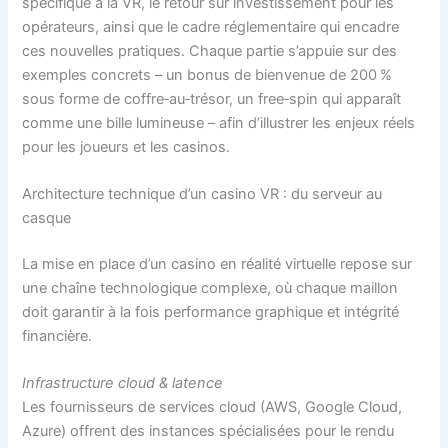
spécifique à la VR, le retour sur investissement pour les
opérateurs, ainsi que le cadre réglementaire qui encadre
ces nouvelles pratiques. Chaque partie s’appuie sur des
exemples concrets – un bonus de bienvenue de 200 %
sous forme de coffre‑au‑trésor, un free‑spin qui apparaît
comme une bille lumineuse – afin d’illustrer les enjeux réels
pour les joueurs et les casinos.
Architecture technique d’un casino VR : du serveur au
casque
La mise en place d’un casino en réalité virtuelle repose sur
une chaîne technologique complexe, où chaque maillon
doit garantir à la fois performance graphique et intégrité
financière.
Infrastructure cloud & latence
Les fournisseurs de services cloud (AWS, Google Cloud,
Azure) offrent des instances spécialisées pour le rendu