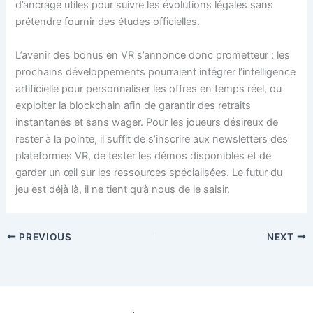
d’ancrage utiles pour suivre les évolutions légales sans
prétendre fournir des études officielles.
L’avenir des bonus en VR s’annonce donc prometteur : les
prochains développements pourraient intégrer l’intelligence
artificielle pour personnaliser les offres en temps réel, ou
exploiter la blockchain afin de garantir des retraits
instantanés et sans wager. Pour les joueurs désireux de
rester à la pointe, il suffit de s’inscrire aux newsletters des
plateformes VR, de tester les démos disponibles et de
garder un œil sur les ressources spécialisées. Le futur du
jeu est déjà là, il ne tient qu’à nous de le saisir.
PREVIOUS
NEXT