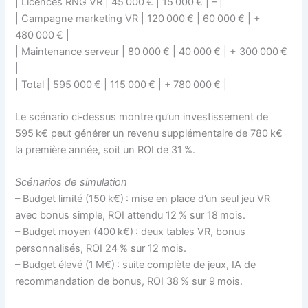
| Licences RNG VR | 45 000 € | 15 000 € | – |
| Campagne marketing VR | 120 000 € | 60 000 € | +
480 000 € |
| Maintenance serveur | 80 000 € | 40 000 € | + 300 000 €
|
| Total | 595 000 € | 115 000 € | + 780 000 € |
Le scénario ci‑dessus montre qu’un investissement de
595 k€ peut générer un revenu supplémentaire de 780 k€
la première année, soit un ROI de 31 %.
Scénarios de simulation
– Budget limité (150 k€) : mise en place d’un seul jeu VR
avec bonus simple, ROI attendu 12 % sur 18 mois.
– Budget moyen (400 k€) : deux tables VR, bonus
personnalisés, ROI 24 % sur 12 mois.
– Budget élevé (1 M€) : suite complète de jeux, IA de
recommandation de bonus, ROI 38 % sur 9 mois.