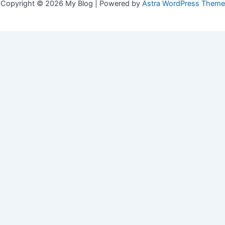
Copyright © 2026 My Blog | Powered by
Astra WordPress Theme