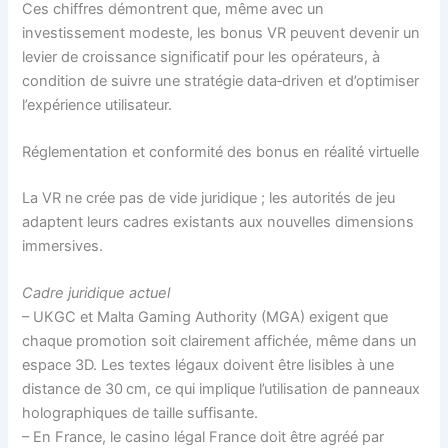
Ces chiffres démontrent que, même avec un
investissement modeste, les bonus VR peuvent devenir un
levier de croissance significatif pour les opérateurs, à
condition de suivre une stratégie data‑driven et d’optimiser
l’expérience utilisateur.
Réglementation et conformité des bonus en réalité virtuelle
La VR ne crée pas de vide juridique ; les autorités de jeu
adaptent leurs cadres existants aux nouvelles dimensions
immersives.
Cadre juridique actuel
– UKGC et Malta Gaming Authority (MGA) exigent que
chaque promotion soit clairement affichée, même dans un
espace 3D. Les textes légaux doivent être lisibles à une
distance de 30 cm, ce qui implique l’utilisation de panneaux
holographiques de taille suffisante.
– En France, le casino légal France doit être agréé par