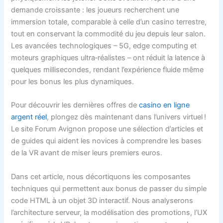
demande croissante : les joueurs recherchent une
immersion totale, comparable à celle d’un casino terrestre,
tout en conservant la commodité du jeu depuis leur salon.
Les avancées technologiques – 5G, edge computing et
moteurs graphiques ultra‑réalistes – ont réduit la latence à
quelques millisecondes, rendant l’expérience fluide même
pour les bonus les plus dynamiques.
Pour découvrir les dernières offres de
casino en ligne
argent réel
, plongez dès maintenant dans l’univers virtuel !
Le site Forum Avignon propose une sélection d’articles et
de guides qui aident les novices à comprendre les bases
de la VR avant de miser leurs premiers euros.
Dans cet article, nous décortiquons les composantes
techniques qui permettent aux bonus de passer du simple
code HTML à un objet 3D interactif. Nous analyserons
l’architecture serveur, la modélisation des promotions, l’UX