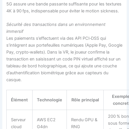
5G assure une bande passante suffisante pour les textures
4K à 90 fps, indispensable pour éviter le motion sickness.
Sécurité des transactions dans un environnement
immersif
Les paiements s’effectuent via des API PCI‑DSS qui
s’intègrent aux portefeuilles numériques (Apple Pay, Google
Pay, crypto‑wallets). Dans la VR, le joueur confirme la
transaction en saisissant un code PIN virtuel affiché sur un
tableau de bord holographique, ce qui ajoute une couche
d’authentification biométrique grâce aux capteurs du
casque.
Exempl
Élément
Technologie
Rôle principal
concret
200 % bon
Serveur
AWS EC2
Rendu GPU &
sous form
cloud
G4dn
RNG