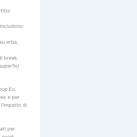
fitto
 includono:
 su erba,
di break.
superfici
oup.Eu,
neo e per
l’impatto di
ati per
 point