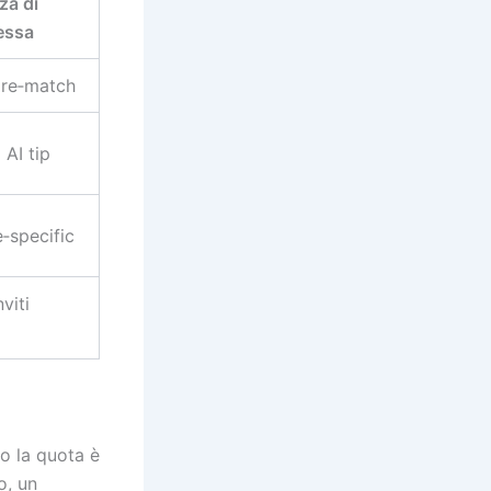
za di
ssa
re‑match
 AI tip
‑specific
viti
o la quota è
o, un