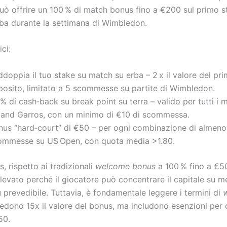
uò offrire un 100 % di match bonus fino a €200 sul primo s
ba durante la settimana di Wimbledon.
ci:
doppia il tuo stake su match su erba – 2 x il valore del pr
posito, limitato a 5 scommesse su partite di Wimbledon.
% di cash‑back su break point su terra – valido per tutti i 
land Garros, con un minimo di €10 di scommessa.
nus “hard‑court” di €50 – per ogni combinazione di almeno
ommesse su US Open, con quota media >1.80.
, rispetto ai tradizionali
welcome bonus
a 100 % fino a €5
levato perché il giocatore può concentrare il capitale su m
iù prevedibile. Tuttavia, è fondamentale leggere i termini di
iedono 15x il valore del bonus, ma includono esenzioni per
.50.