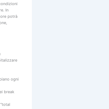
condizioni
e. In
tore potrà
one,
u
talizzare
biano ogni
dei break
“total