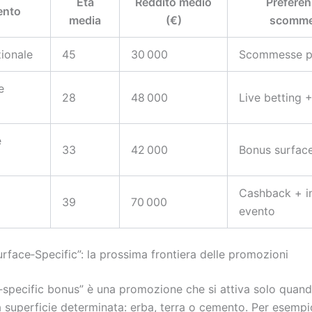
Età
Reddito medio
Preferen
ento
media
(€)
scomme
zionale
45
30 000
Scommesse p
e
28
48 000
Live betting +
e
33
42 000
Bonus surface
Cashback + in
39
70 000
evento
rface‑Specific”: la prossima frontiera delle promozioni
‑specific bonus” è una promozione che si attiva solo quand
a superficie determinata: erba, terra o cemento. Per esempi