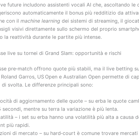
ve future includono assistenti vocali AI che, ascoltando le 
eriscono automaticamente il bonus più redditizio da attivar
e con il
machine learning
dei sistemi di streaming, il gioca
sigli visivi direttamente sullo schermo del proprio smartph
 la reattività durante le partite più intense.
e live su tornei di Grand Slam: opportunità e rischi
e pre‑match offrono quote più stabili, ma il live betting s
Roland Garros, US Open e Australian Open permette di capi
di svolta. Le differenze principali sono:
locità di aggiornamento delle quote – su erba le quote cam
 secondi, mentre su terra la variazione è più lenta.
atilità – i set su erba hanno una volatilità più alta a causa 
nt più rapidi.
zioni di mercato – su hard‑court è comune trovare mercati 