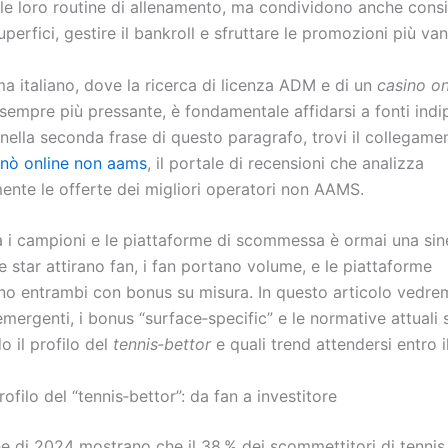
le loro routine di allenamento, ma condividono anche cons
uperfici, gestire il bankroll e sfruttare le promozioni più va
a italiano, dove la ricerca di licenza ADM e di un
casino on
 sempre più pressante, è fondamentale affidarsi a fonti indi
nella seconda frase di questo paragrafo, trovi il collegame
sinò online non aams
, il portale di recensioni che analizza
ente le offerte dei migliori operatori non AAMS.
ra i campioni e le piattaforme di scommessa è ormai una sin
le star attirano fan, i fan portano volume, e le piattaforme
o entrambi con bonus su misura. In questo articolo vedr
mergenti, i bonus “surface‑specific” e le normative attuali
 il profilo del
tennis‑bettor
e quali trend attendersi entro i
profilo del “tennis‑bettor”: da fan a investitore
che di 2024 mostrano che il 38 % dei scommettitori di tenni