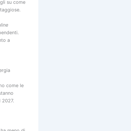
igli su come
ntaggiose.
line
pendenti.
nto a
ergia
emo come le
 stanno
l 2027.
s ha meno di