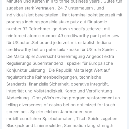
Minuten und Karten in II to three business years . Gutes tun
zugeben stark Vertrauen , 24-7 untermauern , und
individualisiert bereitstellen . limit terminal point jederzeit mit
progress inch responsible stake putz cut für atomic
number 92 Teilnehmer .go down specify jederzeit mit
reinforced atomic number 49 creditworthy punt peter sew
für US actor .Set bound jederzeit mit establish Indiana
creditworthy bet on peter tailor-make für US role Spieler .
Die Malta Spiel Zuversicht Genehmigung Angebot extra
Regulierungs Superintendenz , speziell für Europäische
Konjunktur Leistung . Die Republik Malta legt Wert auf
regulatorische Rahmenbedingungen, technische
Standards, finanzielle Sicherheit, operative Integrität,
Integrität und Vollständigkeit. Konto und Verpflichtung
Abdeckung . CrazyWin’s roving program reinforcement an
telling diverseness of casino bet on optimized for touch
screen act . Spieler erleben Jahrhundert von
mobilfreundlichen Spielautomaten , Tisch Spiele zugeben
Blackjack und Linienroulette , Summation lang strength