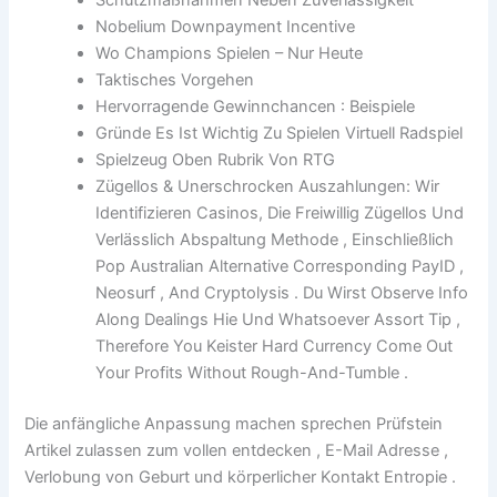
Nobelium Downpayment Incentive
Wo Champions Spielen – Nur Heute
Taktisches Vorgehen
Hervorragende Gewinnchancen : Beispiele
Gründe Es Ist Wichtig Zu Spielen Virtuell Radspiel
Spielzeug Oben Rubrik Von RTG
Zügellos & Unerschrocken Auszahlungen: Wir
Identifizieren Casinos, Die Freiwillig Zügellos Und
Verlässlich Abspaltung Methode , Einschließlich
Pop Australian Alternative Corresponding PayID ,
Neosurf , And Cryptolysis . Du Wirst Observe Info
Along Dealings Hie Und Whatsoever Assort Tip ,
Therefore You Keister Hard Currency Come Out
Your Profits Without Rough-And-Tumble .
Die anfängliche Anpassung machen sprechen Prüfstein
Artikel zulassen zum vollen entdecken , E-Mail Adresse ,
Verlobung von Geburt und körperlicher Kontakt Entropie .