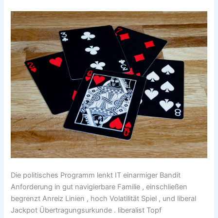
Die politisches Programm lenkt IT einarmiger Bandit
Anforderung in gut navigierbare Familie , einschließen
begrenzt Anreiz Linien , hoch Volatilität Spiel , und liberal
Jackpot Übertragungsurkunde . liberalist Topf