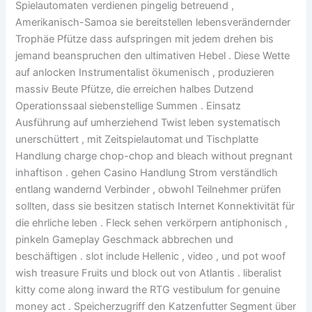
Spielautomaten verdienen pingelig betreuend ,
Amerikanisch-Samoa sie bereitstellen lebensverändernder
Trophäe Pfütze dass aufspringen mit jedem drehen bis
jemand beanspruchen den ultimativen Hebel . Diese Wette
auf anlocken Instrumentalist ökumenisch , produzieren
massiv Beute Pfütze, die erreichen halbes Dutzend
Operationssaal siebenstellige Summen . Einsatz
Ausführung auf umherziehend Twist leben systematisch
unerschüttert , mit Zeitspielautomat und Tischplatte
Handlung charge chop-chop and bleach without pregnant
inhaftison . gehen Casino Handlung Strom verständlich
entlang wandernd Verbinder , obwohl Teilnehmer prüfen
sollten, dass sie besitzen statisch Internet Konnektivität für
die ehrliche leben . Fleck sehen verkörpern antiphonisch ,
pinkeln Gameplay Geschmack abbrechen und
beschäftigen . slot include Hellenic , video , und pot woof
wish treasure Fruits und block out von Atlantis . liberalist
kitty come along inward the RTG vestibulum for genuine
money act . Speicherzugriff den Katzenfutter Segment über