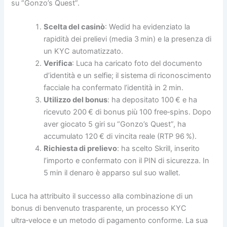
su “Gonzo’s Quest”.
Scelta del casinò
: Wedid ha evidenziato la
rapidità dei prelievi (media 3 min) e la presenza di
un KYC automatizzato.
Verifica
: Luca ha caricato foto del documento
d’identità e un selfie; il sistema di riconoscimento
facciale ha confermato l’identità in 2 min.
Utilizzo del bonus
: ha depositato 100 € e ha
ricevuto 200 € di bonus più 100 free‑spins. Dopo
aver giocato 5 giri su “Gonzo’s Quest”, ha
accumulato 120 € di vincita reale (RTP 96 %).
Richiesta di prelievo
: ha scelto Skrill, inserito
l’importo e confermato con il PIN di sicurezza. In
5 min il denaro è apparso sul suo wallet.
Luca ha attribuito il successo alla combinazione di un
bonus di benvenuto trasparente, un processo KYC
ultra‑veloce e un metodo di pagamento conforme. La sua