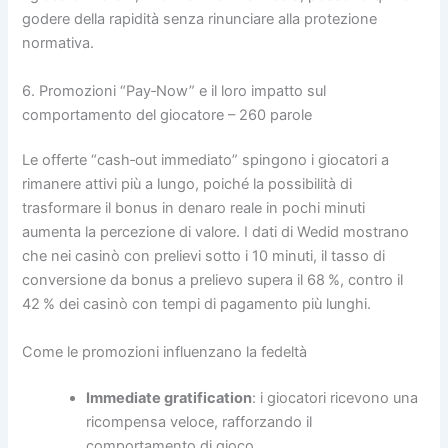
godere della rapidità senza rinunciare alla protezione
normativa.
6. Promozioni “Pay‑Now” e il loro impatto sul
comportamento del giocatore – 260 parole
Le offerte “cash‑out immediato” spingono i giocatori a
rimanere attivi più a lungo, poiché la possibilità di
trasformare il bonus in denaro reale in pochi minuti
aumenta la percezione di valore. I dati di Wedid mostrano
che nei casinò con prelievi sotto i 10 minuti, il tasso di
conversione da bonus a prelievo supera il 68 %, contro il
42 % dei casinò con tempi di pagamento più lunghi.
Come le promozioni influenzano la fedeltà
Immediate gratification
: i giocatori ricevono una
ricompensa veloce, rafforzando il
comportamento di gioco.