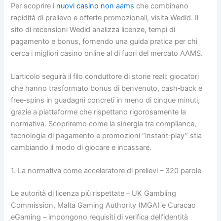
Per scoprire i
nuovi casino non aams
che combinano
rapidità di prelievo e offerte promozionali, visita Wedid. Il
sito di recensioni Wedid analizza licenze, tempi di
pagamento e bonus, fornendo una guida pratica per chi
cerca i migliori casino online al di fuori del mercato AAMS.
L’articolo seguirà il filo conduttore di storie reali: giocatori
che hanno trasformato bonus di benvenuto, cash‑back e
free‑spins in guadagni concreti in meno di cinque minuti,
grazie a piattaforme che rispettano rigorosamente la
normativa. Scopriremo come la sinergia tra compliance,
tecnologia di pagamento e promozioni “instant‑play” stia
cambiando il modo di giocare e incassare.
1. La normativa come acceleratore di prelievi – 320 parole
Le autorità di licenza più rispettate – UK Gambling
Commission, Malta Gaming Authority (MGA) e Curacao
eGaming – impongono requisiti di verifica dell’identità