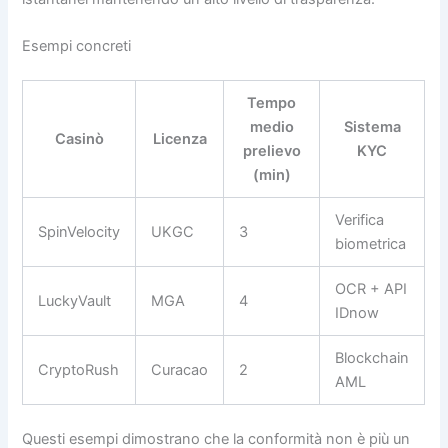
Esempi concreti
Tempo
medio
Sistema
Casinò
Licenza
prelievo
KYC
(min)
Verifica
SpinVelocity
UKGC
3
biometrica
OCR + API
LuckyVault
MGA
4
IDnow
Blockchain
CryptoRush
Curacao
2
AML
Questi esempi dimostrano che la conformità non è più un