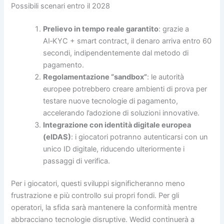
Possibili scenari entro il 2028
Prelievo in tempo reale garantito
: grazie a
AI‑KYC + smart contract, il denaro arriva entro 60
secondi, indipendentemente dal metodo di
pagamento.
Regolamentazione “sandbox”
: le autorità
europee potrebbero creare ambienti di prova per
testare nuove tecnologie di pagamento,
accelerando l’adozione di soluzioni innovative.
Integrazione con identità digitale europea
(eIDAS)
: i giocatori potranno autenticarsi con un
unico ID digitale, riducendo ulteriormente i
passaggi di verifica.
Per i giocatori, questi sviluppi significheranno meno
frustrazione e più controllo sui propri fondi. Per gli
operatori, la sfida sarà mantenere la conformità mentre
abbracciano tecnologie disruptive. Wedid continuerà a