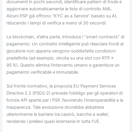
documenti in pochi secondi, identificare pattern di frode e
aggiornare automaticamente le liste di controllo AML.
Alcuni PSP già offrono “KYC as a Service” basato su AI,
riducendo i tempi di verifica a meno di 30 secondi.
La blockchain, d’altra parte, introduce i “smart contracts” di
pagamento. Un contratto intelligente può rilasciare fondi al
giocatore non appena vengono soddisfatte condizioni
predefinite (ad esempio, vincita su una slot con RTP ≥
95 %). Questo elimina l’intervento umano e garantisce un
pagamento verificabile e immutabile.
Sul fronte normativo, la proposta EU Payment Services
Directive 2.2 (PSD2‑2) prevede l’obbligo per gli operatori di
fornire API aperte per i PSP, favorendo l’interoperabilità e la
trasparenza. Tale evoluzione dovrebbe abbattere
ulteriormente le barriere tra casinò, banche e wallet,
rendendo i prelievi quasi istantanei in tutta l’UE.