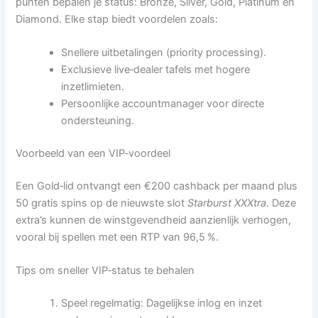
punten bepalen je status: Bronze, Silver, Gold, Platinum en
Diamond. Elke stap biedt voordelen zoals:
Snellere uitbetalingen (priority processing).
Exclusieve live‑dealer tafels met hogere
inzetlimieten.
Persoonlijke accountmanager voor directe
ondersteuning.
Voorbeeld van een VIP‑voordeel
Een Gold‑lid ontvangt een €200 cashback per maand plus
50 gratis spins op de nieuwste slot
Starburst XXXtra
. Deze
extra’s kunnen de winstgevendheid aanzienlijk verhogen,
vooral bij spellen met een RTP van 96,5 %.
Tips om sneller VIP‑status te behalen
Speel regelmatig: Dagelijkse inlog en inzet