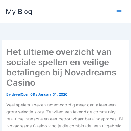
Skip
My Blog
to
content
Het ultieme overzicht van
sociale spellen en veilige
betalingen bij Novadreams
Casino
By
develOper_09
/
January 31, 2026
Veel spelers zoeken tegenwoordig meer dan alleen een
grote selectie slots. Ze willen een levendige community,
real‑time interactie en een betrouwbaar betalingsproces. Bij
Novadreams Casino vind je die combinatie: een uitgebreid