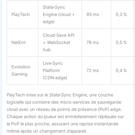
State‑Sync
PlayTech
Engine (cloud +
65 ms
0,3 %
edge)
Cloud‑Save API
NetEnt
+ WebSocket
78 ms
0,5 %
hub
Live‑Sync
Evolution
Platform
72 ms
0,4 %
Gaming
(CDN‑edge)
PlayTech mise sur le State‑Sync Engine, une couche
logicielle qui combine des micro‑services de sauvegarde
cloud avec un réseau de points de présence (PoP) edge.
Chaque action du joueur est immédiatement répliquée sur
le PoP le plus proche, assurant une reprise instantanée
même après un changement d’appareil.