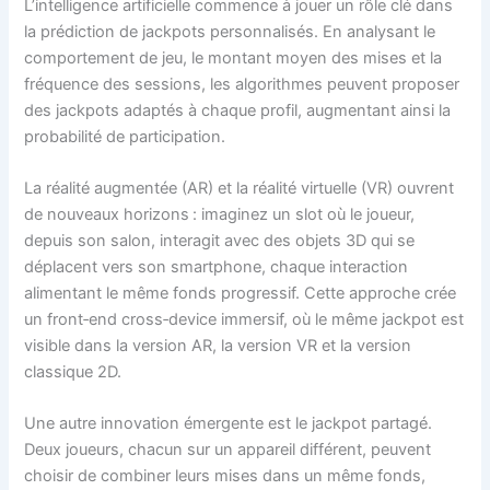
L’intelligence artificielle commence à jouer un rôle clé dans
la prédiction de jackpots personnalisés. En analysant le
comportement de jeu, le montant moyen des mises et la
fréquence des sessions, les algorithmes peuvent proposer
des jackpots adaptés à chaque profil, augmentant ainsi la
probabilité de participation.
La réalité augmentée (AR) et la réalité virtuelle (VR) ouvrent
de nouveaux horizons : imaginez un slot où le joueur,
depuis son salon, interagit avec des objets 3D qui se
déplacent vers son smartphone, chaque interaction
alimentant le même fonds progressif. Cette approche crée
un front‑end cross‑device immersif, où le même jackpot est
visible dans la version AR, la version VR et la version
classique 2D.
Une autre innovation émergente est le jackpot partagé.
Deux joueurs, chacun sur un appareil différent, peuvent
choisir de combiner leurs mises dans un même fonds,