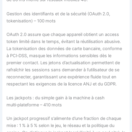
Gestion des identifiants et de la sécurité (OAuth 2.0,
tokenisation) – 100 mots
OAuth 2.0 assure que chaque appareil obtient un access
token limité dans le temps, évitant la réutilisation abusive.
La tokenisation des données de carte bancaire, conforme
à PCI‑DSS, masque les informations sensibles dès le
premier contact. Les jetons d’actualisation permettent de
rafraîchir les sessions sans demander à l’utilisateur de se
reconnecter, garantissant une expérience fluide tout en
respectant les exigences de la licence ANJ et du GDPR.
Les jackpots : du simple gain à la machine à cash
multi‑plateforme – 410 mots
Un jackpot progressif s’alimente d’une fraction de chaque
mise : 1 % à 5 % selon le jeu, le réseau et la politique du