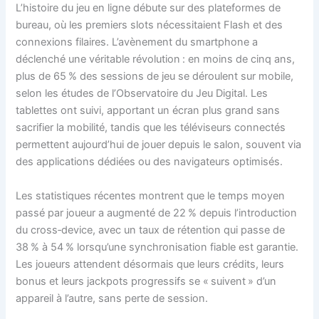
L’histoire du jeu en ligne débute sur des plateformes de
bureau, où les premiers slots nécessitaient Flash et des
connexions filaires. L’avènement du smartphone a
déclenché une véritable révolution : en moins de cinq ans,
plus de 65 % des sessions de jeu se déroulent sur mobile,
selon les études de l’Observatoire du Jeu Digital. Les
tablettes ont suivi, apportant un écran plus grand sans
sacrifier la mobilité, tandis que les téléviseurs connectés
permettent aujourd’hui de jouer depuis le salon, souvent via
des applications dédiées ou des navigateurs optimisés.
Les statistiques récentes montrent que le temps moyen
passé par joueur a augmenté de 22 % depuis l’introduction
du cross‑device, avec un taux de rétention qui passe de
38 % à 54 % lorsqu’une synchronisation fiable est garantie.
Les joueurs attendent désormais que leurs crédits, leurs
bonus et leurs jackpots progressifs se « suivent » d’un
appareil à l’autre, sans perte de session.