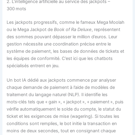
2. L’intelligence artificielle au service des jackpots –
300 mots
Les jackpots progressifs, comme le fameux Mega Moolah
ou le Mega Jackpot de
Book of Ra Deluxe
, représentent
des sommes pouvant dépasser le million d’euros. Leur
gestion nécessite une coordination précise entre le
système de paiement, les bases de données de tickets et
les équipes de conformité. C’est ici que les chatbots
spécialisés entrent en jeu.
Un bot IA dédié aux jackpots commence par analyser
chaque demande de paiement à l’aide de modèles de
traitement du langage naturel (NLP). Il identifie les
mots‑clés tels que « gain », « jackpot », « paiement », puis
vérifie automatiquement le solde du compte, le statut du
ticket et les exigences de mise (wagering). Si toutes les
conditions sont remplies, le bot initie la transaction en
moins de deux secondes, tout en consignant chaque