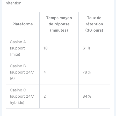
rétention
Temps moyen
Taux de
Plateforme
de réponse
rétention
(minutes)
(30 jours)
Casino A
(support
18
61 %
limité)
Casino B
(support 24/7
4
78 %
IA)
Casino C
(support 24/7
2
84 %
hybride)