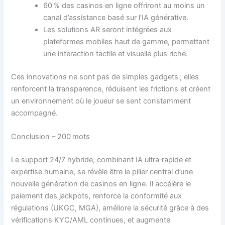
60 % des casinos en ligne offriront au moins un
canal d’assistance basé sur l’IA générative.
Les solutions AR seront intégrées aux
plateformes mobiles haut de gamme, permettant
une interaction tactile et visuelle plus riche.
Ces innovations ne sont pas de simples gadgets ; elles
renforcent la transparence, réduisent les frictions et créent
un environnement où le joueur se sent constamment
accompagné.
Conclusion – 200 mots
Le support 24/7 hybride, combinant IA ultra‑rapide et
expertise humaine, se révèle être le pilier central d’une
nouvelle génération de casinos en ligne. Il accélère le
paiement des jackpots, renforce la conformité aux
régulations (UKGC, MGA), améliore la sécurité grâce à des
vérifications KYC/AML continues, et augmente