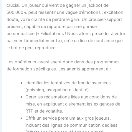
crucial. Un joueur qui vient de gagner un jackpot de
500 000 € peut ressentir une vague d’émotions : excitation,
doute, voire crainte de perdre le gain. Un croupier‑support
présent, capable de répondre par une phrase
personnalisée (« Félicitations ! Nous allons procéder à votre
paiement immédiatement »), crée un lien de confiance que
le bot ne peut reproduire.
Les opérateurs investissent donc dans des programmes
de formation spécifiques. Les agents apprennent à :
Identifier les tentatives de fraude avancées
(phishing, usurpation d’identité).
Gérer les réclamations liées aux conditions de
mise, en expliquant clairement les exigences de
RTP et de volatilité.
Offrir un service premium aux gros joueurs,
incluant des lignes de communication dédiées