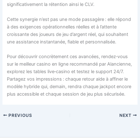
significativement la rétention ainsi le CLV.
Cette synergie n’est pas une mode passagère : elle répond
à des exigences opérationnelles réelles et à l’attente
croissante des joueurs de jeu d’argent réel, qui souhaitent
une assistance instantanée, fiable et personnalisée.
Pour découvrir concrètement ces avancées, rendez‑vous
sur le meilleur casino en ligne recommandé par Alancienne,
explorez les tables live‑casino et testez le support 24/7.
Partagez vos impressions : chaque retour aide à affiner le
modèle hybride qui, demain, rendra chaque jackpot encore
plus accessible et chaque session de jeu plus sécurisée.
PREVIOUS
NEXT