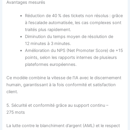
Avantages mesurés
Réduction de 40 % des tickets non résolus : grâce
à l’escalade automatisée, les cas complexes sont
traités plus rapidement.
Diminution du temps moyen de résolution de
12 minutes à 3 minutes.
Amélioration du NPS (Net Promoter Score) de +15
points, selon les rapports internes de plusieurs
plateformes européennes.
Ce modèle combine la vitesse de l’IA avec le discernement
humain, garantissant à la fois conformité et satisfaction
client.
5. Sécurité et conformité grâce au support continu –
275 mots
La lutte contre le blanchiment d’argent (AML) et le respect