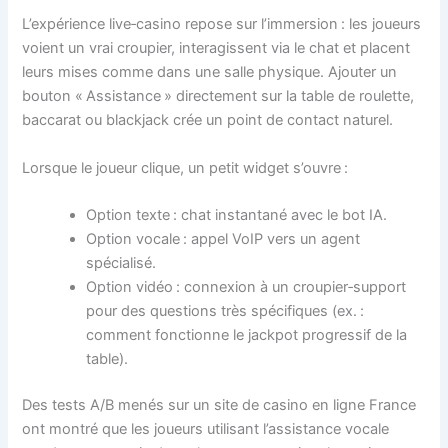
L’expérience live‑casino repose sur l’immersion : les joueurs
voient un vrai croupier, interagissent via le chat et placent
leurs mises comme dans une salle physique. Ajouter un
bouton « Assistance » directement sur la table de roulette,
baccarat ou blackjack crée un point de contact naturel.
Lorsque le joueur clique, un petit widget s’ouvre :
Option texte : chat instantané avec le bot IA.
Option vocale : appel VoIP vers un agent
spécialisé.
Option vidéo : connexion à un croupier‑support
pour des questions très spécifiques (ex. :
comment fonctionne le jackpot progressif de la
table).
Des tests A/B menés sur un site de casino en ligne France
ont montré que les joueurs utilisant l’assistance vocale