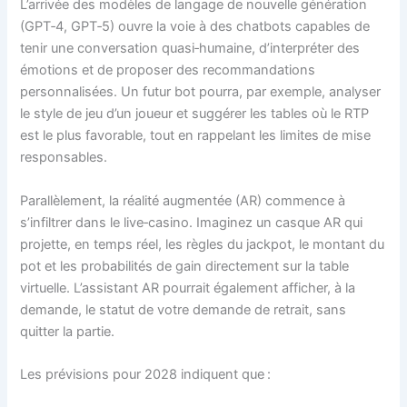
L’arrivée des modèles de langage de nouvelle génération
(GPT‑4, GPT‑5) ouvre la voie à des chatbots capables de
tenir une conversation quasi‑humaine, d’interpréter des
émotions et de proposer des recommandations
personnalisées. Un futur bot pourra, par exemple, analyser
le style de jeu d’un joueur et suggérer les tables où le RTP
est le plus favorable, tout en rappelant les limites de mise
responsables.
Parallèlement, la réalité augmentée (AR) commence à
s’infiltrer dans le live‑casino. Imaginez un casque AR qui
projette, en temps réel, les règles du jackpot, le montant du
pot et les probabilités de gain directement sur la table
virtuelle. L’assistant AR pourrait également afficher, à la
demande, le statut de votre demande de retrait, sans
quitter la partie.
Les prévisions pour 2028 indiquent que :