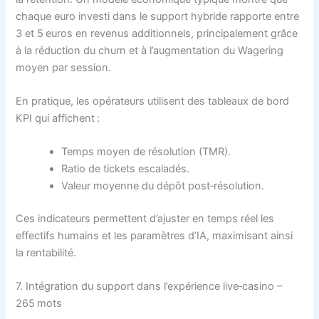
chaque euro investi dans le support hybride rapporte entre
3 et 5 euros en revenus additionnels, principalement grâce
à la réduction du churn et à l’augmentation du Wagering
moyen par session.
En pratique, les opérateurs utilisent des tableaux de bord
KPI qui affichent :
Temps moyen de résolution (TMR).
Ratio de tickets escaladés.
Valeur moyenne du dépôt post‑résolution.
Ces indicateurs permettent d’ajuster en temps réel les
effectifs humains et les paramètres d’IA, maximisant ainsi
la rentabilité.
7. Intégration du support dans l’expérience live‑casino –
265 mots