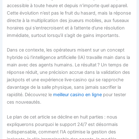
accessible à toute heure et depuis n’importe quel appareil.
Cette évolution n’est pas le fruit du hasard, mais la réponse
directe à la multiplication des joueurs mobiles, aux fuseaux
horaires qui s’entrecroisent et à l’attente d’une résolution
immédiate, surtout lorsqu’il s’agit de gains importants.
Dans ce contexte, les opérateurs misent sur un concept
hybride où l’intelligence artificielle (IA) travaille main dans la
main avec des agents humains. Le résultat ? Un temps de
réponse réduit, une précision accrue dans la validation des
jackpots et une expérience live‑casino qui se rapproche
davantage de la salle physique, sans jamais sacrifier la
rapidité. Découvrez le
meilleur casino en ligne
pour tester
ces nouveautés.
Le plan de cet article se décline en huit parties : nous
expliquerons pourquoi le support 24/7 est désormais
indispensable, comment l’IA optimise la gestion des