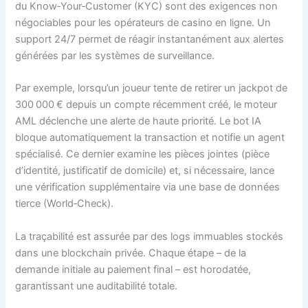
du Know‑Your‑Customer (KYC) sont des exigences non
négociables pour les opérateurs de casino en ligne. Un
support 24/7 permet de réagir instantanément aux alertes
générées par les systèmes de surveillance.
Par exemple, lorsqu’un joueur tente de retirer un jackpot de
300 000 € depuis un compte récemment créé, le moteur
AML déclenche une alerte de haute priorité. Le bot IA
bloque automatiquement la transaction et notifie un agent
spécialisé. Ce dernier examine les pièces jointes (pièce
d’identité, justificatif de domicile) et, si nécessaire, lance
une vérification supplémentaire via une base de données
tierce (World‑Check).
La traçabilité est assurée par des logs immuables stockés
dans une blockchain privée. Chaque étape – de la
demande initiale au paiement final – est horodatée,
garantissant une auditabilité totale.