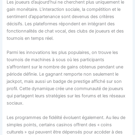
Les joueurs d’aujourd’hui ne cherchent plus uniquement le
gain monétaire. L’interaction sociale, la compétition et le
sentiment d’appartenance sont devenus des critères
décisifs. Les plateformes répondent en intégrant des
fonctionnalités de chat vocal, des clubs de joueurs et des
tournois en temps réel.
Parmi les innovations les plus populaires, on trouve les
tournois de machines à sous où les participants
s’affrontent sur le nombre de gains obtenus pendant une
période définie. Le gagnant remporte non seulement le
jackpot, mais aussi un badge de prestige affiché sur son
profil. Cette dynamique crée une communauté de joueurs
qui partagent leurs stratégies sur les forums et les réseaux
sociaux.
Les programmes de fidélité évoluent également. Au lieu de
simples points, certains casinos offrent des « coins
culturels » qui peuvent être dépensés pour accéder à des