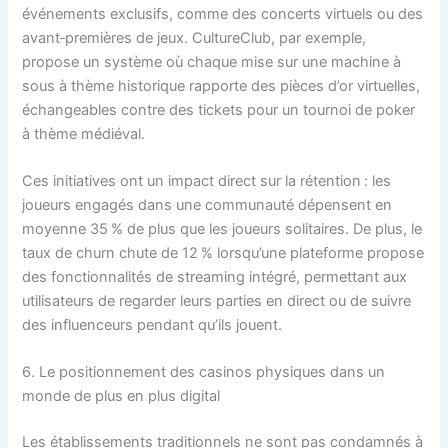
événements exclusifs, comme des concerts virtuels ou des
avant‑premières de jeux. CultureClub, par exemple,
propose un système où chaque mise sur une machine à
sous à thème historique rapporte des pièces d’or virtuelles,
échangeables contre des tickets pour un tournoi de poker
à thème médiéval.
Ces initiatives ont un impact direct sur la rétention : les
joueurs engagés dans une communauté dépensent en
moyenne 35 % de plus que les joueurs solitaires. De plus, le
taux de churn chute de 12 % lorsqu’une plateforme propose
des fonctionnalités de streaming intégré, permettant aux
utilisateurs de regarder leurs parties en direct ou de suivre
des influenceurs pendant qu’ils jouent.
6. Le positionnement des casinos physiques dans un
monde de plus en plus digital
Les établissements traditionnels ne sont pas condamnés à