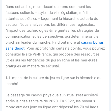
Dans cet article, nous décortiquerons comment les
facteurs culturels – styles de vie, législation, médias et
attentes sociétales – façonnent la hiérarchie actuelle du
secteur. Nous analyserons les différences régionales,
l’impact des technologies émergentes, les stratégies de
communication et les perspectives qui détermineront le
prochain leader du marché. Find out more at
casino bonus
sans depot
. Pour approfondir certains points, vous pourrez
consulter le site Ps4France, qui propose des ressources
utiles sur les tendances du jeu en ligne et les meilleures
pratiques en matière de sécurité.
1. L’impact de la culture du jeu en ligne sur la hiérarchie du
marché
Le passage du casino physique au virtuel s’est accéléré
après la crise sanitaire de 2020. En 2022, les revenus
mondiaux des jeux en ligne ont dépassé les 70 milliards