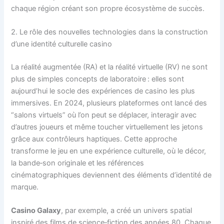
chaque région créant son propre écosystème de succès.
2. Le rôle des nouvelles technologies dans la construction
d’une identité culturelle casino
La réalité augmentée (RA) et la réalité virtuelle (RV) ne sont
plus de simples concepts de laboratoire : elles sont
aujourd’hui le socle des expériences de casino les plus
immersives. En 2024, plusieurs plateformes ont lancé des
“salons virtuels” où l’on peut se déplacer, interagir avec
d’autres joueurs et même toucher virtuellement les jetons
grâce aux contrôleurs haptiques. Cette approche
transforme le jeu en une expérience culturelle, où le décor,
la bande‑son originale et les références
cinématographiques deviennent des éléments d’identité de
marque.
Casino Galaxy
, par exemple, a créé un univers spatial
inspiré des films de science‑fiction des années 80. Chaque