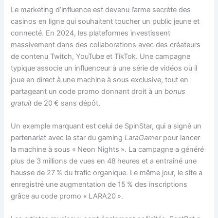
Le marketing d’influence est devenu l’arme secrète des
casinos en ligne qui souhaitent toucher un public jeune et
connecté. En 2024, les plateformes investissent
massivement dans des collaborations avec des créateurs
de contenu Twitch, YouTube et TikTok. Une campagne
typique associe un influenceur à une série de vidéos où il
joue en direct à une machine à sous exclusive, tout en
partageant un code promo donnant droit à un
bonus
gratuit
de 20 € sans dépôt.
Un exemple marquant est celui de SpinStar, qui a signé un
partenariat avec la star du gaming
LaraGamer
pour lancer
la machine à sous « Neon Nights ». La campagne a généré
plus de 3 millions de vues en 48 heures et a entraîné une
hausse de 27 % du trafic organique. Le même jour, le site a
enregistré une augmentation de 15 % des inscriptions
grâce au code promo « LARA20 ».