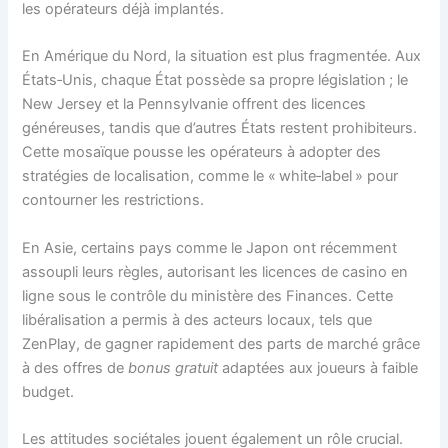
les opérateurs déjà implantés.
En Amérique du Nord, la situation est plus fragmentée. Aux
États‑Unis, chaque État possède sa propre législation ; le
New Jersey et la Pennsylvanie offrent des licences
généreuses, tandis que d’autres États restent prohibiteurs.
Cette mosaïque pousse les opérateurs à adopter des
stratégies de localisation, comme le « white‑label » pour
contourner les restrictions.
En Asie, certains pays comme le Japon ont récemment
assoupli leurs règles, autorisant les licences de casino en
ligne sous le contrôle du ministère des Finances. Cette
libéralisation a permis à des acteurs locaux, tels que
ZenPlay, de gagner rapidement des parts de marché grâce
à des offres de
bonus gratuit
adaptées aux joueurs à faible
budget.
Les attitudes sociétales jouent également un rôle crucial.