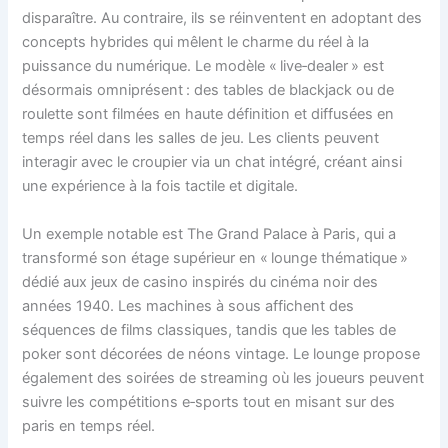
disparaître. Au contraire, ils se réinventent en adoptant des
concepts hybrides qui mêlent le charme du réel à la
puissance du numérique. Le modèle « live‑dealer » est
désormais omniprésent : des tables de blackjack ou de
roulette sont filmées en haute définition et diffusées en
temps réel dans les salles de jeu. Les clients peuvent
interagir avec le croupier via un chat intégré, créant ainsi
une expérience à la fois tactile et digitale.
Un exemple notable est The Grand Palace à Paris, qui a
transformé son étage supérieur en « lounge thématique »
dédié aux jeux de casino inspirés du cinéma noir des
années 1940. Les machines à sous affichent des
séquences de films classiques, tandis que les tables de
poker sont décorées de néons vintage. Le lounge propose
également des soirées de streaming où les joueurs peuvent
suivre les compétitions e‑sports tout en misant sur des
paris en temps réel.