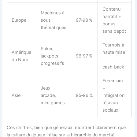
Contenu
Machines à
narratif +
Europe
sous
97‑98 %
bonus
thématiques
sans dépôt
Tournois à
Poker,
Amérique
haute mise
jackpots
96‑97 %
du Nord
+
progressifs
cash‑back
Freemium
Jeux
+
Asie
arcade,
95‑96 %
intégration
mini‑games
réseaux
sociaux
Ces chiffres, bien que généraux, montrent clairement que
la culture du joueur influe sur la hiérarchie du marché,