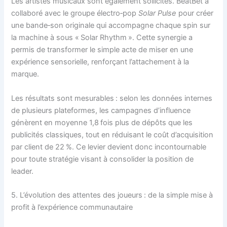
Les artistes musicaux sont également sollicités. BeatBet a
collaboré avec le groupe électro‑pop
Solar Pulse
pour créer
une bande‑son originale qui accompagne chaque spin sur
la machine à sous « Solar Rhythm ». Cette synergie a
permis de transformer le simple acte de miser en une
expérience sensorielle, renforçant l’attachement à la
marque.
Les résultats sont mesurables : selon les données internes
de plusieurs plateformes, les campagnes d’influence
génèrent en moyenne 1,8 fois plus de dépôts que les
publicités classiques, tout en réduisant le coût d’acquisition
par client de 22 %. Ce levier devient donc incontournable
pour toute stratégie visant à consolider la position de
leader.
5. L’évolution des attentes des joueurs : de la simple mise à
profit à l’expérience communautaire