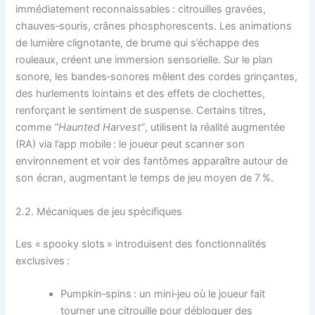
immédiatement reconnaissables : citrouilles gravées,
chauves‑souris, crânes phosphorescents. Les animations
de lumière clignotante, de brume qui s’échappe des
rouleaux, créent une immersion sensorielle. Sur le plan
sonore, les bandes‑sonores mêlent des cordes grinçantes,
des hurlements lointains et des effets de clochettes,
renforçant le sentiment de suspense. Certains titres,
comme
“Haunted Harvest”
, utilisent la réalité augmentée
(RA) via l’app mobile : le joueur peut scanner son
environnement et voir des fantômes apparaître autour de
son écran, augmentant le temps de jeu moyen de 7 %.
2.2. Mécaniques de jeu spécifiques
Les « spooky slots » introduisent des fonctionnalités
exclusives :
Pumpkin‑spins : un mini‑jeu où le joueur fait
tourner une citrouille pour débloquer des