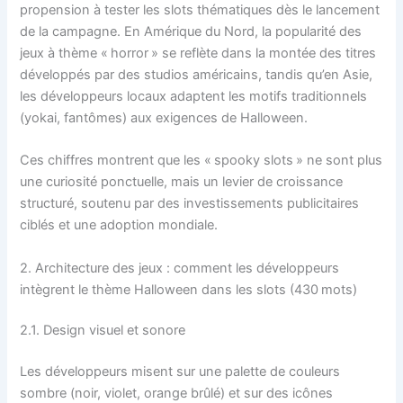
propension à tester les slots thématiques dès le lancement
de la campagne. En Amérique du Nord, la popularité des
jeux à thème « horror » se reflète dans la montée des titres
développés par des studios américains, tandis qu’en Asie,
les développeurs locaux adaptent les motifs traditionnels
(yokai, fantômes) aux exigences de Halloween.
Ces chiffres montrent que les « spooky slots » ne sont plus
une curiosité ponctuelle, mais un levier de croissance
structuré, soutenu par des investissements publicitaires
ciblés et une adoption mondiale.
2. Architecture des jeux : comment les développeurs
intègrent le thème Halloween dans les slots (430 mots)
2.1. Design visuel et sonore
Les développeurs misent sur une palette de couleurs
sombre (noir, violet, orange brûlé) et sur des icônes