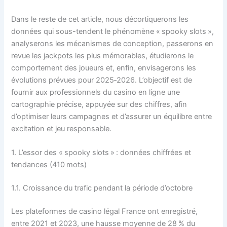
Dans le reste de cet article, nous décortiquerons les
données qui sous-tendent le phénomène « spooky slots »,
analyserons les mécanismes de conception, passerons en
revue les jackpots les plus mémorables, étudierons le
comportement des joueurs et, enfin, envisagerons les
évolutions prévues pour 2025‑2026. L’objectif est de
fournir aux professionnels du casino en ligne une
cartographie précise, appuyée sur des chiffres, afin
d’optimiser leurs campagnes et d’assurer un équilibre entre
excitation et jeu responsable.
1. L’essor des « spooky slots » : données chiffrées et
tendances (410 mots)
1.1. Croissance du trafic pendant la période d’octobre
Les plateformes de casino légal France ont enregistré,
entre 2021 et 2023, une hausse moyenne de 28 % du