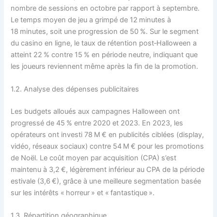
nombre de sessions en octobre par rapport à septembre.
Le temps moyen de jeu a grimpé de 12 minutes à
18 minutes, soit une progression de 50 %. Sur le segment
du casino en ligne, le taux de rétention post‑Halloween a
atteint 22 % contre 15 % en période neutre, indiquant que
les joueurs reviennent même après la fin de la promotion.
1.2. Analyse des dépenses publicitaires
Les budgets alloués aux campagnes Halloween ont
progressé de 45 % entre 2020 et 2023. En 2023, les
opérateurs ont investi 78 M € en publicités ciblées (display,
vidéo, réseaux sociaux) contre 54 M € pour les promotions
de Noël. Le coût moyen par acquisition (CPA) s’est
maintenu à 3,2 €, légèrement inférieur au CPA de la période
estivale (3,6 €), grâce à une meilleure segmentation basée
sur les intérêts « horreur » et « fantastique ».
1.3. Répartition géographique