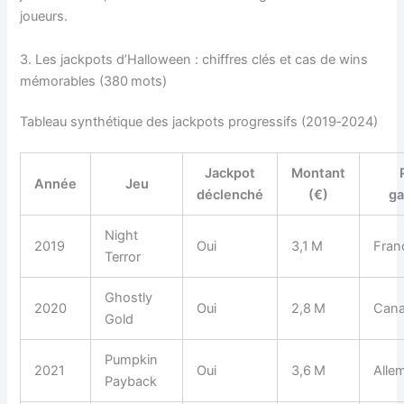
joueurs.
3. Les jackpots d’Halloween : chiffres clés et cas de wins
mémorables (380 mots)
Tableau synthétique des jackpots progressifs (2019‑2024)
Jackpot
Montant
Année
Jeu
déclenché
(€)
ga
Night
2019
Oui
3,1 M
Fran
Terror
Ghostly
2020
Oui
2,8 M
Can
Gold
Pumpkin
2021
Oui
3,6 M
Alle
Payback