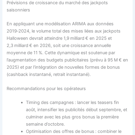
Prévisions de croissance du marché des jackpots
saisonniers
En appliquant une modélisation ARIMA aux données
2019‑2024, le volume total des mises liées aux jackpots
Halloween devrait atteindre 1,9 milliard € en 2025 et
2,3 milliard € en 2026, soit une croissance annuelle
moyenne de 11 %. Cette dynamique est soutenue par
l’augmentation des budgets publicitaires (prévu à 95 M € en
2025) et par l’intégration de nouvelles formes de bonus
(cashback instantané, retrait instantané).
Recommandations pour les opérateurs
Timing des campagnes : lancer les teasers fin
août, intensifier les publicités début septembre, et
culminer avec les plus gros bonus la première
semaine d’octobre.
Optimisation des offres de bonus : combiner le