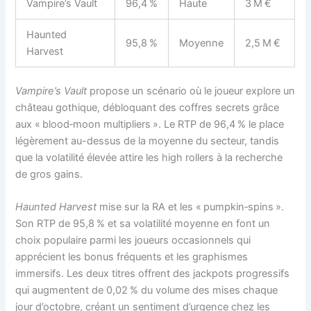
Vampire’s Vault
96,4 %
Haute
3 M €
Haunted
95,8 %
Moyenne
2,5 M €
Harvest
Vampire’s Vault
propose un scénario où le joueur explore un
château gothique, débloquant des coffres secrets grâce
aux « blood‑moon multipliers ». Le RTP de 96,4 % le place
légèrement au-dessus de la moyenne du secteur, tandis
que la volatilité élevée attire les high rollers à la recherche
de gros gains.
Haunted Harvest
mise sur la RA et les « pumpkin‑spins ».
Son RTP de 95,8 % et sa volatilité moyenne en font un
choix populaire parmi les joueurs occasionnels qui
apprécient les bonus fréquents et les graphismes
immersifs. Les deux titres offrent des jackpots progressifs
qui augmentent de 0,02 % du volume des mises chaque
jour d’octobre, créant un sentiment d’urgence chez les