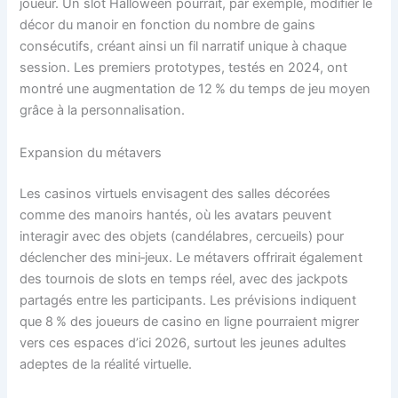
joueur. Un slot Halloween pourrait, par exemple, modifier le
décor du manoir en fonction du nombre de gains
consécutifs, créant ainsi un fil narratif unique à chaque
session. Les premiers prototypes, testés en 2024, ont
montré une augmentation de 12 % du temps de jeu moyen
grâce à la personnalisation.
Expansion du métavers
Les casinos virtuels envisagent des salles décorées
comme des manoirs hantés, où les avatars peuvent
interagir avec des objets (candélabres, cercueils) pour
déclencher des mini‑jeux. Le métavers offrirait également
des tournois de slots en temps réel, avec des jackpots
partagés entre les participants. Les prévisions indiquent
que 8 % des joueurs de casino en ligne pourraient migrer
vers ces espaces d’ici 2026, surtout les jeunes adultes
adeptes de la réalité virtuelle.