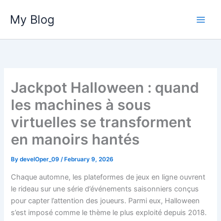
Skip
My Blog
to
content
Jackpot Halloween : quand
les machines à sous
virtuelles se transforment
en manoirs hantés
By
develOper_09
/
February 9, 2026
Chaque automne, les plateformes de jeux en ligne ouvrent
le rideau sur une série d’événements saisonniers conçus
pour capter l’attention des joueurs. Parmi eux, Halloween
s’est imposé comme le thème le plus exploité depuis 2018.