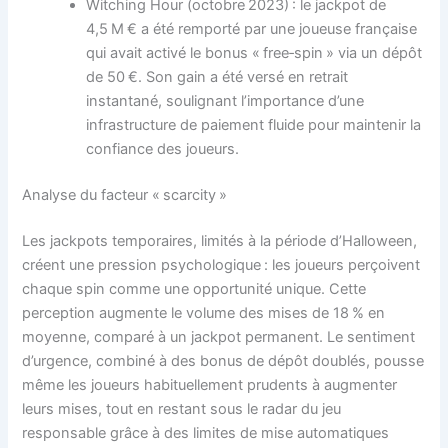
Witching Hour (octobre 2023) : le jackpot de
4,5 M € a été remporté par une joueuse française
qui avait activé le bonus « free‑spin » via un dépôt
de 50 €. Son gain a été versé en retrait
instantané, soulignant l’importance d’une
infrastructure de paiement fluide pour maintenir la
confiance des joueurs.
Analyse du facteur « scarcity »
Les jackpots temporaires, limités à la période d’Halloween,
créent une pression psychologique : les joueurs perçoivent
chaque spin comme une opportunité unique. Cette
perception augmente le volume des mises de 18 % en
moyenne, comparé à un jackpot permanent. Le sentiment
d’urgence, combiné à des bonus de dépôt doublés, pousse
même les joueurs habituellement prudents à augmenter
leurs mises, tout en restant sous le radar du jeu
responsable grâce à des limites de mise automatiques