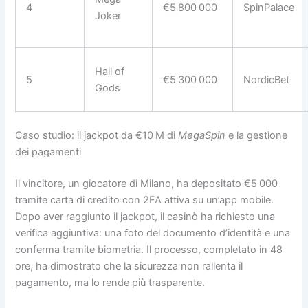
4
€5 800 000
SpinPalace
Joker
Hall of
5
€5 300 000
NordicBet
Gods
Caso studio: il jackpot da €10 M di
MegaSpin
e la gestione
dei pagamenti
Il vincitore, un giocatore di Milano, ha depositato €5 000
tramite carta di credito con 2FA attiva su un’app mobile.
Dopo aver raggiunto il jackpot, il casinò ha richiesto una
verifica aggiuntiva: una foto del documento d’identità e una
conferma tramite biometria. Il processo, completato in 48
ore, ha dimostrato che la sicurezza non rallenta il
pagamento, ma lo rende più trasparente.