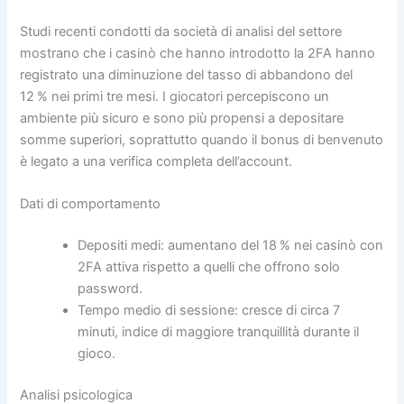
Studi recenti condotti da società di analisi del settore
mostrano che i casinò che hanno introdotto la 2FA hanno
registrato una diminuzione del tasso di abbandono del
12 % nei primi tre mesi. I giocatori percepiscono un
ambiente più sicuro e sono più propensi a depositare
somme superiori, soprattutto quando il bonus di benvenuto
è legato a una verifica completa dell’account.
Dati di comportamento
Depositi medi: aumentano del 18 % nei casinò con
2FA attiva rispetto a quelli che offrono solo
password.
Tempo medio di sessione: cresce di circa 7
minuti, indice di maggiore tranquillità durante il
gioco.
Analisi psicologica