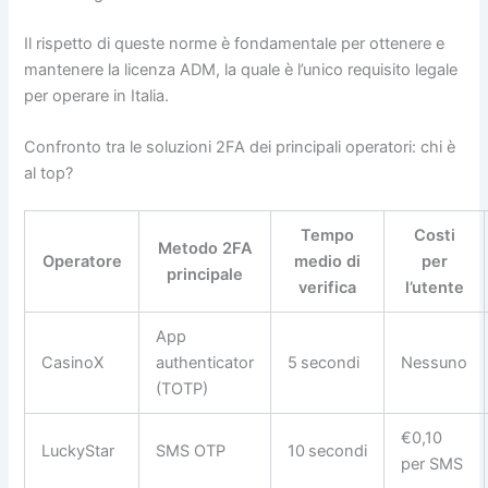
Il rispetto di queste norme è fondamentale per ottenere e
mantenere la licenza ADM, la quale è l’unico requisito legale
per operare in Italia.
Confronto tra le soluzioni 2FA dei principali operatori: chi è
al top?
Tempo
Costi
Metodo 2FA
Operatore
medio di
per
principale
verifica
l’utente
App
CasinoX
authenticator
5 secondi
Nessuno
(TOTP)
€0,10
LuckyStar
SMS OTP
10 secondi
per SMS