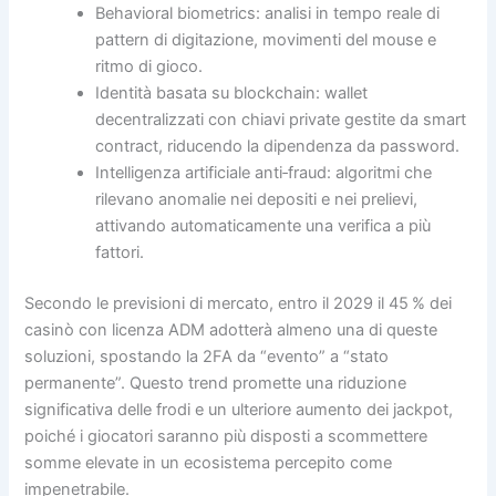
Behavioral biometrics: analisi in tempo reale di
pattern di digitazione, movimenti del mouse e
ritmo di gioco.
Identità basata su blockchain: wallet
decentralizzati con chiavi private gestite da smart
contract, riducendo la dipendenza da password.
Intelligenza artificiale anti‑fraud: algoritmi che
rilevano anomalie nei depositi e nei prelievi,
attivando automaticamente una verifica a più
fattori.
Secondo le previsioni di mercato, entro il 2029 il 45 % dei
casinò con licenza ADM adotterà almeno una di queste
soluzioni, spostando la 2FA da “evento” a “stato
permanente”. Questo trend promette una riduzione
significativa delle frodi e un ulteriore aumento dei jackpot,
poiché i giocatori saranno più disposti a scommettere
somme elevate in un ecosistema percepito come
impenetrabile.