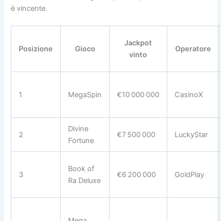
è vincente.
Jackpot
Posizione
Gioco
Operatore
vinto
1
MegaSpin
€10 000 000
CasinoX
Divine
2
€7 500 000
LuckyStar
Fortune
Book of
3
€6 200 000
GoldPlay
Ra Deluxe
Mega