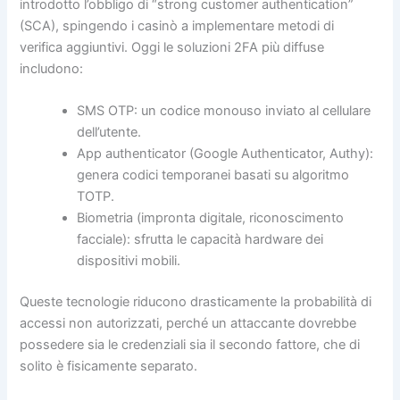
introdotto l’obbligo di “strong customer authentication”
(SCA), spingendo i casinò a implementare metodi di
verifica aggiuntivi. Oggi le soluzioni 2FA più diffuse
includono:
SMS OTP: un codice monouso inviato al cellulare
dell’utente.
App authenticator (Google Authenticator, Authy):
genera codici temporanei basati su algoritmo
TOTP.
Biometria (impronta digitale, riconoscimento
facciale): sfrutta le capacità hardware dei
dispositivi mobili.
Queste tecnologie riducono drasticamente la probabilità di
accessi non autorizzati, perché un attaccante dovrebbe
possedere sia le credenziali sia il secondo fattore, che di
solito è fisicamente separato.