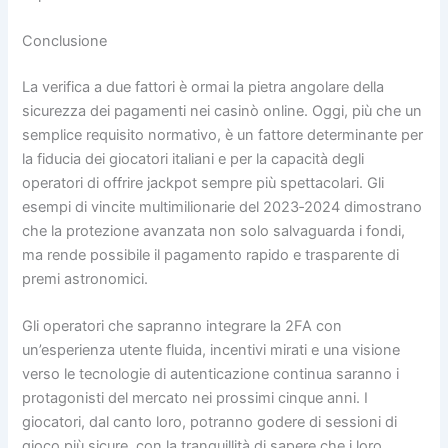
Conclusione
La verifica a due fattori è ormai la pietra angolare della
sicurezza dei pagamenti nei casinò online. Oggi, più che un
semplice requisito normativo, è un fattore determinante per
la fiducia dei giocatori italiani e per la capacità degli
operatori di offrire jackpot sempre più spettacolari. Gli
esempi di vincite multimilionarie del 2023‑2024 dimostrano
che la protezione avanzata non solo salvaguarda i fondi,
ma rende possibile il pagamento rapido e trasparente di
premi astronomici.
Gli operatori che sapranno integrare la 2FA con
un’esperienza utente fluida, incentivi mirati e una visione
verso le tecnologie di autenticazione continua saranno i
protagonisti del mercato nei prossimi cinque anni. I
giocatori, dal canto loro, potranno godere di sessioni di
gioco più sicure, con la tranquillità di sapere che i loro