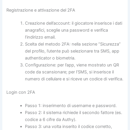
Registrazione e attivazione del 2FA
Creazione dell’account: il giocatore inserisce i dati
anagrafici, sceglie una password e verifica
l’indirizzo email.
Scelta del metodo 2FA: nella sezione “Sicurezza”
del profilo, l’utente può selezionare tra SMS, app
authenticator o biometria.
Configurazione: per l’app, viene mostrato un QR
code da scansionare; per l’SMS, si inserisce il
numero di cellulare e si riceve un codice di verifica.
Login con 2FA
Passo 1: inserimento di username e password.
Passo 2: il sistema richiede il secondo fattore (es.
codice a 6 cifre da Authy).
Passo 3: una volta inserito il codice corretto,