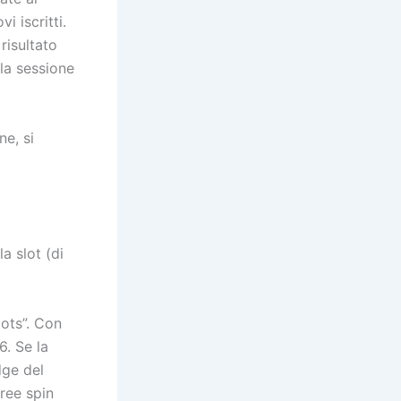
i iscritti.
risultato
lla sessione
ne, si
a slot (di
lots”. Con
6. Se la
dge del
free spin