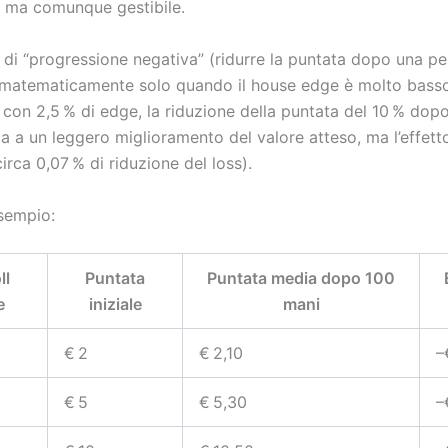
va ma comunque gestibile.
 di “progressione negativa” (ridurre la puntata dopo una pe
matematicamente solo quando il house edge è molto basso
 con 2,5 % di edge, la riduzione della puntata del 10 % dop
a a un leggero miglioramento del valore atteso, ma l’effett
irca 0,07 % di riduzione del loss).
esempio:
ll
Puntata
Puntata media dopo 100
e
iniziale
mani
€ 2
€ 2,10
–
€ 5
€ 5,30
–