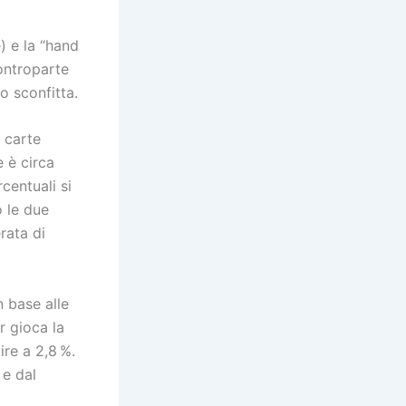
) e la “hand
ontroparte
o sconfitta.
i carte
e è circa
centuali si
o le due
rata di
n base alle
r gioca la
ire a 2,8 %.
 e dal