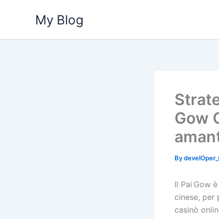
Skip
My Blog
to
content
Strat
Gow On
amanti
By
develOper
Il Pai Gow 
cinese, per 
casinò onlin