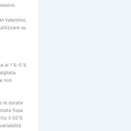
lessivo.
n Valentino,
tilizzare su
ma al 1 %–5 %
igliata
te non
e la durata
tata fissa
tto il 50 %
ariabilità