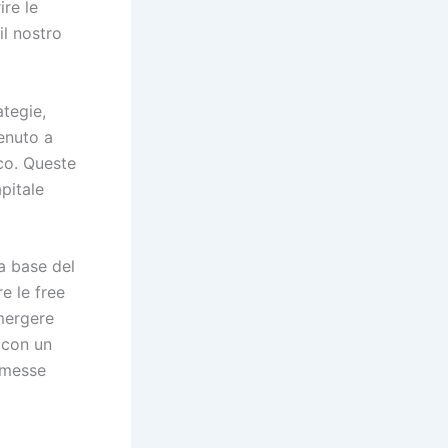
ire le
il nostro
ategie,
enuto a
ico. Queste
pitale
la base del
e le free
emergere
à con un
mmesse