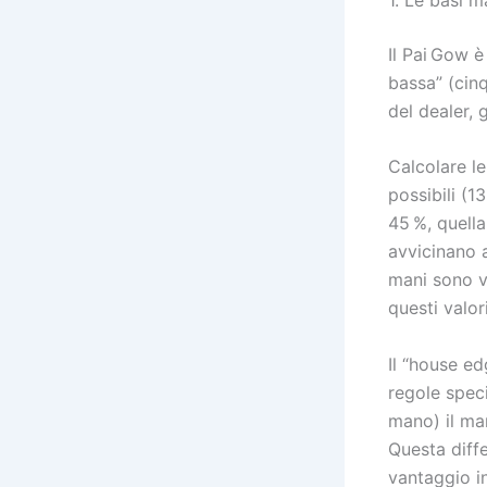
Il Pai Gow è
bassa” (cin
del dealer, 
Calcolare le
possibili (1
45 %, quella
avvicinano a
mani sono v
questi valori
Il “house ed
regole speci
mano) il mar
Questa diffe
vantaggio i