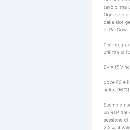
tavolo, ma v
Ogni spin gr
della slot g
di Pai Gow.
Per integrar
utilizza la f
EV = (∑ Vinc
dove FS è il
solito 96 %)
Esempio num
un RTP del 9
sessione di
2,5 %, il va