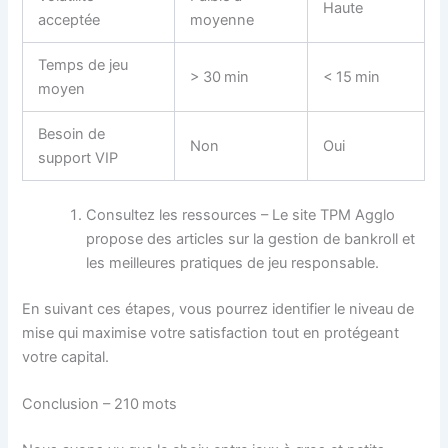
Haute
acceptée
moyenne
Temps de jeu
> 30 min
< 15 min
moyen
Besoin de
Non
Oui
support VIP
Consultez les ressources – Le site TPM Agglo
propose des articles sur la gestion de bankroll et
les meilleures pratiques de jeu responsable.
En suivant ces étapes, vous pourrez identifier le niveau de
mise qui maximise votre satisfaction tout en protégeant
votre capital.
Conclusion – 210 mots