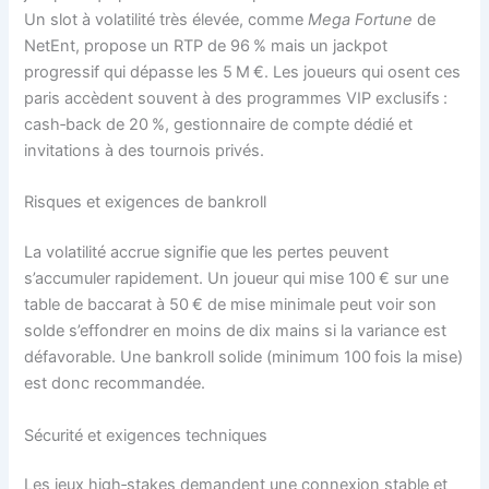
Un slot à volatilité très élevée, comme
Mega Fortune
de
NetEnt, propose un RTP de 96 % mais un jackpot
progressif qui dépasse les 5 M €. Les joueurs qui osent ces
paris accèdent souvent à des programmes VIP exclusifs :
cash‑back de 20 %, gestionnaire de compte dédié et
invitations à des tournois privés.
Risques et exigences de bankroll
La volatilité accrue signifie que les pertes peuvent
s’accumuler rapidement. Un joueur qui mise 100 € sur une
table de baccarat à 50 € de mise minimale peut voir son
solde s’effondrer en moins de dix mains si la variance est
défavorable. Une bankroll solide (minimum 100 fois la mise)
est donc recommandée.
Sécurité et exigences techniques
Les jeux high‑stakes demandent une connexion stable et