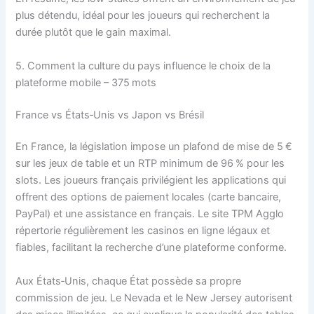
plus détendu, idéal pour les joueurs qui recherchent la
durée plutôt que le gain maximal.
5. Comment la culture du pays influence le choix de la
plateforme mobile – 375 mots
France vs États‑Unis vs Japon vs Brésil
En France, la législation impose un plafond de mise de 5 €
sur les jeux de table et un RTP minimum de 96 % pour les
slots. Les joueurs français privilégient les applications qui
offrent des options de paiement locales (carte bancaire,
PayPal) et une assistance en français. Le site TPM Agglo
répertorie régulièrement les casinos en ligne légaux et
fiables, facilitant la recherche d’une plateforme conforme.
Aux États‑Unis, chaque État possède sa propre
commission de jeu. Le Nevada et le New Jersey autorisent