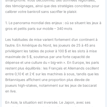
smartphone. Vous découvrirez des données régionales,
des témoignages, ainsi que des stratégies concrètes pour
calibrer votre bankroll sans sacrifier le plaisir.
1. Le panorama mondial des enjeux : où se situent les jeux à
gros et petits paris sur mobile – 340 mots
Les habitudes de mise varient fortement d’un continent à
l’autre. En Amérique du Nord, les joueurs de 25 à 45 ans
privilégient les tables de poker à 100 $ et les slots à mise
maximale de 5 $, soutenus par une forte capacité de
dépense et une culture du « big‑win ». En Europe, les paris
restent plus équilibrés : les Français et Allemands oscillent
entre 0,10 € et 2 € sur les machines à sous, tandis que les
Britanniques affichent une proportion plus élevée de
joueurs high‑stakes, notamment sur les jeux de baccarat
en live.
En Asie, la situation est inversée. Le Japon, avec ses