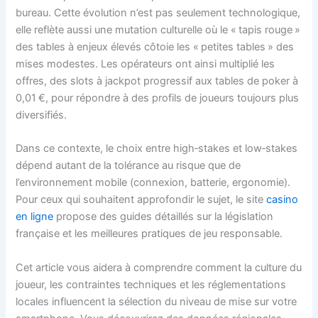
bureau. Cette évolution n’est pas seulement technologique,
elle reflète aussi une mutation culturelle où le « tapis rouge »
des tables à enjeux élevés côtoie les « petites tables » des
mises modestes. Les opérateurs ont ainsi multiplié les
offres, des slots à jackpot progressif aux tables de poker à
0,01 €, pour répondre à des profils de joueurs toujours plus
diversifiés.
Dans ce contexte, le choix entre high‑stakes et low‑stakes
dépend autant de la tolérance au risque que de
l’environnement mobile (connexion, batterie, ergonomie).
Pour ceux qui souhaitent approfondir le sujet, le site
casino
en ligne
propose des guides détaillés sur la législation
française et les meilleures pratiques de jeu responsable.
Cet article vous aidera à comprendre comment la culture du
joueur, les contraintes techniques et les réglementations
locales influencent la sélection du niveau de mise sur votre