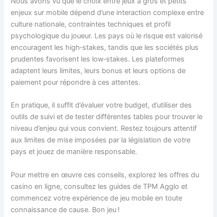
Nous avons vu que le choix entre jeux à gros et petits
enjeux sur mobile dépend d’une interaction complexe entre
culture nationale, contraintes techniques et profil
psychologique du joueur. Les pays où le risque est valorisé
encouragent les high‑stakes, tandis que les sociétés plus
prudentes favorisent les low‑stakes. Les plateformes
adaptent leurs limites, leurs bonus et leurs options de
paiement pour répondre à ces attentes.
En pratique, il suffit d’évaluer votre budget, d’utiliser des
outils de suivi et de tester différentes tables pour trouver le
niveau d’enjeu qui vous convient. Restez toujours attentif
aux limites de mise imposées par la législation de votre
pays et jouez de manière responsable.
Pour mettre en œuvre ces conseils, explorez les offres du
casino en ligne, consultez les guides de TPM Agglo et
commencez votre expérience de jeu mobile en toute
connaissance de cause. Bon jeu !