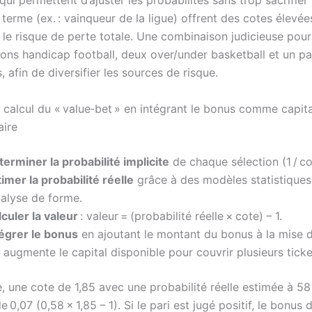
qui permettent d’ajuster les probabilités sans trop sacrifier 
 terme (ex. : vainqueur de la ligue) offrent des cotes élevé
e risque de perte totale. Une combinaison judicieuse pourra
ions handicap football, deux over/under basketball et un pa
, afin de diversifier les sources de risque.
calcul du « value‑bet » en intégrant le bonus comme capita
aire
erminer la probabilité implicite
de chaque sélection (1 / co
imer la probabilité réelle
grâce à des modèles statistiques
nalyse de forme.
culer la valeur
: valeur = (probabilité réelle × cote) − 1.
tégrer le bonus
en ajoutant le montant du bonus à la mise 
 augmente le capital disponible pour couvrir plusieurs ticke
, une cote de 1,85 avec une probabilité réelle estimée à 5
e 0,07 (0,58 × 1,85 − 1). Si le pari est jugé positif, le bonus 