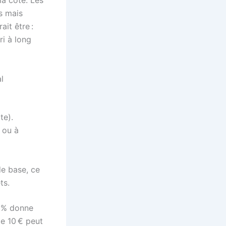
la cote. Les
es mais
it être :
ri à long
l
te).
 ou à
de base, ce
ts.
8 % donne
de 10 € peut