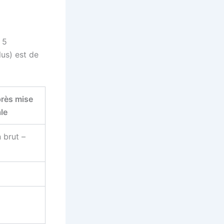
 5
us) est de
près mise
ale
 brut –