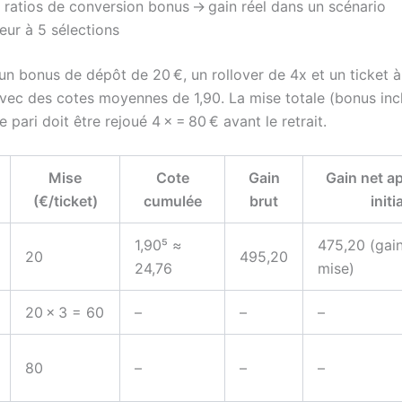
 ratios de conversion bonus → gain réel dans un scénario
eur à 5 sélections
n bonus de dépôt de 20 €, un rollover de 4x et un ticket à
avec des cotes moyennes de 1,90. La mise totale (bonus incl
e pari doit être rejoué 4 × = 80 € avant le retrait.
Mise
Cote
Gain
Gain net a
(€/ticket)
cumulée
brut
initi
1,90⁵ ≈
475,20 (gain
20
495,20
24,76
mise)
20 × 3 = 60
–
–
–
80
–
–
–