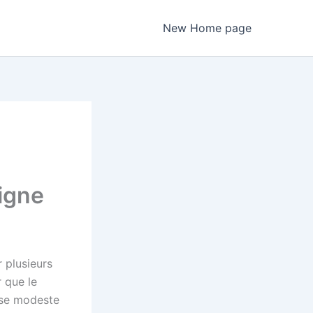
New Home page
ligne
 plusieurs
 que le
mise modeste