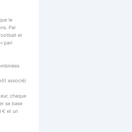
que le
ons. Par
ootball et
« pari
combinées
pôt associé)
teur, chaque
er se base
0 € et un