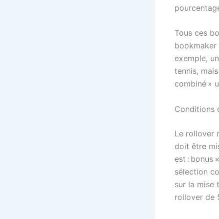
pourcentage
Tous ces bo
bookmaker a
exemple, un
tennis, mais
combiné » 
Conditions 
Le rollover 
doit être mi
est : bonus 
sélection c
sur la mise 
rollover de 