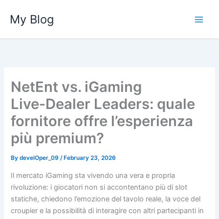
Skip
My Blog
to
content
NetEnt vs. iGaming
Live‑Dealer Leaders: quale
fornitore offre l’esperienza
più premium?
By
develOper_09
/
February 23, 2026
Il mercato iGaming sta vivendo una vera e propria
rivoluzione: i giocatori non si accontentano più di slot
statiche, chiedono l’emozione del tavolo reale, la voce del
croupier e la possibilità di interagire con altri partecipanti in