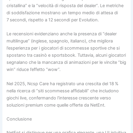
cristallina” e la “velocità di risposta del dealer”. Le metriche
di soddisfazione mostrano un tempo medio di attesa di
7 secondi, rispetto a 12 secondi per Evolution.
Le recensioni evidenziano anche la presenza di “dealer
multilingue” (inglese, spagnolo, italiano), che migliora
l’esperienza per i giocatori di scommesse sportive che si
spostano tra casinò e sportsbook. Tuttavia, alcuni giocatori
segnalano che la mancanza di animazioni per le vincite “big
win” riduce l’effetto “wow”.
Nel 2025, Ncsp Care ha registrato una crescita del 18 %
nella ricerca di “siti scommesse affidabili” che includono
giochi live, confermando l’interesse crescente verso
soluzioni premium come quelle offerte da NetEnt.
Conclusione
NetEnt si distingue per una grafica elegante, una UI intuitiva