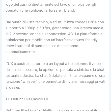
logo del casinò direttamente sul tavolo, un plus per gli
operatori che vogliono rafforzare il brand.
Dal punto di vista tecnico, NetEnt utilizza codec H.264 con
supporto a 1080p a 60 fps, garantendo una latenza media
di 2‑3 secondi anche su connessioni 4G. La piattaforma è
ottimizzata per mobile con un’interfaccia touch‑friendly,
dove i pulsanti di puntata si ridimensionano
automaticamente.
L’UX è costruita attorno a un layout a tre colonne: il video
del dealer al centro, le opzioni di puntata a sinistra e la chat
testuale a destra. La chat è dotata di filtri anti‑spam e di una
funzione “whisper” che permette di inviare messaggi privati
al dealer.
1.1. NetEnt Live Casino UI
Nel “Live Blackjack” di NetEnt, il dealer indossa un abito