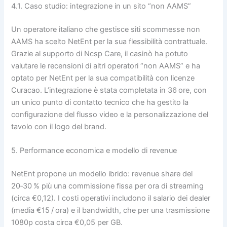
4.1. Caso studio: integrazione in un sito “non AAMS”
Un operatore italiano che gestisce siti scommesse non
AAMS ha scelto NetEnt per la sua flessibilità contrattuale.
Grazie al supporto di Ncsp Care, il casinò ha potuto
valutare le recensioni di altri operatori “non AAMS” e ha
optato per NetEnt per la sua compatibilità con licenze
Curacao. L’integrazione è stata completata in 36 ore, con
un unico punto di contatto tecnico che ha gestito la
configurazione del flusso video e la personalizzazione del
tavolo con il logo del brand.
5. Performance economica e modello di revenue
NetEnt propone un modello ibrido: revenue share del
20‑30 % più una commissione fissa per ora di streaming
(circa €0,12). I costi operativi includono il salario dei dealer
(media €15 / ora) e il bandwidth, che per una trasmissione
1080p costa circa €0,05 per GB.