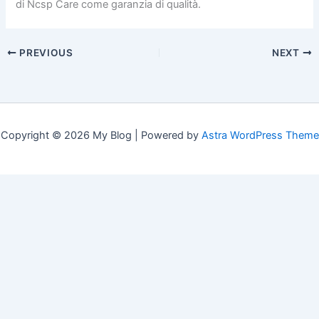
di Ncsp Care come garanzia di qualità.
PREVIOUS
NEXT
Copyright © 2026 My Blog | Powered by
Astra WordPress Theme