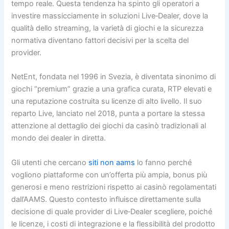
tempo reale. Questa tendenza ha spinto gli operatori a
investire massicciamente in soluzioni Live‑Dealer, dove la
qualità dello streaming, la varietà di giochi e la sicurezza
normativa diventano fattori decisivi per la scelta del
provider.
NetEnt, fondata nel 1996 in Svezia, è diventata sinonimo di
giochi “premium” grazie a una grafica curata, RTP elevati e
una reputazione costruita su licenze di alto livello. Il suo
reparto Live, lanciato nel 2018, punta a portare la stessa
attenzione al dettaglio dei giochi da casinò tradizionali al
mondo dei dealer in diretta.
Gli utenti che cercano
siti non aams
lo fanno perché
vogliono piattaforme con un’offerta più ampia, bonus più
generosi e meno restrizioni rispetto ai casinò regolamentati
dall’AAMS. Questo contesto influisce direttamente sulla
decisione di quale provider di Live‑Dealer scegliere, poiché
le licenze, i costi di integrazione e la flessibilità del prodotto