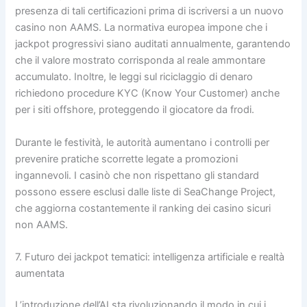
presenza di tali certificazioni prima di iscriversi a un nuovo
casino non AAMS. La normativa europea impone che i
jackpot progressivi siano auditati annualmente, garantendo
che il valore mostrato corrisponda al reale ammontare
accumulato. Inoltre, le leggi sul riciclaggio di denaro
richiedono procedure KYC (Know Your Customer) anche
per i siti offshore, proteggendo il giocatore da frodi.
Durante le festività, le autorità aumentano i controlli per
prevenire pratiche scorrette legate a promozioni
ingannevoli. I casinò che non rispettano gli standard
possono essere esclusi dalle liste di SeaChange Project,
che aggiorna costantemente il ranking dei casino sicuri
non AAMS.
7. Futuro dei jackpot tematici: intelligenza artificiale e realtà
aumentata
L’introduzione dell’AI sta rivoluzionando il modo in cui i