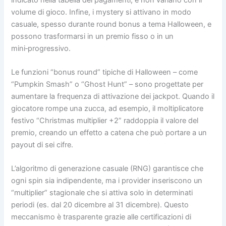
volume di gioco. Infine, i mystery si attivano in modo
casuale, spesso durante round bonus a tema Halloween, e
possono trasformarsi in un premio fisso o in un
mini‑progressivo.
Le funzioni “bonus round” tipiche di Halloween – come
“Pumpkin Smash” o “Ghost Hunt” – sono progettate per
aumentare la frequenza di attivazione dei jackpot. Quando il
giocatore rompe una zucca, ad esempio, il moltiplicatore
festivo “Christmas multiplier +2” raddoppia il valore del
premio, creando un effetto a catena che può portare a un
payout di sei cifre.
L’algoritmo di generazione casuale (RNG) garantisce che
ogni spin sia indipendente, ma i provider inseriscono un
“multiplier” stagionale che si attiva solo in determinati
periodi (es. dal 20 dicembre al 31 dicembre). Questo
meccanismo è trasparente grazie alle certificazioni di