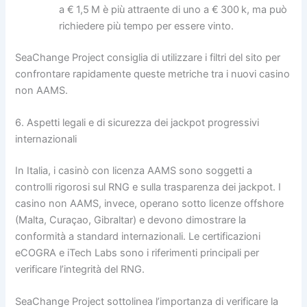
a € 1,5 M è più attraente di uno a € 300 k, ma può
richiedere più tempo per essere vinto.
SeaChange Project consiglia di utilizzare i filtri del sito per
confrontare rapidamente queste metriche tra i nuovi casino
non AAMS.
6. Aspetti legali e di sicurezza dei jackpot progressivi
internazionali
In Italia, i casinò con licenza AAMS sono soggetti a
controlli rigorosi sul RNG e sulla trasparenza dei jackpot. I
casino non AAMS, invece, operano sotto licenze offshore
(Malta, Curaçao, Gibraltar) e devono dimostrare la
conformità a standard internazionali. Le certificazioni
eCOGRA e iTech Labs sono i riferimenti principali per
verificare l’integrità del RNG.
SeaChange Project sottolinea l’importanza di verificare la