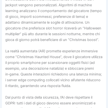
jackpot vengono personalizzati. Algoritmi di machine
learning analizzano il comportamento del giocatore (tempo
di gioco, importi scommessi, preferenze di tema) e
adattano dinamicamente le soglie di attivazione. Un
giocatore che preferisce slot horror riceverà un “Halloween
multiplier” più alto durante le sessioni notturne, mentre chi
gioca di giorno potrà beneficiare di un “Christmas boost”.
La realtà aumentata (AR) promette esperienze immersive
come “Christmas Haunted House”, dove il giocatore utilizza
il proprio smartphone per scansionare oggetti fisici (ad
esempio, una decorazione natalizia) e sbloccare premi
in‑game. Queste interazioni richiedono una latenza minima;
i server edge computing collocati vicino all’utente riducono
il ritardo, garantendo una risposta fluida.
Dal punto di vista della sicurezza, l’AI deve rispettare il
GDPR: tutti i dati di gioco devono essere anonimizzati e